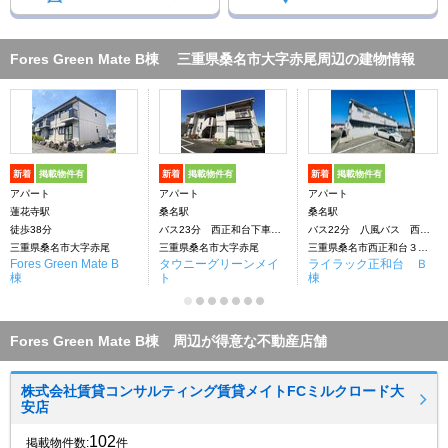
Fores Green Mate B棟 三重県桑名市大字赤尾周辺の建物情報
新着
掲載物件有
新着
掲載物件有
新着
掲載物件有
アパート
アパート
アパート
蓮花寺駅
桑名駅
桑名駅
徒歩38分
バス23分 西正和台下車：停歩2分
バス22分 八風バス 西正和下車：停歩2分
三重県桑名市大字赤尾
三重県桑名市大字赤尾
三重県桑名市西正和台３丁目
Fores Green Mate B
タウニーグリーンメイ
ライラック正和台 Ｂ
棟
ト
棟
Fores Green Mate B棟 周辺が得意な不動産店舗
株式会社賃貸コンサルティング賃貸メイトFCミルクロード大
安店
102
掲載物件数:
件