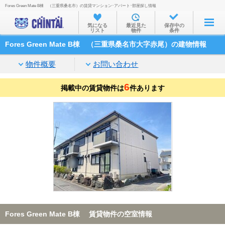
Fores Green Mate B棟 （三重県桑名市）の賃貸マンション･アパート･部屋探し情報
お部屋を探す
気になる
最近見た
保存中の
リスト
物件
条件
沿線・駅から
Fores Green Mate B棟 （三重県桑名市大字赤尾）の建物情報
住所から
物件概要
お問い合わせ
家賃相場から
6
掲載中の賃貸物件は
通勤通学時間から
件あります
物件特集から
不動産会社から
TOP
Fores Green Mate B棟 賃貸物件の空室情報