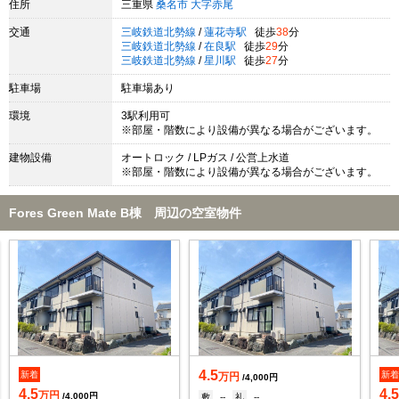
住所
三重県
桑名市
大字赤尾
交通
三岐鉄道北勢線
/
蓮花寺駅
徒歩
38
分
三岐鉄道北勢線
/
在良駅
徒歩
29
分
三岐鉄道北勢線
/
星川駅
徒歩
27
分
駐車場
駐車場あり
環境
3駅利用可
※部屋・階数により設備が異なる場合がございます。
建物設備
オートロック / LPガス / 公営上水道
※部屋・階数により設備が異なる場合がございます。
Fores Green Mate B棟 周辺の空室物件
4.5
新着
新
万円
/4,000円
4.5
4.
万円
/4,000円
敷
--
礼
--