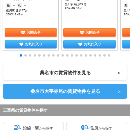
星川駅 徒歩27分
敷
--
礼
--
敷
2DK/49.48㎡
星川駅 徒歩27分
星川
2DK/49.48㎡
2DK
お問合せ
お問合せ
お気に入り
お気に入り
桑名市の賃貸物件を見る
＞
桑名市大字赤尾の賃貸物件を見る
＞
三重県の賃貸物件を探す
沿線・駅
住所
から探す
から探す