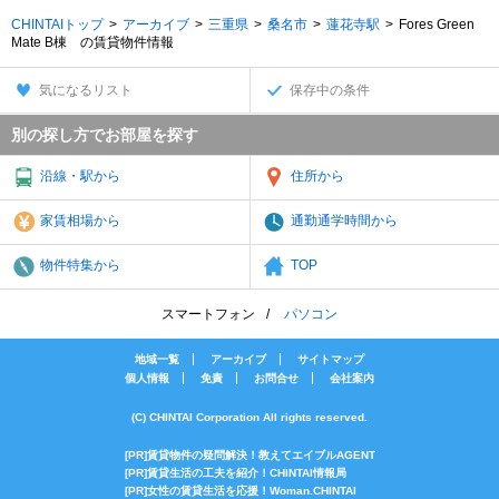
CHINTAIトップ
アーカイブ
三重県
桑名市
蓮花寺駅
Fores Green
Mate B棟 の賃貸物件情報
気になるリスト
保存中の条件
別の探し方でお部屋を探す
沿線・駅から
住所から
家賃相場から
通勤通学時間から
物件特集から
TOP
スマートフォン
パソコン
地域一覧
アーカイブ
サイトマップ
個人情報
免責
お問合せ
会社案内
(C) CHINTAI Corporation All rights reserved.
[PR]賃貸物件の疑問解決！教えてエイブルAGENT
[PR]賃貸生活の工夫を紹介！CHINTAI情報局
[PR]女性の賃貸生活を応援！Woman.CHINTAI