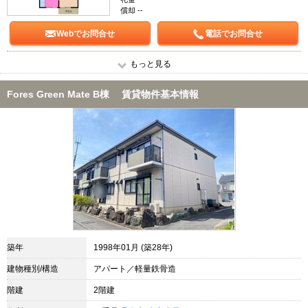
償却 --
Webでお問合せ
電話でお問合せ
もっと見る
Fores Green Mate B棟 賃貸物件基本情報
築年
1998年01月 (築28年)
建物種別/構造
アパート／軽量鉄骨造
階建
2階建