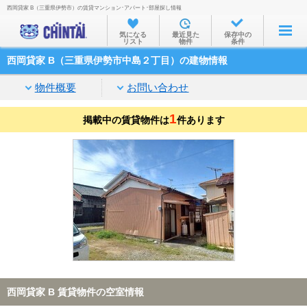
西岡貸家 B（三重県伊勢市）の賃貸マンション･アパート･部屋探し情報
お部屋を探す
気になる
最近見た
保存中の
リスト
物件
条件
沿線・駅から
西岡貸家 B（三重県伊勢市中島２丁目）の建物情報
住所から
物件概要
お問い合わせ
家賃相場から
1
掲載中の賃貸物件は
通勤通学時間から
件あります
物件特集から
不動産会社から
TOP
西岡貸家 B 賃貸物件の空室情報