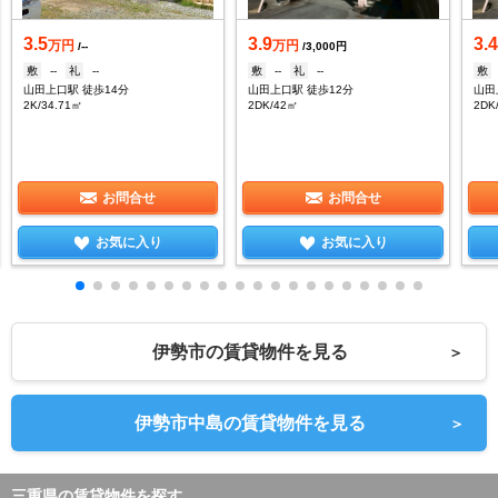
3.5
3.9
3.
万円
万円
/--
/3,000円
敷
--
礼
--
敷
--
礼
--
敷
山田上口駅 徒歩14分
山田上口駅 徒歩12分
山田
2K/34.71㎡
2DK/42㎡
2DK
お問合せ
お問合せ
お気に入り
お気に入り
伊勢市の賃貸物件を見る
＞
伊勢市中島の賃貸物件を見る
＞
三重県の賃貸物件を探す