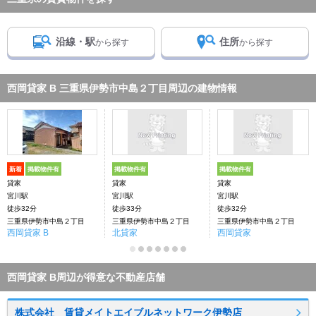
沿線・駅
住所
から探す
から探す
西岡貸家 B 三重県伊勢市中島２丁目周辺の建物情報
新着
掲載物件有
掲載物件有
掲載物件有
貸家
貸家
貸家
宮川駅
宮川駅
宮川駅
徒歩32分
徒歩33分
徒歩32分
三重県伊勢市中島２丁目
三重県伊勢市中島２丁目
三重県伊勢市中島２丁目
西岡貸家 B
北貸家
西岡貸家
西岡貸家 B周辺が得意な不動産店舗
株式会社 賃貸メイトエイブルネットワーク伊勢店