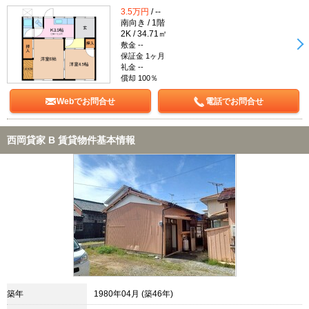
3.5万円
/ --
南向き / 1階
2K / 34.71㎡
敷金 --
保証金 1ヶ月
礼金 --
償却 100％
Webでお問合せ
電話でお問合せ
西岡貸家 B 賃貸物件基本情報
築年
1980年04月 (築46年)