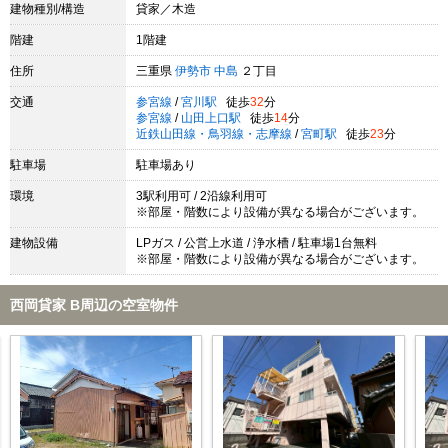
建物種別/構造
貸家／木造
階建
1階建
住所
三重県
伊勢市
中島
２丁目
交通
参宮線
/
宮川駅
徒歩
32
分
参宮線
/
山田上口駅
徒歩
14
分
近鉄山田線・鳥羽線・志摩線
/
宮町駅
徒歩
23
分
駐車場
駐車場あり
環境
3駅利用可 / 2沿線利用可
※部屋・階数により設備が異なる場合がございます。
建物設備
LPガス / 公営上水道 / 浄水槽 / 駐車場1台無料
※部屋・階数により設備が異なる場合がございます。
西岡貸家 B周辺の空室物件