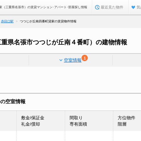
最近見た物件
気
家（三重県名張市）の賃貸マンション･アパート･部屋探し情報
赤目口駅
つつじが丘南四番町貸家の賃貸物件情報
三重県名張市つつじが丘南４番町）の建物情報
1
空室情報
件の空室情報
敷金/保証金
間取り
方位物件
礼金/償却
専有面積
階層