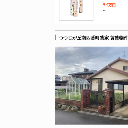
5.9万円
--
つつじが丘南四番町貸家 賃貸物