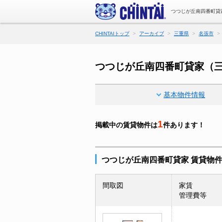
つつじが丘南四番町貸
CHINTAIトップ
アーカイブ
三重県
名張市
つつじが丘南四番町貸家（
基本物件情報
1
掲載中の賃貸物件は
件あります！
つつじが丘南四番町貸家 賃貸物
間取図
家賃
管理費等