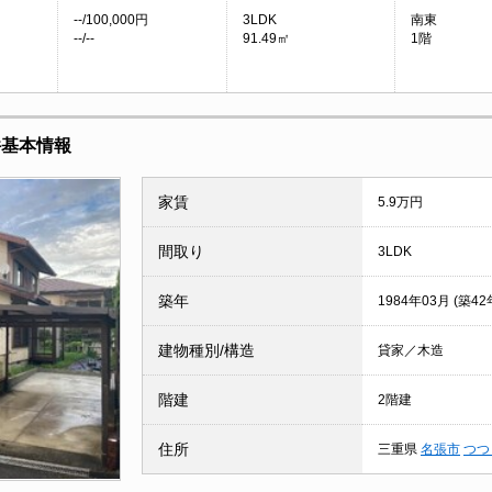
--/100,000円
3LDK
南東
--/--
91.49㎡
1階
件基本情報
家賃
5.9万円
間取り
3LDK
築年
1984年03月 (築42
建物種別/構造
貸家／木造
階建
2階建
住所
三重県
名張市
つつ