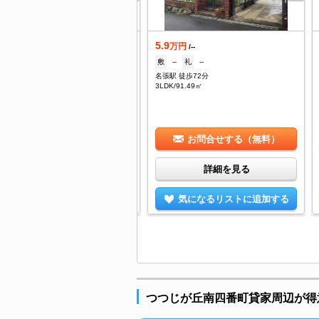
.5
5.9
万円
万円
/--
/--
100,000円
礼
60,000円
敷
--
礼
--
張駅 徒歩47分
名張駅 徒歩72分
DK/94.4㎡
3LDK/91.49㎡
お問合せする（無料）
お問合せする（無料）
詳細を見る
詳細を見る
気になるリストに追加する
気になるリストに追加する
つつじが丘南四番町貸家周辺が得