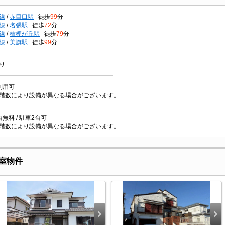
線
/
赤目口駅
徒歩
99
分
線
/
名張駅
徒歩
72
分
線
/
桔梗が丘駅
徒歩
79
分
線
/
美旗駅
徒歩
99
分
り
利用可
階数により設備が異なる場合がございます。
無料 / 駐車2台可
階数により設備が異なる場合がございます。
室物件