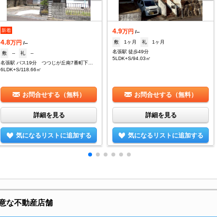
4.9
新着
万円
/--
4.8
敷
1ヶ月
礼
1ヶ月
万円
/--
名張駅 徒歩49分
敷
--
礼
--
5LDK+S/94.03㎡
名張駅 バス19分 つつじが丘南7番町下車：停歩3分
6LDK+S/118.66㎡
お問合せする（無料）
お問合せする（無料）
詳細を見る
詳細を見る
気になるリストに追加する
気になるリストに追加する
意な不動産店舗