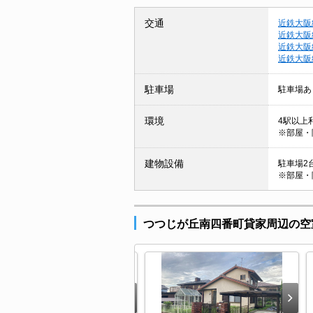
交通
近鉄大阪
近鉄大阪
近鉄大阪
近鉄大阪
駐車場
駐車場あ
環境
4駅以上
※部屋・
建物設備
駐車場2台
※部屋・
つつじが丘南四番町貸家周辺の空