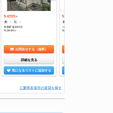
5.4
5.5
万円
万円
/--
/--
敷
--
礼
--
敷
--
礼
--
名張駅 徒歩62分
つつじが丘北八番町 徒歩4分
5LDK/80㎡
4LDK+S/80㎡
お問合せする（無料）
お問合せする（無料）
詳細を見る
詳細を見る
気になるリストに追加する
気になるリストに追加する
三重県名張市の賃貸を探す