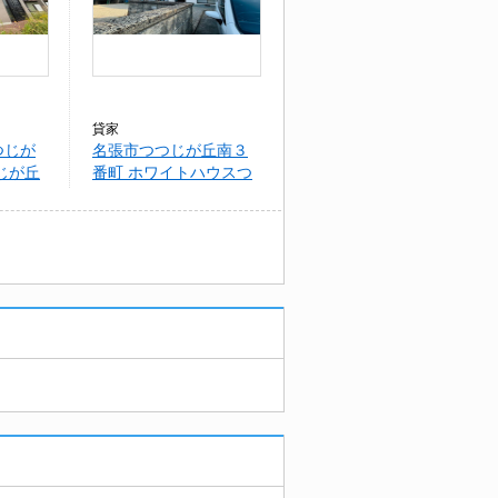
貸家
つじが
名張市つつじが丘南３
じが丘
番町 ホワイトハウスつ
つじが丘