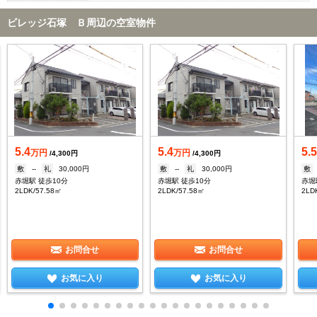
ビレッジ石塚 Ｂ周辺の空室物件
5.4
5.4
5.
万円
万円
/4,300円
/4,300円
敷
--
礼
30,000円
敷
--
礼
30,000円
敷
赤堀駅 徒歩10分
赤堀駅 徒歩10分
赤堀
2LDK/57.58㎡
2LDK/57.58㎡
2LD
お問合せ
お問合せ
お気に入り
お気に入り