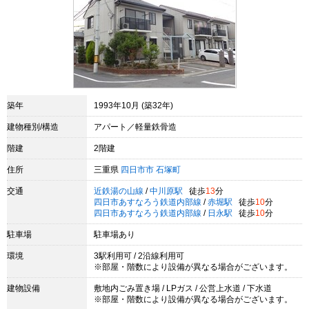
築年
1993年10月 (築32年)
建物種別/構造
アパート／軽量鉄骨造
階建
2階建
住所
三重県
四日市市
石塚町
交通
近鉄湯の山線
/
中川原駅
徒歩
13
分
四日市あすなろう鉄道内部線
/
赤堀駅
徒歩
10
分
四日市あすなろう鉄道内部線
/
日永駅
徒歩
10
分
駐車場
駐車場あり
環境
3駅利用可 / 2沿線利用可
※部屋・階数により設備が異なる場合がございます。
建物設備
敷地内ごみ置き場 / LPガス / 公営上水道 / 下水道
※部屋・階数により設備が異なる場合がございます。