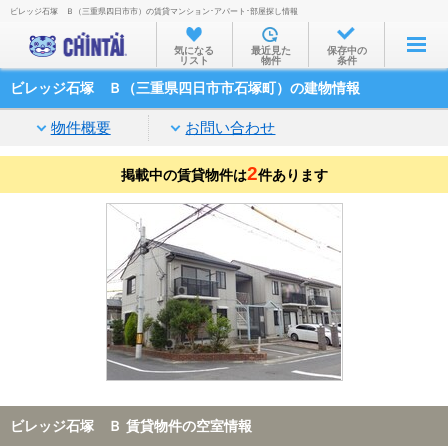
ビレッジ石塚 Ｂ（三重県四日市市）の賃貸マンション･アパート･部屋探し情報
お部屋を探す
気になる
最近見た
保存中の
リスト
物件
条件
沿線・駅から
ビレッジ石塚 Ｂ（三重県四日市市石塚町）の建物情報
住所から
物件概要
お問い合わせ
家賃相場から
2
掲載中の賃貸物件は
通勤通学時間から
件あります
物件特集から
不動産会社から
TOP
ビレッジ石塚 Ｂ 賃貸物件の空室情報