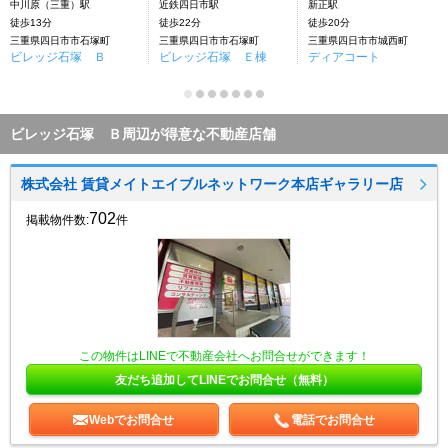
中川原（三重）駅
近鉄四日市駅
新正駅
徒歩13分
徒歩22分
徒歩20分
三重県四日市市石塚町
三重県四日市市石塚町
三重県四日市市城西町
ビレッジ石塚 Ｂ
ビレッジ石塚 Ｅ棟
ディアコート
ビレッジ石塚 Ｂ周辺が得意な不動産店舗
株式会社 賃貸メイトエイブルネットワーク本店ギャラリー店
702
掲載物件数:
件
この物件はLINEで不動産会社へお問合せができます！
友だち追加してLINEでお問合せ（無料）
Webでお問合せ
電話でお問合せ