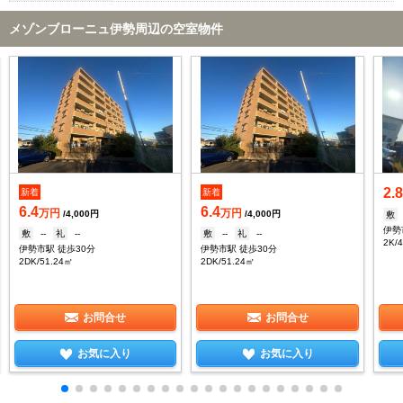
メゾンブローニュ伊勢周辺の空室物件
2.
新着
新着
6.4
6.4
万円
万円
/4,000円
/4,000円
敷
伊勢
敷
--
礼
--
敷
--
礼
--
2K/
伊勢市駅 徒歩30分
伊勢市駅 徒歩30分
2DK/51.24㎡
2DK/51.24㎡
お問合せ
お問合せ
お気に入り
お気に入り