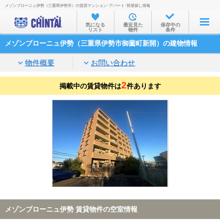
メゾンブローニュ伊勢（三重県伊勢市）の賃貸マンション･アパート･部屋探し情報
お部屋を探す
気になる
最近見た
保存中の
リスト
物件
条件
沿線・駅から
メゾンブローニュ伊勢（三重県伊勢市御薗町新開）の建物情報
住所から
物件概要
お問い合わせ
家賃相場から
2
掲載中の賃貸物件は
通勤通学時間から
件あります
物件特集から
不動産会社から
TOP
メゾンブローニュ伊勢 賃貸物件の空室情報