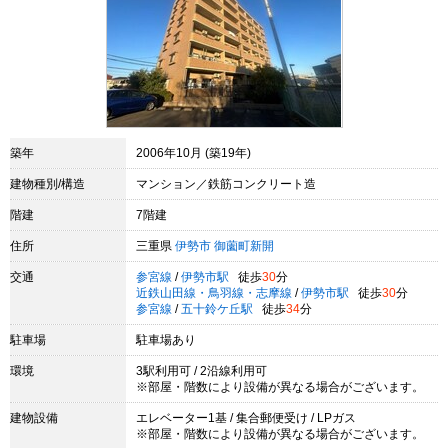
築年
2006年10月 (築19年)
建物種別/構造
マンション／鉄筋コンクリート造
階建
7階建
住所
三重県
伊勢市
御薗町新開
交通
参宮線
/
伊勢市駅
徒歩
30
分
近鉄山田線・鳥羽線・志摩線
/
伊勢市駅
徒歩
30
分
参宮線
/
五十鈴ケ丘駅
徒歩
34
分
駐車場
駐車場あり
環境
3駅利用可 / 2沿線利用可
※部屋・階数により設備が異なる場合がございます。
建物設備
エレベーター1基 / 集合郵便受け / LPガス
※部屋・階数により設備が異なる場合がございます。