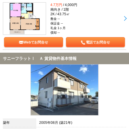
4.7万円
/ 4,000円
南向き / 1階
2K / 43.75㎡
敷金 --
保証金 --
礼金 1ヶ月
償却 --
Webでお問合せ
電話でお問合せ
サニーフラットⅠ Ａ 賃貸物件基本情報
築年
2005年08月 (築21年)