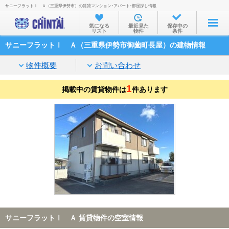
サニーフラットⅠ Ａ（三重県伊勢市）の賃貸マンション･アパート･部屋探し情報
お部屋を探す
気になる
最近見た
保存中の
リスト
物件
条件
沿線・駅から
サニーフラットⅠ Ａ（三重県伊勢市御薗町長屋）の建物情報
住所から
物件概要
お問い合わせ
家賃相場から
1
掲載中の賃貸物件は
通勤通学時間から
件あります
物件特集から
不動産会社から
TOP
サニーフラットⅠ Ａ 賃貸物件の空室情報