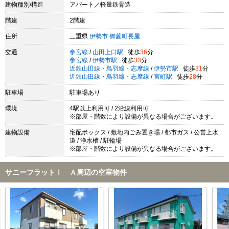
建物種別/構造
アパート／軽量鉄骨造
階建
2階建
住所
三重県
伊勢市
御薗町長屋
交通
参宮線
/
山田上口駅
徒歩
36
分
参宮線
/
伊勢市駅
徒歩
33
分
近鉄山田線・鳥羽線・志摩線
/
伊勢市駅
徒歩
31
分
近鉄山田線・鳥羽線・志摩線
/
宮町駅
徒歩
28
分
駐車場
駐車場あり
環境
4駅以上利用可 / 2沿線利用可
※部屋・階数により設備が異なる場合がございます。
建物設備
宅配ボックス / 敷地内ごみ置き場 / 都市ガス / 公営上水
道 / 浄水槽 / 駐輪場
※部屋・階数により設備が異なる場合がございます。
サニーフラットⅠ Ａ周辺の空室物件