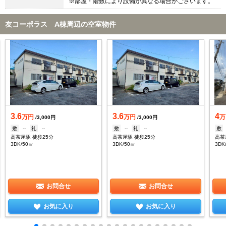
※部屋・階数により設備が異なる場合がございます。
友コーポラス A棟周辺の空室物件
3.6
3.6
4
万円
万円
万
/3,000円
/3,000円
敷
--
礼
--
敷
--
礼
--
敷
高茶屋駅 徒歩25分
高茶屋駅 徒歩25分
高茶
3DK/50㎡
3DK/50㎡
3DK
お問合せ
お問合せ
お気に入り
お気に入り