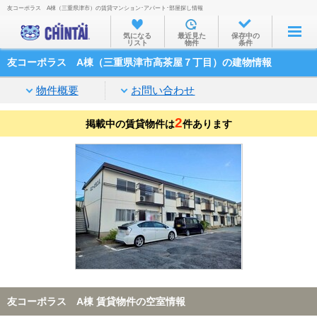
友コーポラス A棟（三重県津市）の賃貸マンション･アパート･部屋探し情報
お部屋を探す
気になる
最近見た
保存中の
リスト
物件
条件
沿線・駅から
友コーポラス A棟（三重県津市高茶屋７丁目）の建物情報
住所から
物件概要
お問い合わせ
家賃相場から
2
掲載中の賃貸物件は
通勤通学時間から
件あります
物件特集から
不動産会社から
TOP
友コーポラス A棟 賃貸物件の空室情報