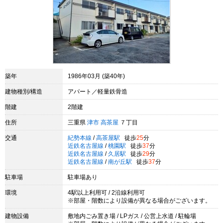
築年
1986年03月 (築40年)
建物種別/構造
アパート／軽量鉄骨造
階建
2階建
住所
三重県
津市
高茶屋
７丁目
交通
紀勢本線
/
高茶屋駅
徒歩
25
分
近鉄名古屋線
/
桃園駅
徒歩
37
分
近鉄名古屋線
/
久居駅
徒歩
29
分
近鉄名古屋線
/
南が丘駅
徒歩
37
分
駐車場
駐車場あり
環境
4駅以上利用可 / 2沿線利用可
※部屋・階数により設備が異なる場合がございます。
建物設備
敷地内ごみ置き場 / LPガス / 公営上水道 / 駐輪場