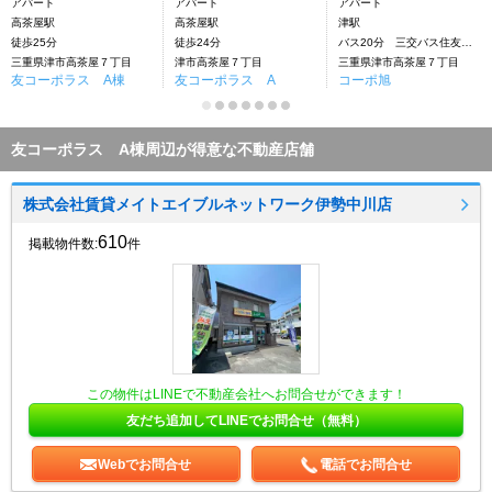
アパート
アパート
アパート
高茶屋駅
高茶屋駅
津駅
徒歩25分
徒歩24分
バス20分 三交バス住友前下車：停歩3分
三重県津市高茶屋７丁目
津市高茶屋７丁目
三重県津市高茶屋７丁目
友コーポラス A棟
友コーポラス A
コーポ旭
友コーポラス A棟周辺が得意な不動産店舗
株式会社賃貸メイトエイブルネットワーク伊勢中川店
610
掲載物件数:
件
この物件はLINEで不動産会社へお問合せができます！
友だち追加してLINEでお問合せ（無料）
Webでお問合せ
電話でお問合せ