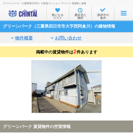
グリーンパーク（三重県四日市市）の賃貸マンション･アパート･部屋探し情報
お部屋を探す
気になる
最近見た
保存中の
リスト
物件
条件
沿線・駅から
グリーンパーク（三重県四日市市大字西阿倉川）の建物情報
住所から
物件概要
お問い合わせ
家賃相場から
2
掲載中の賃貸物件は
通勤通学時間から
件あります
物件特集から
不動産会社から
TOP
グリーンパーク 賃貸物件の空室情報