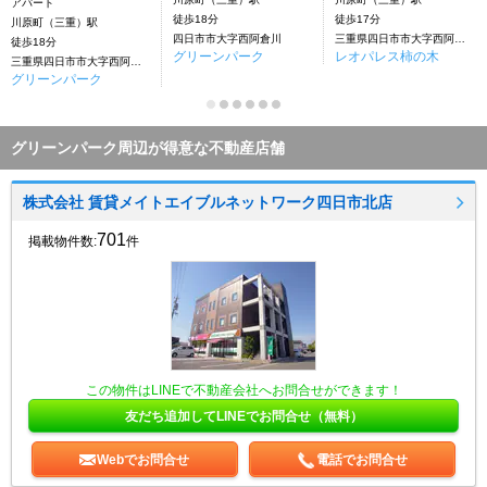
アパート
徒歩18分
徒歩17分
川原町（三重）駅
四日市市大字西阿倉川
三重県四日市市大字西阿倉川２６１
徒歩18分
グリーンパーク
レオパレス柿の木
三重県四日市市大字西阿倉川
グリーンパーク
グリーンパーク周辺が得意な不動産店舗
株式会社 賃貸メイトエイブルネットワーク四日市北店
701
掲載物件数:
件
この物件はLINEで不動産会社へお問合せができます！
友だち追加してLINEでお問合せ（無料）
Webでお問合せ
電話でお問合せ