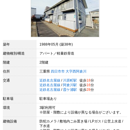
築年
1988年05月 (築38年)
建物種別/構造
アパート／軽量鉄骨造
階建
2階建
住所
三重県
四日市市
大字西阿倉川
交通
近鉄名古屋線
/
川原町駅
徒歩
18
分
近鉄名古屋線
/
阿倉川駅
徒歩
16
分
近鉄名古屋線
/
霞ケ浦駅
徒歩
28
分
駐車場
駐車場あり
環境
3駅利用可
※部屋・階数により設備が異なる場合がございます。
建物設備
防犯カメラ / 敷地内ごみ置き場 / LPガス / 公営上水道 /
下水道