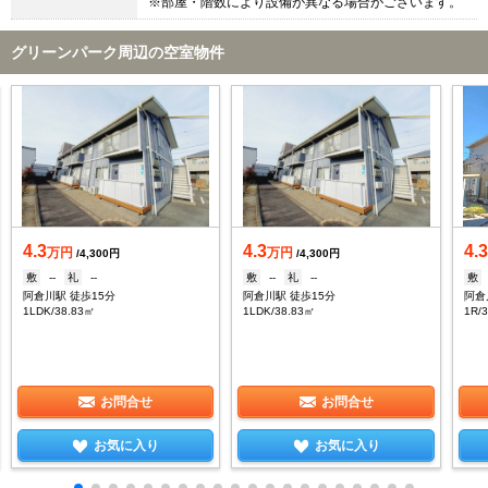
※部屋・階数により設備が異なる場合がございます。
グリーンパーク周辺の空室物件
4.3
4.3
4.
万円
万円
/4,300円
/4,300円
敷
--
礼
--
敷
--
礼
--
敷
阿倉川駅 徒歩15分
阿倉川駅 徒歩15分
阿倉
1LDK/38.83㎡
1LDK/38.83㎡
1R/
お問合せ
お問合せ
お気に入り
お気に入り