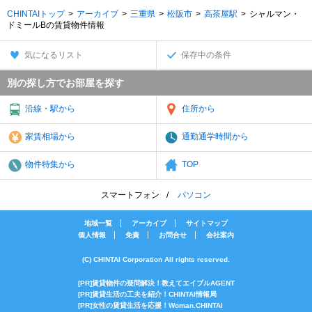
CHINTAIトップ
アーカイブ
三重県
松阪市
高茶屋駅
シャルマン・
ドミールBの賃貸物件情報
気になるリスト
保存中の条件
別の探し方でお部屋を探す
沿線・駅から
住所から
家賃相場から
通勤通学時間から
物件特集から
TOP
スマートフォン
パソコン
地域一覧
アーカイブ
サイトマップ
個人情報
免責
お問合せ
会社案内
(C) CHINTAI Corporation All rights reserved.
[PR]賃貸物件の疑問解決！教えてエイブルAGENT
[PR]賃貸生活の工夫を紹介！CHINTAI情報局
[PR]女性の賃貸生活を応援！Woman.CHINTAI