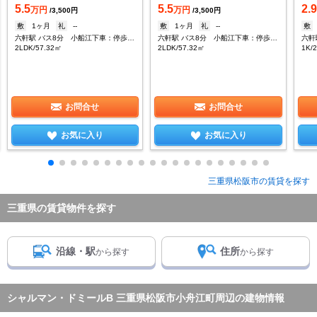
5.5
5.5
2.
万円
万円
/3,500円
/3,500円
敷
1ヶ月
礼
--
敷
1ヶ月
礼
--
敷
六軒駅 バス8分 小船江下車：停歩11分
六軒駅 バス8分 小船江下車：停歩11分
六軒
2LDK/57.32㎡
2LDK/57.32㎡
1K/
お問合せ
お問合せ
お気に入り
お気に入り
三重県松阪市の賃貸を探す
三重県の賃貸物件を探す
沿線・駅
住所
から探す
から探す
シャルマン・ドミールB 三重県松阪市小舟江町周辺の建物情報