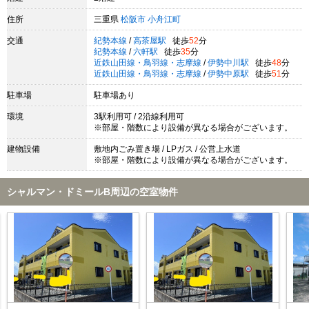
住所
三重県
松阪市
小舟江町
交通
紀勢本線
/
高茶屋駅
徒歩
52
分
紀勢本線
/
六軒駅
徒歩
35
分
近鉄山田線・鳥羽線・志摩線
/
伊勢中川駅
徒歩
48
分
近鉄山田線・鳥羽線・志摩線
/
伊勢中原駅
徒歩
51
分
駐車場
駐車場あり
環境
3駅利用可 / 2沿線利用可
※部屋・階数により設備が異なる場合がございます。
建物設備
敷地内ごみ置き場 / LPガス / 公営上水道
※部屋・階数により設備が異なる場合がございます。
シャルマン・ドミールB周辺の空室物件