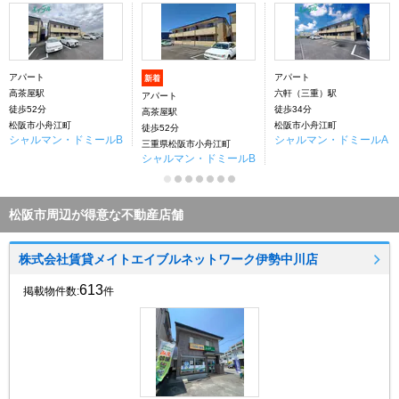
アパート
アパート
新着
高茶屋駅
六軒（三重）駅
アパート
徒歩52分
徒歩34分
高茶屋駅
松阪市小舟江町
松阪市小舟江町
徒歩52分
シャルマン・ドミールB
シャルマン・ドミールA
三重県松阪市小舟江町
シャルマン・ドミールB
松阪市周辺が得意な不動産店舗
株式会社賃貸メイトエイブルネットワーク伊勢中川店
613
掲載物件数:
件