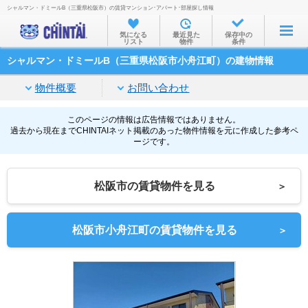
シャルマン・ドミールB（三重県松阪市）の賃貸マンション･アパート･部屋探し情報
お部屋を探す
気になる
最近見た
保存中の
リスト
物件
条件
沿線・駅から
シャルマン・ドミールB（三重県松阪市小舟江町）の建物情報
住所から
物件概要
お問い合わせ
家賃相場から
通勤通学時間から
このページの情報は広告情報ではありません。
過去から現在までCHINTAIネット掲載のあった物件情報を元に作成した参考ペ
ージです。
物件特集から
不動産会社から
松阪市の賃貸物件を見る
＞
TOP
松阪市小舟江町の賃貸物件を見る
＞