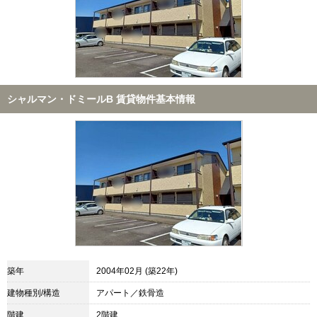
シャルマン・ドミールB 賃貸物件基本情報
築年
2004年02月 (築22年)
建物種別/構造
アパート／鉄骨造
階建
2階建