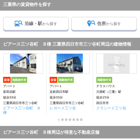
三重県の賃貸物件を探す
沿線・駅
住所
から探す
から探す
ピアース三ツ谷町 Ｂ棟 三重県四日市市三ツ谷町周辺の建物情報
新着
掲載物件有
新着
掲載物件有
掲載物件有
アパート
アパート
テラスハウス
富田浜駅
近鉄四日市駅
川原町（三重）駅
徒歩33分
徒歩33分
徒歩15分
三重県四日市市三ツ谷町
三重県四日市市三ツ谷町
四日市市
ピアース三ツ谷町 Ｂ
レガーメ三ツ谷
クラシード三ツ谷
棟
ピアース三ツ谷町 Ｂ棟周辺が得意な不動産店舗