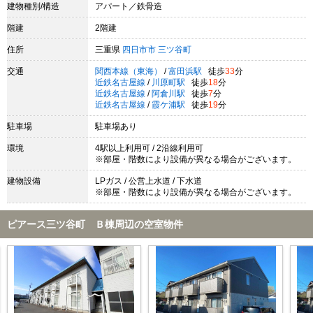
建物種別/構造
アパート／鉄骨造
階建
2階建
住所
三重県
四日市市
三ツ谷町
交通
関西本線（東海）
/
富田浜駅
徒歩
33
分
近鉄名古屋線
/
川原町駅
徒歩
18
分
近鉄名古屋線
/
阿倉川駅
徒歩
7
分
近鉄名古屋線
/
霞ケ浦駅
徒歩
19
分
駐車場
駐車場あり
環境
4駅以上利用可 / 2沿線利用可
※部屋・階数により設備が異なる場合がございます。
建物設備
LPガス / 公営上水道 / 下水道
※部屋・階数により設備が異なる場合がございます。
ピアース三ツ谷町 Ｂ棟周辺の空室物件