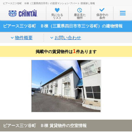
ピアース三ツ谷町 Ｂ棟（三重県四日市市）の賃貸マンション･アパート･部屋探し情報
お部屋を探す
気になる
最近見た
保存中の
リスト
物件
条件
沿線・駅から
ピアース三ツ谷町 Ｂ棟（三重県四日市市三ツ谷町）の建物情報
住所から
物件概要
お問い合わせ
家賃相場から
1
掲載中の賃貸物件は
通勤通学時間から
件あります
物件特集から
不動産会社から
TOP
ピアース三ツ谷町 Ｂ棟 賃貸物件の空室情報