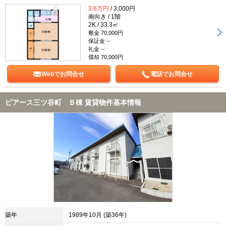
3.6万円
/ 3,000円
南向き / 1階
2K / 33.3㎡
敷金 70,000円
保証金 --
礼金 --
償却 70,000円
Webでお問合せ
電話でお問合せ
ピアース三ツ谷町 Ｂ棟 賃貸物件基本情報
築年
1989年10月 (築36年)