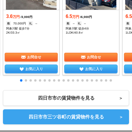
3.6
6.5
6.
万円
万円
/3,000円
/6,000円
敷
70,000円
礼
--
敷
--
礼
--
敷
阿倉川駅 徒歩7分
阿倉川駅 徒歩4分
阿倉
2K/33.3㎡
1LDK/40.8㎡
1LD
お問合せ
お問合せ
お気に入り
お気に入り
四日市市の賃貸物件を見る
＞
四日市市三ツ谷町の賃貸物件を見る
＞