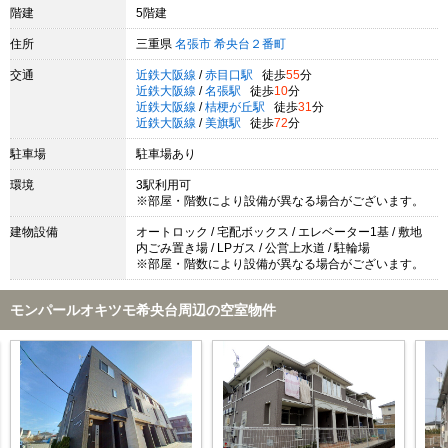
階建
5階建
住所
三重県
名張市
希央台２番町
交通
近鉄大阪線
/
赤目口駅
徒歩
55
分
近鉄大阪線
/
名張駅
徒歩
10
分
近鉄大阪線
/
桔梗が丘駅
徒歩
31
分
近鉄大阪線
/
美旗駅
徒歩
72
分
駐車場
駐車場あり
環境
3駅利用可
※部屋・階数により設備が異なる場合がございます。
建物設備
オートロック / 宅配ボックス / エレベーター1基 / 敷地
内ごみ置き場 / LPガス / 公営上水道 / 駐輪場
※部屋・階数により設備が異なる場合がございます。
モンパールオキツモ希央台周辺の空室物件