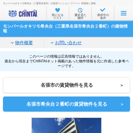
モンパールオキツモ希央台（三重県名張市）の賃貸マンション･アパート･部屋探し情報
お部屋を探す
気になる
最近見た
保存中の
リスト
物件
条件
沿線・駅から
モンパールオキツモ希央台（三重県名張市希央台２番町）の建物情
住所から
報
家賃相場から
物件概要
お問い合わせ
通勤通学時間から
このページの情報は広告情報ではありません。
過去から現在までCHINTAIネット掲載のあった物件情報を元に作成した参考ペ
物件特集から
ージです。
不動産会社から
名張市の賃貸物件を見る
＞
TOP
名張市希央台２番町の賃貸物件を見る
＞