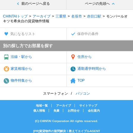
前のページへ戻る
ページの先頭へ
CHINTAIトップ
アーカイブ
三重県
名張市
赤目口駅
モンパールオ
キツモ希央台の賃貸物件情報
気になるリスト
保存中の条件
別の探し方でお部屋を探す
沿線・駅から
住所から
家賃相場から
通勤通学時間から
物件特集から
TOP
スマートフォン
パソコン
地域一覧
アーカイブ
サイトマップ
個人情報
免責
お問合せ
会社案内
(C) CHINTAI Corporation All rights reserved.
[PR]賃貸物件の疑問解決！教えてエイブルAGENT