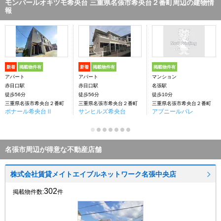
モンパールオキツモ希央台 三重県名張市希央台２番町周辺の建物情
報
新着
掲載物件有
新着
掲載物件有
掲載物件有
アパート
アパート
マンション
赤目口駅
赤目口駅
名張駅
徒歩56分
徒歩56分
徒歩10分
三重県名張市希央台２番町
三重県名張市希央台２番町
三重県名張市希央台２番町
ボナール希央台Ⅱ
サンヒルズ希央台
アブニールパレ
名張市周辺が得意な不動産店舗
株式会社賃貸メイトエイブルネットワーク名張中央店
302
掲載物件数:
件