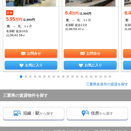
6.4
6.
新着
万円
/2,300円
5.95
万円
/2,900円
敷
--
礼
1ヶ月
敷
名張駅 徒歩11分
名張
敷
--
礼
1ヶ月
2LDK/56.47㎡
2LD
名張駅 徒歩10分
1LDK/42.58㎡
お問合せ
お問合せ
お気に入り
お気に入り
三重県名張市の賃貸を探す
三重県の賃貸物件を探す
沿線・駅
住所
から探す
から探す