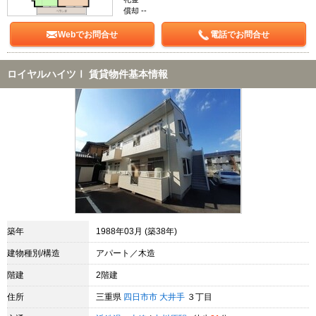
償却 --
Webでお問合せ
電話でお問合せ
ロイヤルハイツⅠ 賃貸物件基本情報
築年
1988年03月 (築38年)
建物種別/構造
アパート／木造
階建
2階建
住所
三重県
四日市市
大井手
３丁目