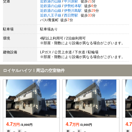
交通
近鉄湯の山線
/
中川原駅
徒歩
21
分
近鉄湯の山線
/
伊勢松本駅
徒歩
6
分
近鉄湯の山線
/
伊勢川島駅
徒歩
29
分
近鉄八王子線
/
西日野駅
徒歩
33
分
バス/青葉町 徒歩
7
分
駐車場
駐車場あり
環境
4駅以上利用可 / 2沿線利用可
※部屋・階数により設備が異なる場合がございます。
建物設備
LPガス / 公営上水道 / 下水道 / 駐輪場
※部屋・階数により設備が異なる場合がございます。
ロイヤルハイツⅠ周辺の空室物件
4.7
4.7
4.
万円
万円
/3,000円
/3,000円
敷
--
礼
--
敷
--
礼
--
敷