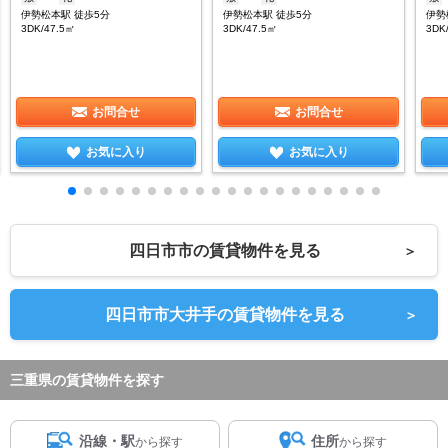
伊勢松本駅 徒歩5分
伊勢松本駅 徒歩5分
伊勢
3DK/47.5㎡
3DK/47.5㎡
3DK
お問合せ
お問合せ
お気に入り
お気に入り
四日市市の賃貸物件を見る
＞
四日市市大井手の賃貸物件を見る
＞
三重県の賃貸物件を探す
沿線・駅
住所
から探す
から探す