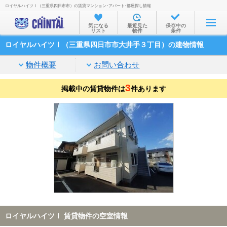
ロイヤルハイツⅠ（三重県四日市市）の賃貸マンション･アパート･部屋探し情報
お部屋を探す
気になる
最近見た
保存中の
リスト
物件
条件
沿線・駅から
ロイヤルハイツⅠ（三重県四日市市大井手３丁目）の建物情報
住所から
物件概要
お問い合わせ
家賃相場から
3
掲載中の賃貸物件は
通勤通学時間から
件あります
物件特集から
不動産会社から
TOP
ロイヤルハイツⅠ 賃貸物件の空室情報