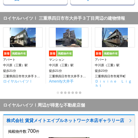
ロイヤルハイツⅠ 三重県四日市市大井手３丁目周辺の建物情報
新着
掲載物件有
新着
掲載物件有
新着
掲載物件有
アパート
マンション
アパート
中川原（三重）駅
中川原（三重）駅
中川原（三重）駅
徒歩21分
徒歩21分
徒歩23分
三重県四日市市大井手３丁目
三重県四日市市大井手３丁目
三重県四日市市尾平町
ロイヤルハイツⅠ
Amenity大井手
Ｄｉｖｉｎｅ Ｌｉｇ
ｈｔ
ロイヤルハイツⅠ周辺が得意な不動産店舗
株式会社 賃貸メイトエイブルネットワーク本店ギャラリー店
700
掲載物件数:
件