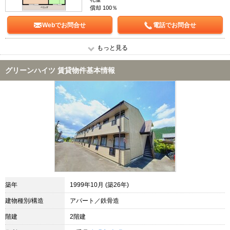
償却 100％
Webでお問合せ
電話でお問合せ
もっと見る
グリーンハイツ 賃貸物件基本情報
築年
1999年10月 (築26年)
建物種別/構造
アパート／鉄骨造
階建
2階建