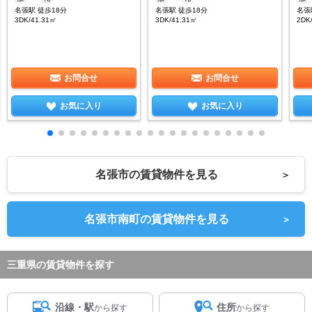
名張駅 徒歩18分
名張駅 徒歩18分
名張
3DK/41.31㎡
3DK/41.31㎡
2DK
お問合せ
お問合せ
お気に入り
お気に入り
名張市の賃貸物件を見る
＞
名張市南町の賃貸物件を見る
＞
三重県の賃貸物件を探す
沿線・駅
住所
から探す
から探す