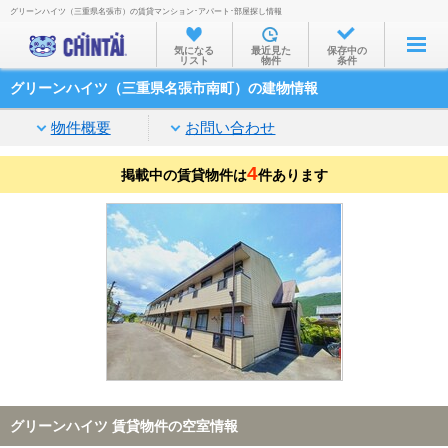
グリーンハイツ（三重県名張市）の賃貸マンション･アパート･部屋探し情報
お部屋を探す
気になる
最近見た
保存中の
リスト
物件
条件
沿線・駅から
グリーンハイツ（三重県名張市南町）の建物情報
住所から
物件概要
お問い合わせ
家賃相場から
4
掲載中の賃貸物件は
通勤通学時間から
件あります
物件特集から
不動産会社から
TOP
グリーンハイツ 賃貸物件の空室情報