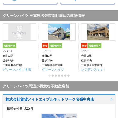
グリーンハイツ 三重県名張市南町周辺の建物情報
掲載物件有
新着
掲載物件有
新着
掲載物件有
アパート
アパート
アパート
赤目口駅
赤目口駅
赤目口駅
徒歩39分
徒歩39分
徒歩40分
三重県名張市南町
三重県名張市南町
三重県名張市南町
グリーンハイツ名張
グリーンハイツ
レジデンスｓｙｔ
グリーンハイツ周辺が得意な不動産店舗
株式会社賃貸メイトエイブルネットワーク名張中央店
302
掲載物件数:
件