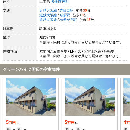
住所
三重県
名張市
南町
交通
近鉄大阪線
/
赤目口駅
徒歩
39
分
近鉄大阪線
/
名張駅
徒歩
18
分
近鉄大阪線
/
桔梗が丘駅
徒歩
47
分
駐車場
駐車場あり
環境
3駅利用可
※部屋・階数により設備が異なる場合がございます。
建物設備
敷地内ごみ置き場 / LPガス / 公営上水道 / 駐輪場
※部屋・階数により設備が異なる場合がございます。
グリーンハイツ周辺の空室物件
5
5
4
万円
万円
万
/--
/--
敷
--
礼
--
敷
--
礼
--
敷