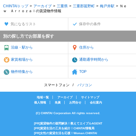
CHINTAIトップ
アーカイブ
三重県
三重郡菰野町
梅戸井駅
Ｎｅ
ｗ Ａｒｒｏｚａｌの賃貸物件情報
気になるリスト
保存中の条件
別の探し方でお部屋を探す
沿線・駅から
住所から
家賃相場から
通勤通学時間から
物件特集から
TOP
スマートフォン
パソコン
地域一覧
アーカイブ
サイトマップ
個人情報
免責
お問合せ
会社案内
(C) CHINTAI Corporation All rights reserved.
[PR]賃貸物件の疑問解決！教えてエイブルAGENT
[PR]賃貸生活の工夫を紹介！CHINTAI情報局
[PR]女性の賃貸生活を応援！Woman.CHINTAI