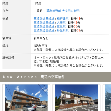
階建
3階建
住所
三重県
三重郡菰野町
大字田口新田
交通
三岐鉄道三岐線
/
梅戸井駅
徒歩
43
分
三岐鉄道三岐線
/
大安駅
徒歩
42
分
三岐鉄道三岐線
/
三里駅
徒歩
55
分
三岐鉄道三岐線
/
丹生川駅
徒歩
69
分
駐車場
駐車場なし
環境
3駅利用可
※部屋・階数により設備が異なる場合がございます。
建物設備
オートロック / 敷地内ごみ置き場 / LPガス / 公営上水
道 / 下水道 / 駐輪場
※部屋・階数により設備が異なる場合がございます。
Ｎｅｗ Ａｒｒｏｚａｌ周辺の空室物件