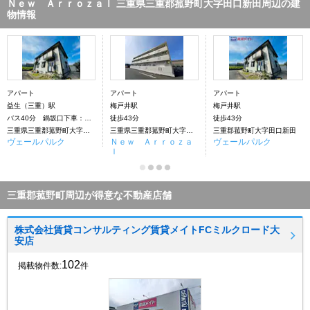
Ｎｅｗ Ａｒｒｏｚａｌ 三重県三重郡菰野町大字田口新田周辺の建
物情報
アパート
アパート
アパート
益生（三重）駅
梅戸井駅
梅戸井駅
バス40分 鍋坂口下車：停歩12分
徒歩43分
徒歩43分
三重県三重郡菰野町大字田口新田
三重県三重郡菰野町大字田口新田
三重郡菰野町大字田口新田
ヴェールパルク
Ｎｅｗ Ａｒｒｏｚａ
ヴェールパルク
ｌ
三重郡菰野町周辺が得意な不動産店舗
株式会社賃貸コンサルティング賃貸メイトFCミルクロード大
安店
102
掲載物件数:
件