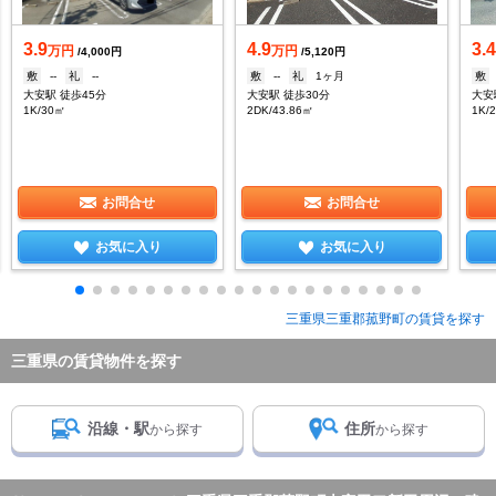
3.9
4.9
3.
万円
万円
/4,000円
/5,120円
敷
--
礼
--
敷
--
礼
1ヶ月
敷
大安駅 徒歩45分
大安駅 徒歩30分
大安
1K/30㎡
2DK/43.86㎡
1K/
お問合せ
お問合せ
お気に入り
お気に入り
三重県三重郡菰野町の賃貸を探す
三重県の賃貸物件を探す
沿線・駅
住所
から探す
から探す