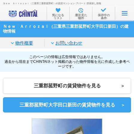
Ｎｅｗ Ａｒｒｏｚａｌ（三重県三重郡菰野町）の賃貸マンション･アパート･部屋探し情報
お部屋を探す
気になる
最近見た
保存中の
リスト
物件
条件
沿線・駅から
Ｎｅｗ Ａｒｒｏｚａｌ（三重県三重郡菰野町大字田口新田）の建
住所から
物情報
家賃相場から
物件概要
お問い合わせ
通勤通学時間から
このページの情報は広告情報ではありません。
過去から現在までCHINTAIネット掲載のあった物件情報を元に作成した参考ペ
物件特集から
ージです。
不動産会社から
三重郡菰野町の賃貸物件を見る
＞
TOP
三重郡菰野町大字田口新田の賃貸物件を見る
＞