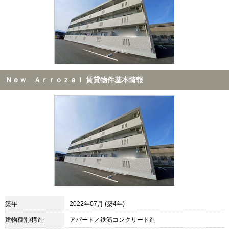
Ｎｅｗ Ａｒｒｏｚａｌ 賃貸物件基本情報
築年
2022年07月 (築4年)
建物種別/構造
アパート／鉄筋コンクリート造