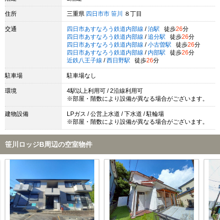
住所
三重県
四日市市
笹川
８丁目
交通
四日市あすなろう鉄道内部線
/
泊駅
徒歩
26
分
四日市あすなろう鉄道内部線
/
追分駅
徒歩
26
分
四日市あすなろう鉄道内部線
/
小古曽駅
徒歩
26
分
四日市あすなろう鉄道内部線
/
内部駅
徒歩
26
分
近鉄八王子線
/
西日野駅
徒歩
26
分
駐車場
駐車場なし
環境
4駅以上利用可 / 2沿線利用可
※部屋・階数により設備が異なる場合がございます。
建物設備
LPガス / 公営上水道 / 下水道 / 駐輪場
※部屋・階数により設備が異なる場合がございます。
笹川ロッジB周辺の空室物件