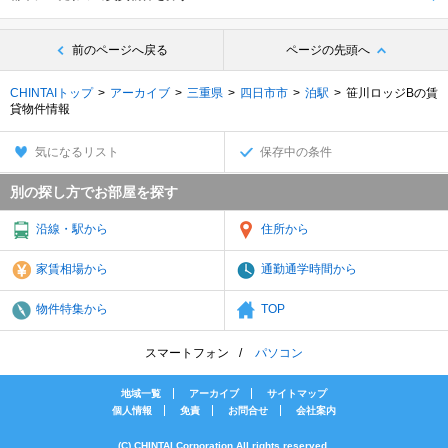
前のページへ戻る
ページの先頭へ
CHINTAIトップ
アーカイブ
三重県
四日市市
泊駅
笹川ロッジBの賃
貸物件情報
気になるリスト
保存中の条件
別の探し方でお部屋を探す
沿線・駅から
住所から
家賃相場から
通勤通学時間から
物件特集から
TOP
スマートフォン
パソコン
地域一覧
アーカイブ
サイトマップ
個人情報
免責
お問合せ
会社案内
(C) CHINTAI Corporation All rights reserved.