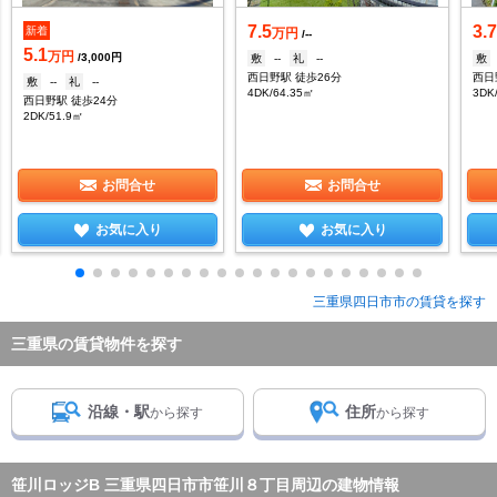
7.5
3.
新着
万円
/--
5.1
万円
/3,000円
敷
--
礼
--
敷
西日野駅 徒歩26分
西日
敷
--
礼
--
4DK/64.35㎡
3DK
西日野駅 徒歩24分
2DK/51.9㎡
お問合せ
お問合せ
お気に入り
お気に入り
三重県四日市市の賃貸を探す
三重県の賃貸物件を探す
沿線・駅
住所
から探す
から探す
笹川ロッジB 三重県四日市市笹川８丁目周辺の建物情報