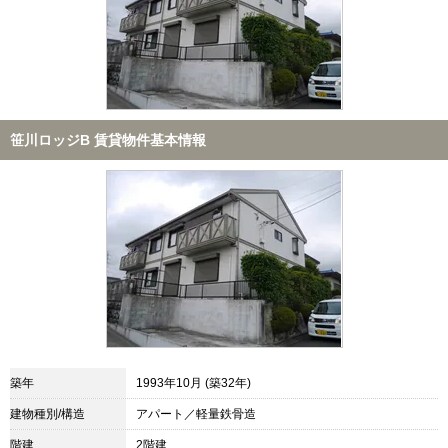
笹川ロッジB 賃貸物件基本情報
築年
1993年10月 (築32年)
建物種別/構造
アパート／軽量鉄骨造
階建
2階建