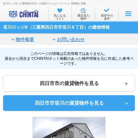
笹川ロッジB（三重県四日市市）の賃貸マンション･アパート･部屋探し情報
お部屋を探す
気になる
最近見た
保存中の
リスト
物件
条件
沿線・駅から
笹川ロッジB（三重県四日市市笹川８丁目）の建物情報
住所から
物件概要
お問い合わせ
家賃相場から
通勤通学時間から
このページの情報は広告情報ではありません。
過去から現在までCHINTAIネット掲載のあった物件情報を元に作成した参考ペ
ージです。
物件特集から
不動産会社から
四日市市の賃貸物件を見る
＞
TOP
四日市市笹川の賃貸物件を見る
＞