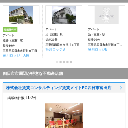
アパート
アパート
掲載物件有
泊（三重）駅
泊（三重）駅
アパート
徒歩26分
徒歩26分
追分（三重）駅
三重県四日市市笹川８丁目
三重県四日市市笹川８丁目92-6
徒歩36分
笹川ロッジB
笹川ロッジB
三重県四日市市笹川８丁目
笹川ロッジ A棟
四日市市周辺が得意な不動産店舗
株式会社賃貸コンサルティング賃貸メイトFC四日市富田店
102
掲載物件数:
件