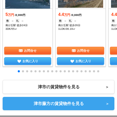
5
4.4
4.
万円
万円
/2,000円
/3,000円
敷
--
礼
--
敷
--
礼
--
敷
南が丘駅 徒歩24分
南が丘駅 徒歩26分
南が
3DK/55㎡
1LDK/36.19㎡
1LD
お問合せ
お問合せ
お気に入り
お気に入り
津市の賃貸物件を見る
＞
津市藤方の賃貸物件を見る
＞