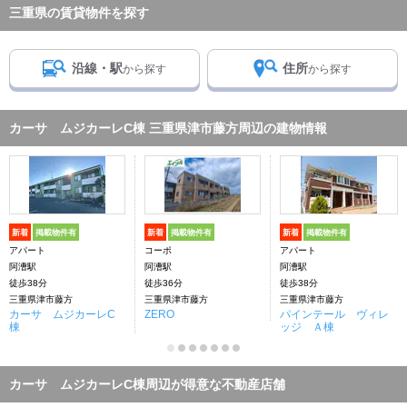
三重県の賃貸物件を探す
沿線・駅
住所
から探す
から探す
カーサ ムジカーレC棟 三重県津市藤方周辺の建物情報
新着
掲載物件有
新着
掲載物件有
新着
掲載物件有
アパート
コーポ
アパート
阿漕駅
阿漕駅
阿漕駅
徒歩38分
徒歩36分
徒歩38分
三重県津市藤方
三重県津市藤方
三重県津市藤方
カーサ ムジカーレC
ZERO
パインテール ヴィレ
棟
ッジ Ａ棟
カーサ ムジカーレC棟周辺が得意な不動産店舗