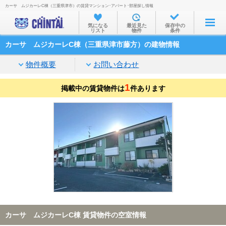
カーサ ムジカーレC棟（三重県津市）の賃貸マンション･アパート･部屋探し情報
お部屋を探す
気になる
最近見た
保存中の
リスト
物件
条件
沿線・駅から
カーサ ムジカーレC棟（三重県津市藤方）の建物情報
住所から
物件概要
お問い合わせ
家賃相場から
1
掲載中の賃貸物件は
通勤通学時間から
件あります
物件特集から
不動産会社から
TOP
カーサ ムジカーレC棟 賃貸物件の空室情報