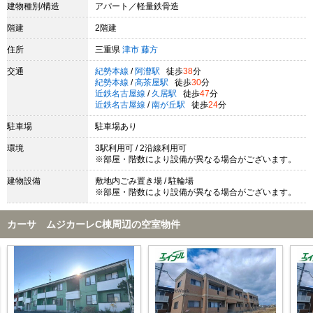
建物種別/構造
アパート／軽量鉄骨造
階建
2階建
住所
三重県
津市
藤方
交通
紀勢本線
/
阿漕駅
徒歩
38
分
紀勢本線
/
高茶屋駅
徒歩
30
分
近鉄名古屋線
/
久居駅
徒歩
47
分
近鉄名古屋線
/
南が丘駅
徒歩
24
分
駐車場
駐車場あり
環境
3駅利用可 / 2沿線利用可
※部屋・階数により設備が異なる場合がございます。
建物設備
敷地内ごみ置き場 / 駐輪場
※部屋・階数により設備が異なる場合がございます。
カーサ ムジカーレC棟周辺の空室物件