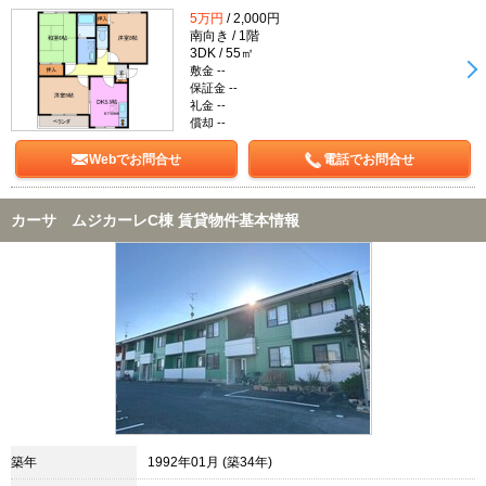
5万円
/ 2,000円
南向き / 1階
3DK / 55㎡
敷金 --
保証金 --
礼金 --
償却 --
Webでお問合せ
電話でお問合せ
カーサ ムジカーレC棟 賃貸物件基本情報
築年
1992年01月 (築34年)