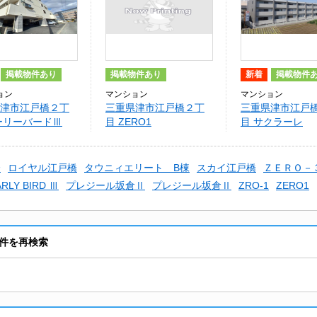
掲載物件あり
掲載物件あり
新着
掲載物件
ョン
マンション
マンション
津市江戸橋２丁
三重県津市江戸橋２丁
三重県津市江戸
ーリーバードⅢ
目 ZERO1
目 サクラーレ
橋
ロイヤル江戸橋
タウニィエリート B棟
スカイ江戸橋
ＺＥＲＯ－
ARLY BIRD Ⅲ
プレジール坂倉Ⅱ
プレジール坂倉Ⅱ
ZRO-1
ZERO1
件を再検索