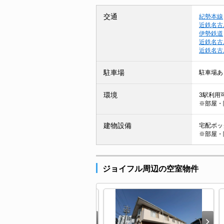
交通
紀勢本線
近鉄名古
伊勢鉄道
近鉄名古
近鉄名古
駐車場
駐車場あ
環境
3駅利用
※部屋・
建物設備
宅配ボック
※部屋・
ジョイフル周辺の空室物件