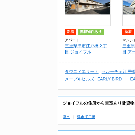
新着
掲載物件あり
新着
アパート
マンシ
三重県津市江戸橋２丁
三重県
目 ジョイフル
目 ア
タウニィエリート
ラルーチェ江戸
メープルヒルズ
EARLY BIRD Ⅲ
E
ジョイフルの住所から空室あり賃貸物
津市
津市江戸橋