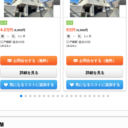
定借
定借
4.2
5
万円
万円
/3,000円
/3,000円
敷
--
礼
1ヶ月
敷
--
礼
1ヶ月
江戸橋駅 徒歩13分
江戸橋駅 徒歩13分
1K/24㎡
1K/24㎡
お問合せする（無料）
お問合せする（無料）
詳細を見る
詳細を見る
気になるリストに追加する
気になるリストに追加する
舗