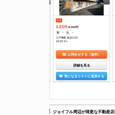
.95
新着
万円
/4,100円
3.2
--
礼
1ヶ月
万円
/3,000円
戸橋駅 徒歩18分
敷
--
礼
--
DK/50.03㎡
江戸橋駅 徒歩13分
1K/25.5㎡
お問合せする（無料）
お問合せする（無料）
詳細を見る
詳細を見る
気になるリストに追加する
気になるリストに追加する
ジョイフル周辺が得意な不動産店