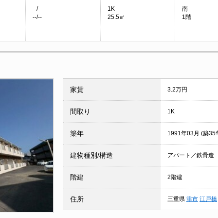
--/--
1K
南
--/--
25.5㎡
1階
家賃
3.2万円
間取り
1K
築年
1991年03月 (築35
建物種別/構造
アパート／鉄骨造
階建
2階建
住所
三重県
津市
江戸橋