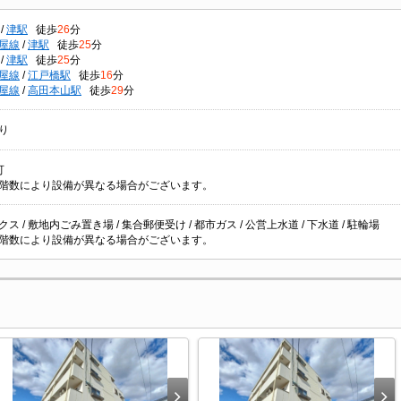
/
津駅
徒歩
26
分
屋線
/
津駅
徒歩
25
分
/
津駅
徒歩
25
分
屋線
/
江戸橋駅
徒歩
16
分
屋線
/
高田本山駅
徒歩
29
分
り
可
階数により設備が異なる場合がございます。
ス / 敷地内ごみ置き場 / 集合郵便受け / 都市ガス / 公営上水道 / 下水道 / 駐輪場
階数により設備が異なる場合がございます。