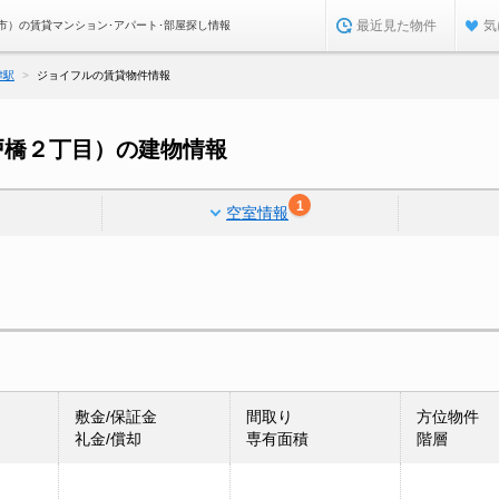
最近見た物件
気
市）の賃貸マンション･アパート･部屋探し情報
津駅
ジョイフルの賃貸物件情報
戸橋２丁目）の建物情報
1
空室情報
敷金/保証金
間取り
方位物件
礼金/償却
専有面積
階層