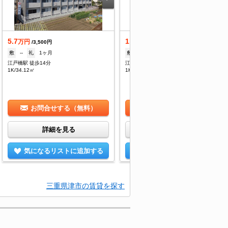
5.7
1.9
万円
万円
/3,500円
/3,500円
敷
--
礼
1ヶ月
敷
--
礼
--
江戸橋駅 徒歩14分
江戸橋駅 徒歩16分
1K/34.12㎡
1K/21.21㎡
お問合せする（無料）
お問合せする（無料）
詳細を見る
詳細を見る
気になるリストに追加する
気になるリストに追加する
三重県津市の賃貸を探す