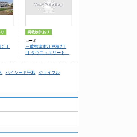
あり
掲載物件あり
コーポ
橋２丁
三重県津市江戸橋2丁
目 タウニィエリート
A・B
３
ハイシード平和
ジョイフル