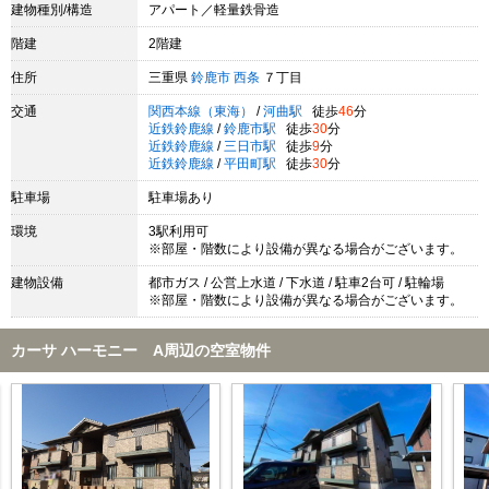
建物種別/構造
アパート／軽量鉄骨造
階建
2階建
住所
三重県
鈴鹿市
西条
７丁目
交通
関西本線（東海）
/
河曲駅
徒歩
46
分
近鉄鈴鹿線
/
鈴鹿市駅
徒歩
30
分
近鉄鈴鹿線
/
三日市駅
徒歩
9
分
近鉄鈴鹿線
/
平田町駅
徒歩
30
分
駐車場
駐車場あり
環境
3駅利用可
※部屋・階数により設備が異なる場合がございます。
建物設備
都市ガス / 公営上水道 / 下水道 / 駐車2台可 / 駐輪場
※部屋・階数により設備が異なる場合がございます。
カーサ ハーモニー A周辺の空室物件