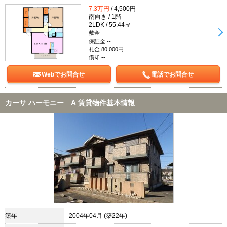
7.3万円
/ 4,500円
南向き / 1階
2LDK / 55.44㎡
敷金 --
保証金 --
礼金 80,000円
償却 --
Webでお問合せ
電話でお問合せ
カーサ ハーモニー A 賃貸物件基本情報
築年
2004年04月 (築22年)