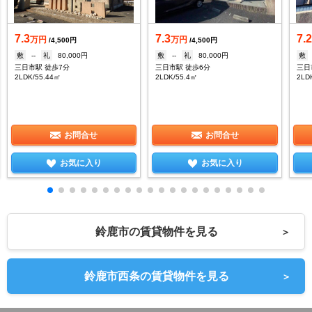
7.3
7.3
7.
万円
万円
/4,500円
/4,500円
敷
--
礼
80,000円
敷
--
礼
80,000円
敷
三日市駅 徒歩7分
三日市駅 徒歩6分
三日
2LDK/55.44㎡
2LDK/55.4㎡
2LD
お問合せ
お問合せ
お気に入り
お気に入り
鈴鹿市の賃貸物件を見る
＞
鈴鹿市西条の賃貸物件を見る
＞