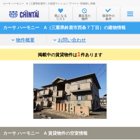
カーサ ハーモニー A（三重県鈴鹿市）の賃貸マンション･アパート･部屋探し情報
お部屋を探す
気になる
最近見た
保存中の
リスト
物件
条件
沿線・駅から
カーサ ハーモニー A（三重県鈴鹿市西条７丁目）の建物情報
住所から
物件概要
お問い合わせ
家賃相場から
1
掲載中の賃貸物件は
通勤通学時間から
件あります
物件特集から
不動産会社から
TOP
カーサ ハーモニー A 賃貸物件の空室情報