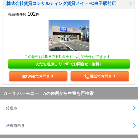
株式会社賃貸コンサルティング賃貸メイトFC白子駅前店
102
掲載物件数:
件
この物件はLINEで不動産会社へお問合せができます！
友だち追加してLINEでお問合せ（無料）
Webでお問合せ
電話でお問合せ
カーサ ハーモニー Aの住所から空室を再検索
鈴鹿市
鈴鹿市西条