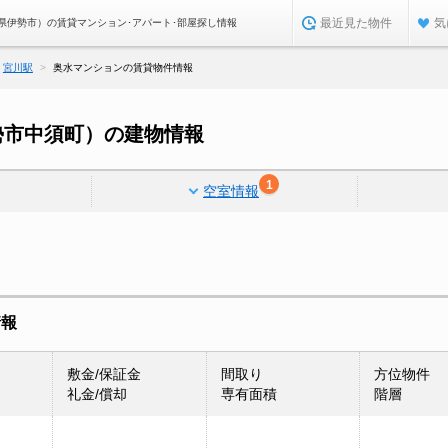
最近見た物件
気
県伊勢市）の賃貸マンション･アパート･部屋探し情報
宮川駅
奥水マンションの賃貸物件情報
勢市中須町）の建物情報
1
空室情報
情報
敷金/保証金
間取り
方位物件
礼金/償却
専有面積
階層