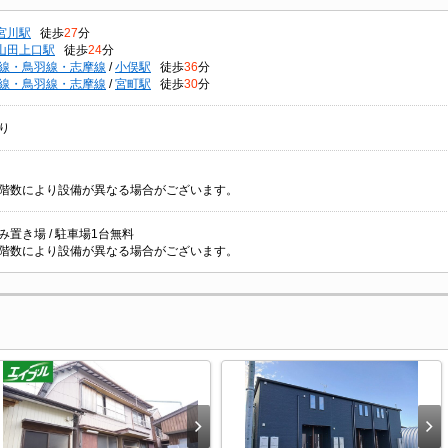
宮川駅
徒歩
27
分
山田上口駅
徒歩
24
分
線・鳥羽線・志摩線
/
小俣駅
徒歩
36
分
線・鳥羽線・志摩線
/
宮町駅
徒歩
30
分
り
階数により設備が異なる場合がございます。
み置き場 / 駐車場1台無料
階数により設備が異なる場合がございます。