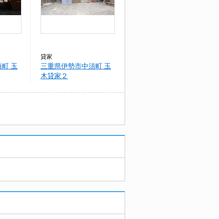
貸家
町 玉
三重県伊勢市中須町 玉
木貸家２