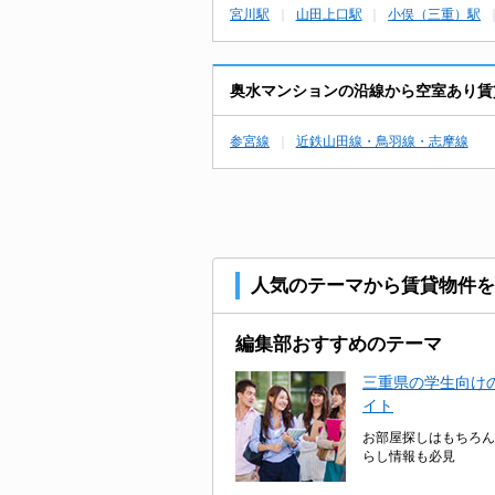
宮川駅
山田上口駅
小俣（三重）駅
奥水マンションの沿線から空室あり賃
参宮線
近鉄山田線・鳥羽線・志摩線
人気のテーマから賃貸物件を
編集部おすすめのテーマ
三重県の学生向けの
イト
お部屋探しはもちろん
らし情報も必見