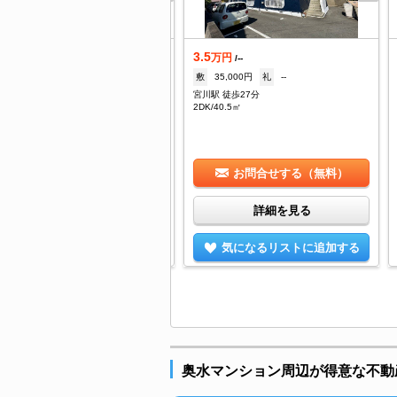
3.5
万円
万円
/4,500円
/--
--
礼
--
敷
35,000円
礼
--
川駅 徒歩17分
宮川駅 徒歩27分
DK/59.62㎡
2DK/40.5㎡
お問合せする（無料）
お問合せする（無料）
詳細を見る
詳細を見る
気になるリストに追加する
気になるリストに追加する
奥水マンション周辺が得意な不動