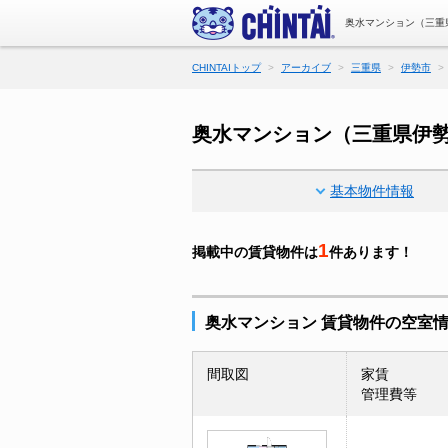
奥水マンション（三重
CHINTAIトップ
アーカイブ
三重県
伊勢市
奥水マンション（三重県伊
基本物件情報
1
掲載中の賃貸物件は
件あります！
奥水マンション 賃貸物件の空室
間取図
家賃
管理費等