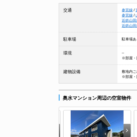
交通
参宮線
/
参宮線
/
近鉄山田
近鉄山田
駐車場
駐車場あ
環境
--
※部屋・
建物設備
敷地内ご
※部屋・
奥水マンション周辺の空室物件