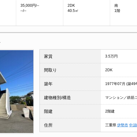
35,000円/--
2DK
南
--/--
40.5㎡
1階
報
家賃
3.5万円
間取り
2DK
築年
1977年07月 (築49
建物種別/構造
マンション／鉄筋
階建
2階建
住所
三重県
伊勢市
中須