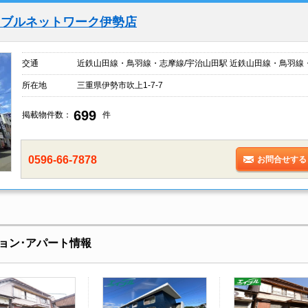
イブルネットワーク伊勢店
交通
近鉄山田線・鳥羽線・志摩線/宇治山田駅 近鉄山田線・鳥羽線
所在地
三重県伊勢市吹上1-7-7
699
掲載物件数：
件
0596-66-7878
お問合せする
ョン･アパート情報