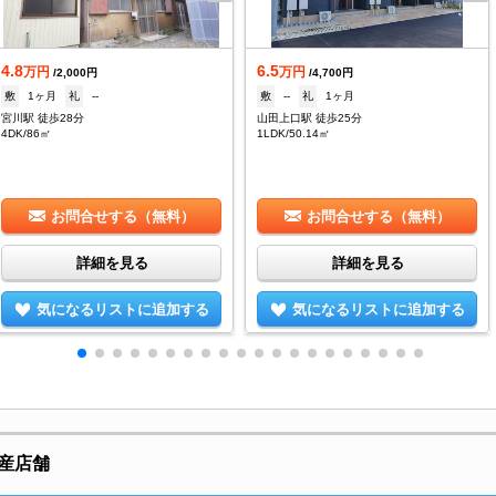
4.8
6.5
万円
万円
/2,000円
/4,700円
敷
1ヶ月
礼
--
敷
--
礼
1ヶ月
宮川駅 徒歩28分
山田上口駅 徒歩25分
4DK/86㎡
1LDK/50.14㎡
お問合せする（無料）
お問合せする（無料）
詳細を見る
詳細を見る
気になるリストに追加する
気になるリストに追加する
産店舗