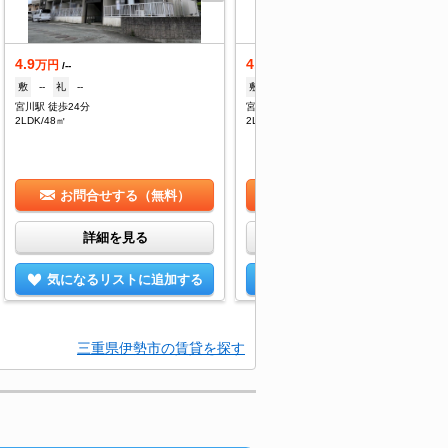
4.9
4.9
万円
万円
/--
/--
敷
--
礼
--
敷
--
礼
--
宮川駅 徒歩24分
宮川駅 徒歩24分
2LDK/48㎡
2LDK/48㎡
お問合せする（無料）
お問合せする（無料）
詳細を見る
詳細を見る
気になるリストに追加する
気になるリストに追加する
三重県伊勢市の賃貸を探す