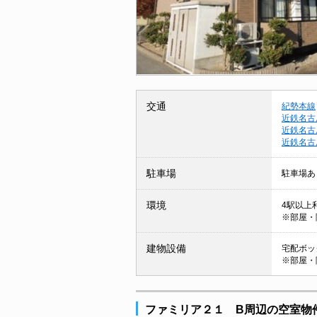
交通
紀勢本線
近鉄名古
近鉄名古
近鉄名古
駐車場
駐車場あ
環境
4駅以上利
※部屋・
建物設備
宅配ボック
※部屋・
ファミリア２１ B周辺の空室物