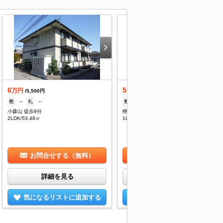
6
5.4
万円
万円
/5,500円
/5,500円
敷
--
礼
--
敷
--
礼
--
小森山 徒歩9分
桃園駅 徒歩20分
2LDK/53.48㎡
1LDK/50.12㎡
お問合せする（無料）
お問合せする（無料）
詳細を見る
詳細を見る
気になるリストに追加する
気になるリストに追加する