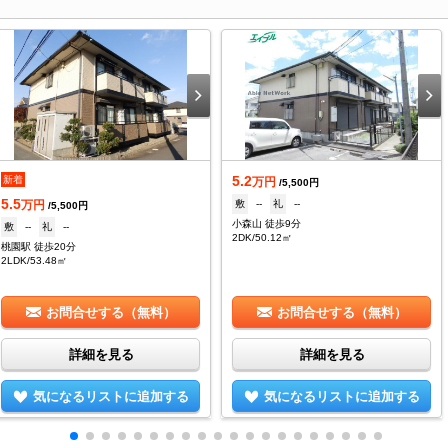
5.2
新着
万円
/5,500円
5.5
敷
--
礼
--
万円
/5,500円
小森山 徒歩9分
敷
--
礼
--
2DK/50.12㎡
桃園駅 徒歩20分
2LDK/53.48㎡
お問合せする（無料）
お問合せする（無料）
詳細を見る
詳細を見る
気になるリストに追加する
気になるリストに追加する