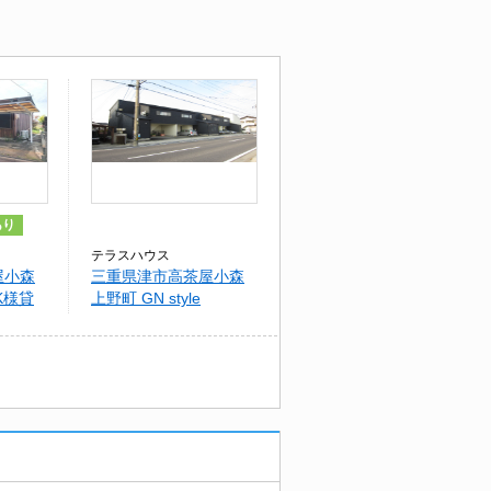
あり
テラスハウス
屋小森
三重県津市高茶屋小森
K様貸
上野町 GN style