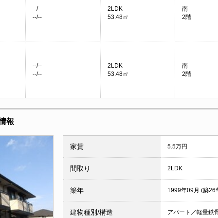
--/--
2LDK
南
--/--
53.48㎡
2階
--/--
2LDK
南
--/--
53.48㎡
2階
情報
家賃
5.5万円
間取り
2LDK
築年
1999年09月 (築26
建物種別/構造
アパート／軽量鉄