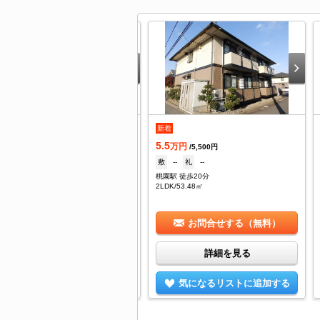
.3
新着
万円
/5,000円
5.5
--
礼
1ヶ月
万円
/5,500円
園駅 徒歩26分
敷
--
礼
--
DK/67.17㎡
桃園駅 徒歩20分
2LDK/53.48㎡
お問合せする（無料）
お問合せする（無料）
詳細を見る
詳細を見る
気になるリストに追加する
気になるリストに追加する