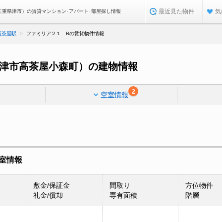
最近見た物件
気
三重県津市）の賃貸マンション･アパート･部屋探し情報
高茶屋駅
ファミリア２１ Bの賃貸物件情報
県津市高茶屋小森町）の建物情報
2
空室情報
室情報
敷金/保証金
間取り
方位物件
礼金/償却
専有面積
階層