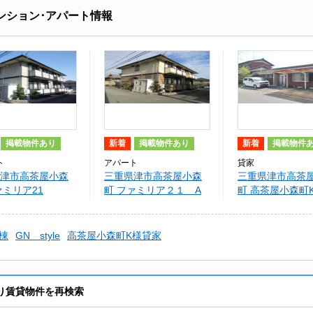
ンション･アパート情報
掲載物件あり
新着
掲載物件あり
新着
掲載物件
ト
アパート
貸家
津市高茶屋小森
三重県津市高茶屋小森
三重県津市高茶
ァミリア21
町 ファミリア２１ A
町 高茶屋小森町
家
棟
GN style
高茶屋小森町K様貸家
り賃貸物件を再検索