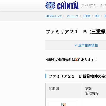
ファミリア２１ B（
CHINTAIトップ
アーカイブ
三重県
津市
ファミリア２１ B（三重
基本物件情報
2
掲載中の賃貸物件は
件あります！
ファミリア２１ B 賃貸物件の空
間取図
家賃
管理費等