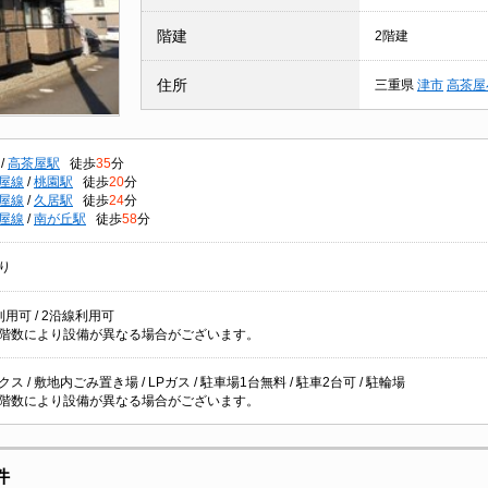
階建
2階建
住所
三重県
津市
高茶屋
/
高茶屋駅
徒歩
35
分
屋線
/
桃園駅
徒歩
20
分
屋線
/
久居駅
徒歩
24
分
屋線
/
南が丘駅
徒歩
58
分
り
用可 / 2沿線利用可
階数により設備が異なる場合がございます。
ス / 敷地内ごみ置き場 / LPガス / 駐車場1台無料 / 駐車2台可 / 駐輪場
階数により設備が異なる場合がございます。
件