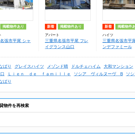
掲載物件あり
新着
掲載物件あり
新着
掲載物件
ト
アパート
ハイツ
名張市平尾 シャ
三重県名張市平尾 フレ
三重県名張市平尾
イグランス山口
ンデファミール
なばり
グレイスハイツ
メゾンド晴
ドルチェハイム
大和マンション
山口
Ｌｉｅｎ ｄｅ ｆａｍｉｌｌｅ
ソシア ヴィルヌーヴ B
ソシ
なばり
貸物件を再検索