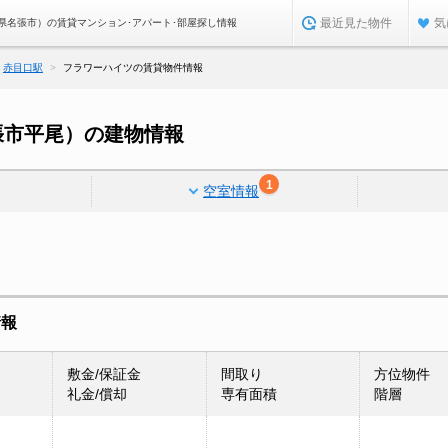
最近見た物件
気
県名張市）の賃貸マンション･アパート･部屋探し情報
赤目口駅
フラワーハイツの賃貸物件情報
張市平尾）の建物情報
1
空室情報
情報
敷金/保証金
間取り
方位物件
礼金/償却
専有面積
階層