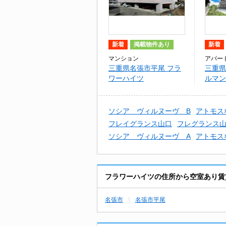
新着
掲載物件あり
新着
マンション
アパー
三重県名張市平尾 フラ
三重県
ワーハイツ
ルマン
ソシア ヴィルヌーヴ B
アトモス
フレイグランス山口
フレグランス
ソシア ヴィルヌーヴ A
アトモス
フラワーハイツの住所から空室あり賃
名張市
名張市平尾