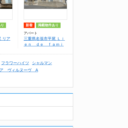
あり
新着
掲載物件あり
アパート
 リア
三重県名張市平尾 Ｌｉ
ｅｎ ｄｅ ｆａｍｉ
ｌｌｅ
フラワーハイツ
シャルマン
ア ヴィルヌーヴ A