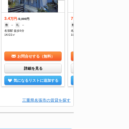
3.4
7.2
万円
万円
/3,000円
/5,500円
敷
--
礼
--
敷
--
礼
72,000円
名張駅 徒歩5分
名張駅 徒歩5分
1K/22㎡
1LDK/53.39㎡
お問合せする（無料）
お問合せする（無料）
詳細を見る
詳細を見る
気になるリストに追加する
気になるリストに追加する
三重県名張市の賃貸を探す