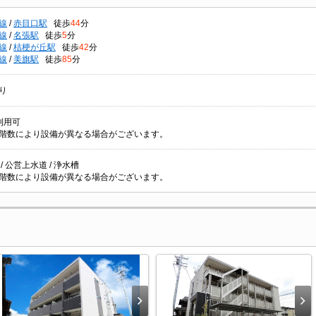
線
/
赤目口駅
徒歩
44
分
線
/
名張駅
徒歩
5
分
線
/
桔梗が丘駅
徒歩
42
分
線
/
美旗駅
徒歩
85
分
り
利用可
階数により設備が異なる場合がございます。
/ 公営上水道 / 浄水槽
階数により設備が異なる場合がございます。