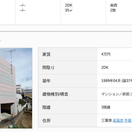
--/--
2DK
南西
--/--
35㎡
2階
報
家賃
4万円
間取り
2DK
築年
1989年04月 (築37
建物種別/構造
マンション／鉄筋
階建
3階建
住所
三重県
名張市
平尾