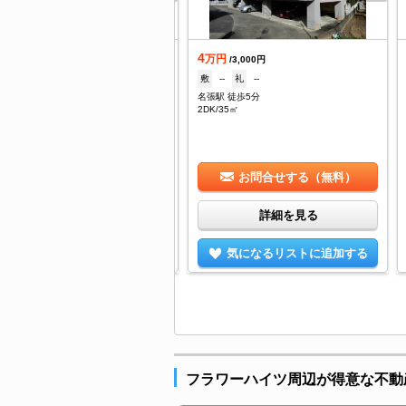
.4
4
万円
万円
/5,000円
/3,000円
1ヶ月
礼
--
敷
--
礼
--
張駅 徒歩3分
名張駅 徒歩5分
DK/45.54㎡
2DK/35㎡
お問合せする（無料）
お問合せする（無料）
詳細を見る
詳細を見る
気になるリストに追加する
気になるリストに追加する
フラワーハイツ周辺が得意な不動