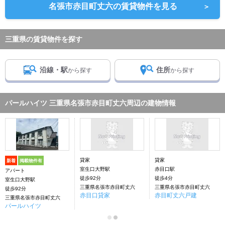
名張市赤目町丈六の賃貸物件を見る
＞
三重県の賃貸物件を探す
沿線・駅
住所
から探す
から探す
パールハイツ 三重県名張市赤目町丈六周辺の建物情報
貸家
貸家
新着
掲載物件有
室生口大野駅
赤目口駅
アパート
徒歩92分
徒歩4分
室生口大野駅
三重県名張市赤目町丈六
三重県名張市赤目町丈六
徒歩92分
赤目口貸家
赤目町丈六戸建
三重県名張市赤目町丈六
パールハイツ