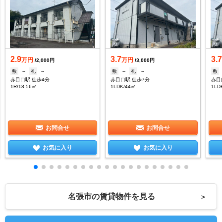
2.9
3.7
3.
万円
万円
/2,000円
/3,000円
敷
--
礼
--
敷
--
礼
--
敷
赤目口駅 徒歩4分
赤目口駅 徒歩7分
赤目
1R/18.56㎡
1LDK/44㎡
1LD
お問合せ
お問合せ
お気に入り
お気に入り
名張市の賃貸物件を見る
＞