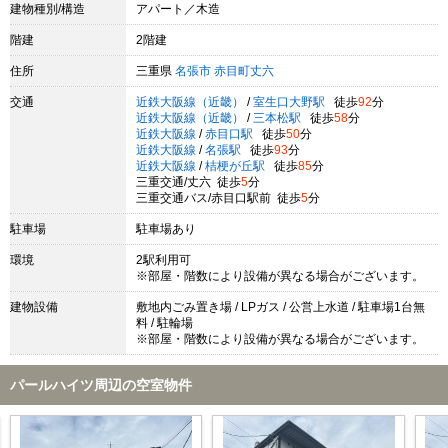
建物種別/構造
アパート／木造
階建
2階建
住所
三重県
名張市
赤目町丈六
交通
近鉄大阪線（近畿）
/
室生口大野駅
徒歩
92
分
近鉄大阪線（近畿）
/
三本松駅
徒歩
58
分
近鉄大阪線
/
赤目口駅
徒歩
50
分
近鉄大阪線
/
名張駅
徒歩
93
分
近鉄大阪線
/
桔梗が丘駅
徒歩
85
分
三重交通/丈六 徒歩
5
分
三重交通バス/赤目口駅前 徒歩
5
分
駐車場
駐車場あり
環境
2駅利用可
※部屋・階数により設備が異なる場合がございます。
建物設備
敷地内ごみ置き場 / LPガス / 公営上水道 / 駐車場1台無
料 / 駐輪場
※部屋・階数により設備が異なる場合がございます。
パールハイツ周辺の空室物件