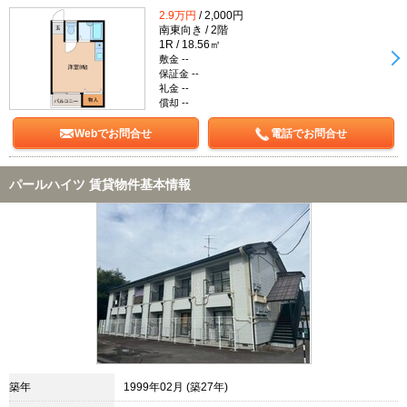
2.9万円
/ 2,000円
南東向き / 2階
1R / 18.56㎡
敷金 --
保証金 --
礼金 --
償却 --
Webでお問合せ
電話でお問合せ
パールハイツ 賃貸物件基本情報
築年
1999年02月 (築27年)