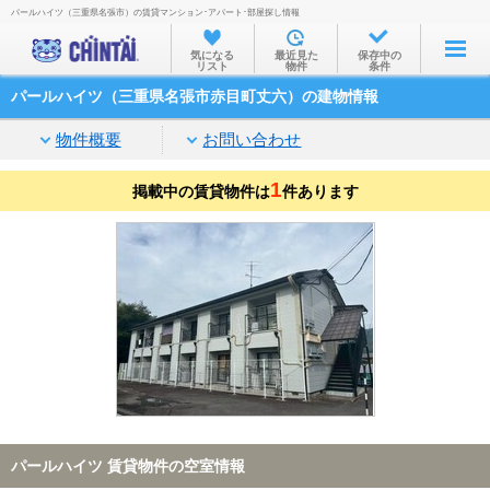
パールハイツ（三重県名張市）の賃貸マンション･アパート･部屋探し情報
お部屋を探す
気になる
最近見た
保存中の
リスト
物件
条件
沿線・駅から
パールハイツ（三重県名張市赤目町丈六）の建物情報
住所から
物件概要
お問い合わせ
家賃相場から
1
掲載中の賃貸物件は
通勤通学時間から
件あります
物件特集から
不動産会社から
TOP
パールハイツ 賃貸物件の空室情報