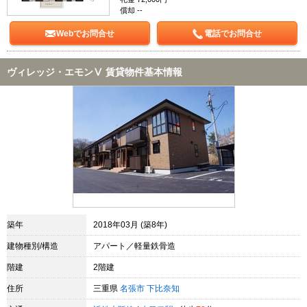
償却 --
Webでお問合せ
電話でお問合せ
ヴィレッジ・エモンⅤ 賃貸物件基本情報
築年
2018年03月 (築8年)
建物種別/構造
アパート／軽量鉄骨造
階建
2階建
住所
三重県
名張市
下比奈知