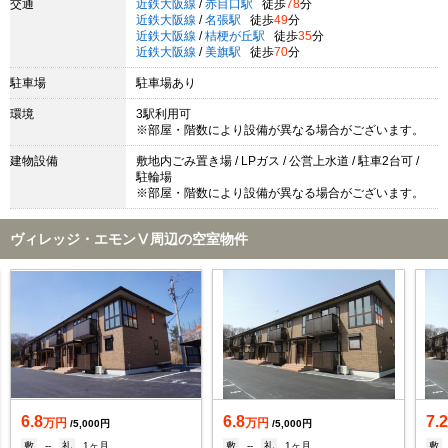
交通
近鉄大阪線
/
赤目口駅
徒歩
78
分
近鉄大阪線
/
名張駅
徒歩
49
分
近鉄大阪線
/
桔梗が丘駅
徒歩
35
分
近鉄大阪線
/
美旗駅
徒歩
70
分
駐車場
駐車場あり
環境
3駅利用可
※部屋・階数により設備が異なる場合がございます。
建物設備
敷地内ごみ置き場 / LPガス / 公営上水道 / 駐車2台可 /
駐輪場
※部屋・階数により設備が異なる場合がございます。
ヴィレッジ・エモンⅤ周辺の空室物件
6.8
6.8
7.
万円
万円
/5,000円
/5,000円
敷
--
礼
1ヶ月
敷
--
礼
1ヶ月
敷