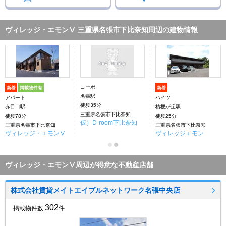
ヴィレッジ・エモンⅤ 三重県名張市下比奈知周辺の建物情報
コーポ
新着
掲載物件有
新着
名張駅
アパート
ハイツ
徒歩35分
赤目口駅
桔梗が丘駅
三重県名張市下比奈知
徒歩78分
徒歩25分
仮）D-room下比奈知
三重県名張市下比奈知
三重県名張市下比奈知
ヴィレッジ・エモンⅤ
ヴィレッジエモン
ヴィレッジ・エモンⅤ周辺が得意な不動産店舗
株式会社賃貸メイトエイブルネットワーク名張中央店
302
掲載物件数:
件