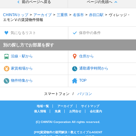
前のページへ戻る
ページの先頭へ
CHINTAIトップ
アーカイブ
三重県
名張市
赤目口駅
ヴィレッジ・
エモンⅤの賃貸物件情報
気になるリスト
保存中の条件
別の探し方でお部屋を探す
沿線・駅から
住所から
家賃相場から
通勤通学時間から
物件特集から
TOP
スマートフォン
パソコン
地域一覧
アーカイブ
サイトマップ
個人情報
免責
お問合せ
会社案内
(C) CHINTAI Corporation All rights reserved.
[PR]賃貸物件の疑問解決！教えてエイブルAGENT