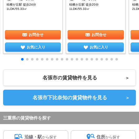
桔梗が丘駅 徒歩24分
桔梗が丘駅 徒歩20分
桔梗
1LDK/55.33㎡
1LDK/55.33㎡
2LD
お問合せ
お問合せ
お気に入り
お気に入り
名張市の賃貸物件を見る
＞
名張市下比奈知の賃貸物件を見る
＞
三重県の賃貸物件を探す
沿線・駅
住所
から探す
から探す