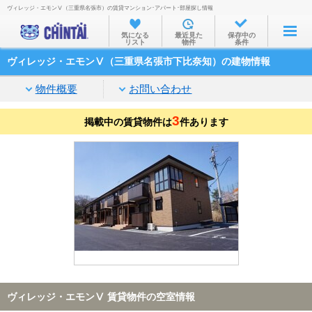
ヴィレッジ・エモンⅤ（三重県名張市）の賃貸マンション･アパート･部屋探し情報
お部屋を探す
気になる
最近見た
保存中の
リスト
物件
条件
沿線・駅から
ヴィレッジ・エモンⅤ（三重県名張市下比奈知）の建物情報
住所から
物件概要
お問い合わせ
家賃相場から
3
掲載中の賃貸物件は
通勤通学時間から
件あります
物件特集から
不動産会社から
TOP
ヴィレッジ・エモンⅤ 賃貸物件の空室情報