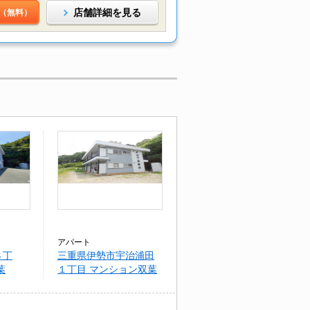
店舗詳細を見る
（無料）
アパート
３丁
三重県伊勢市宇治浦田
葉
１丁目 マンション双葉