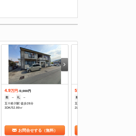
4.9
5
万円
万円
/3,000円
/5,000円
敷
--
礼
--
敷
2ヶ月
礼
--
五十鈴川駅 徒歩28分
五十鈴川駅 徒歩30分
3DK/52.89㎡
2LDK/49.6㎡
お問合せする（無料）
お問合せする（無料）