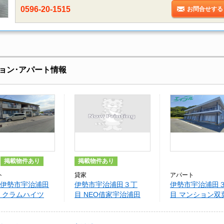
0596-20-1515
お問合せする
ョン･アパート情報
掲載物件あり
掲載物件あり
ト
貸家
アパート
伊勢市宇治浦田
伊勢市宇治浦田３丁
伊勢市宇治浦田
 クラムハイツ
目 NEO借家宇治浦田
目 マンション双