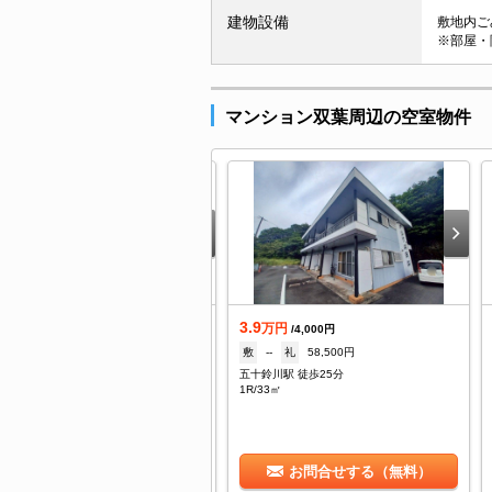
建物設備
敷地内ごみ
※部屋・
マンション双葉周辺の空室物件
3.9
着
万円
/4,000円
.15
敷
--
礼
58,500円
万円
/2,300円
五十鈴川駅 徒歩25分
--
礼
1ヶ月
1R/33㎡
十鈴川駅 徒歩24分
DK/59.55㎡
お問合せする（無料）
お問合せする（無料）