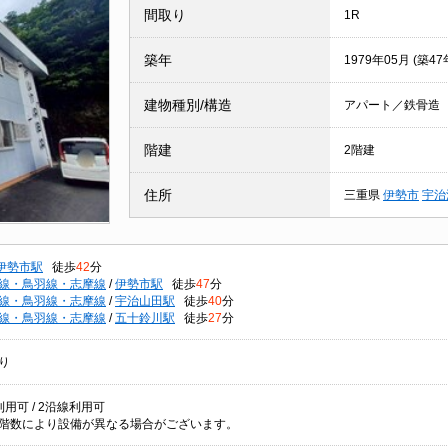
間取り
1R
築年
1979年05月 (築47
建物種別/構造
アパート／鉄骨造
階建
2階建
住所
三重県
伊勢市
宇治
伊勢市駅
徒歩
42
分
線・鳥羽線・志摩線
/
伊勢市駅
徒歩
47
分
線・鳥羽線・志摩線
/
宇治山田駅
徒歩
40
分
線・鳥羽線・志摩線
/
五十鈴川駅
徒歩
27
分
り
用可 / 2沿線利用可
階数により設備が異なる場合がございます。