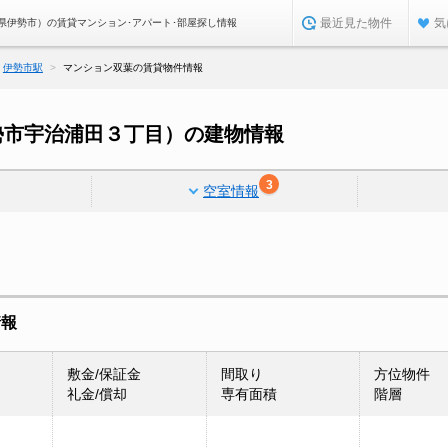
最近見た物件
気
県伊勢市）の賃貸マンション･アパート･部屋探し情報
伊勢市駅
マンション双葉の賃貸物件情報
勢市宇治浦田３丁目）の建物情報
3
空室情報
情報
敷金/保証金
間取り
方位物件
礼金/償却
専有面積
階層