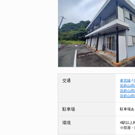
交通
参宮線
/
近鉄山田
近鉄山田
近鉄山田
駐車場
駐車場あ
環境
4駅以上利
※部屋・