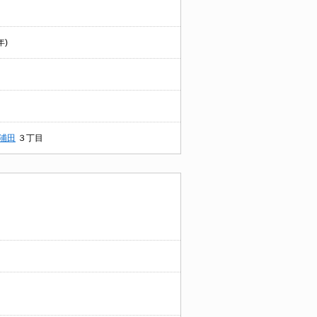
年)
浦田
３丁目