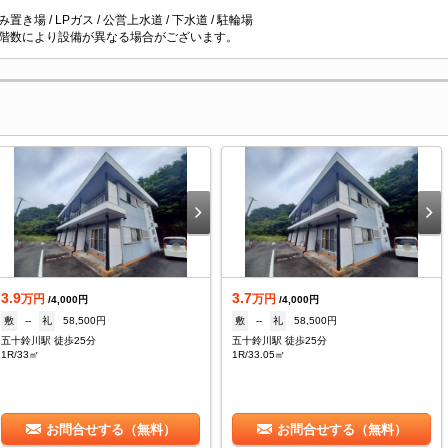
置き場 / LPガス / 公営上水道 / 下水道 / 駐輪場
階数により設備が異なる場合がございます。
3.9
3.7
万円
万円
/4,000円
/4,000円
敷
--
礼
58,500円
敷
--
礼
58,500円
五十鈴川駅 徒歩25分
五十鈴川駅 徒歩25分
1R/33㎡
1R/33.05㎡
お問合せする（無料）
お問合せする（無料）