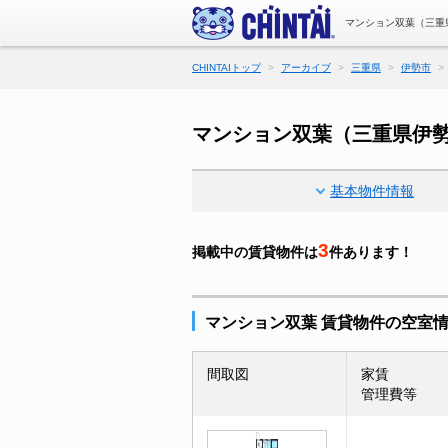
マンション双葉（三重
CHINTAIトップ
アーカイブ
三重県
伊勢市
マンション双葉（三重県伊
基本物件情報
3
掲載中の賃貸物件は
件あります！
マンション双葉 賃貸物件の空室
間取図
家賃
管理費等