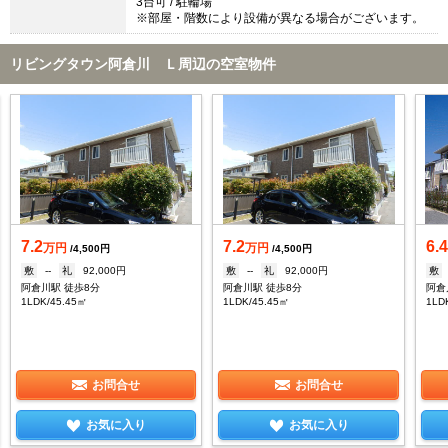
3台可 / 駐輪場
※部屋・階数により設備が異なる場合がございます。
リビングタウン阿倉川 Ｌ周辺の空室物件
7.2
7.2
6.
万円
万円
/4,500円
/4,500円
敷
--
礼
92,000円
敷
--
礼
92,000円
敷
阿倉川駅 徒歩8分
阿倉川駅 徒歩8分
阿倉
1LDK/45.45㎡
1LDK/45.45㎡
1LD
お問合せ
お問合せ
お気に入り
お気に入り