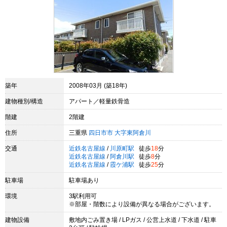
築年
2008年03月 (築18年)
建物種別/構造
アパート／軽量鉄骨造
階建
2階建
住所
三重県
四日市市
大字東阿倉川
交通
近鉄名古屋線
/
川原町駅
徒歩
18
分
近鉄名古屋線
/
阿倉川駅
徒歩
8
分
近鉄名古屋線
/
霞ケ浦駅
徒歩
25
分
駐車場
駐車場あり
環境
3駅利用可
※部屋・階数により設備が異なる場合がございます。
建物設備
敷地内ごみ置き場 / LPガス / 公営上水道 / 下水道 / 駐車