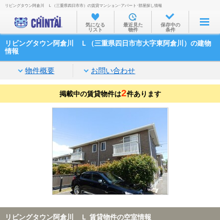
リビングタウン阿倉川 Ｌ（三重県四日市市）の賃貸マンション･アパート･部屋探し情報
お部屋を探す
気になる
最近見た
保存中の
リスト
物件
条件
沿線・駅から
リビングタウン阿倉川 Ｌ（三重県四日市市大字東阿倉川）の建物
住所から
情報
家賃相場から
物件概要
お問い合わせ
通勤通学時間から
2
掲載中の賃貸物件は
件あります
物件特集から
不動産会社から
TOP
リビングタウン阿倉川 Ｌ 賃貸物件の空室情報