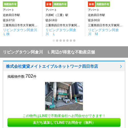
掲載物件有
新着
掲載物件有
新着
掲載物件有
アパート
アパート
アパート
近鉄四日市駅
川原町（三重）駅
近鉄四日市駅
徒歩37分
徒歩18分
徒歩30分
三重県四日市市大字東阿倉川
三重県四日市市大字東阿倉川
三重県四日市市大字東阿倉川
リビングタウン阿倉川
リビングタウン阿倉
リビングタウン阿倉
Ｌ棟
川 Ｌ
川 M
リビングタウン阿倉川 Ｌ周辺が得意な不動産店舗
株式会社賃貸メイトエイブルネットワーク四日市店
702
掲載物件数:
件
この物件はLINEで不動産会社へお問合せができます！
友だち追加してLINEでお問合せ（無料）