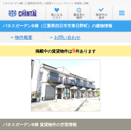
パネスガーデンB棟（三重県四日市市）の賃貸マンション･アパート･部屋探し情報
お部屋を探す
気になる
最近見た
保存中の
リスト
物件
条件
沿線・駅から
パネスガーデンB棟（三重県四日市市東日野町）の建物情報
住所から
物件概要
お問い合わせ
家賃相場から
5
掲載中の賃貸物件は
通勤通学時間から
件あります
物件特集から
不動産会社から
TOP
パネスガーデンB棟 賃貸物件の空室情報