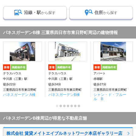
沿線・駅
住所
から探す
から探す
パネスガーデンB棟 三重県四日市市東日野町周辺の建物情報
新着
掲載物件有
新着
掲載物件有
新着
掲載物件有
テラスハウス
テラスハウス
アパート
中川原（三重）駅
中川原（三重）駅
赤堀駅
徒歩22分
徒歩24分
徒歩27分
三重県四日市市東日野町
三重県四日市市東日野町
三重県四日市市東日野町
パネスガーデン A棟
パネスガーデンB棟
シャン・ド・フルー
ル B
パネスガーデンB棟周辺が得意な不動産店舗
株式会社 賃貸メイトエイブルネットワーク本店ギャラリー店