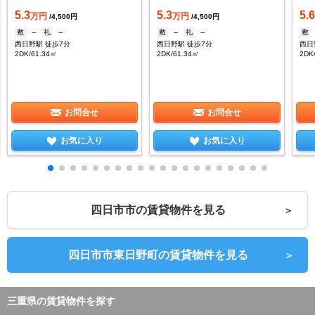
5.3
5.3
5.
万円
万円
/4,500円
/4,500円
敷
--
礼
--
敷
--
礼
--
敷
西日野駅 徒歩7分
西日野駅 徒歩7分
西日
2DK/61.34㎡
2DK/61.34㎡
2DK
お問合せ
お問合せ
お気に入り
お気に入り
四日市市の賃貸物件を見る
＞
四日市市東日野町の賃貸物件を見る
＞
三重県の賃貸物件を探す