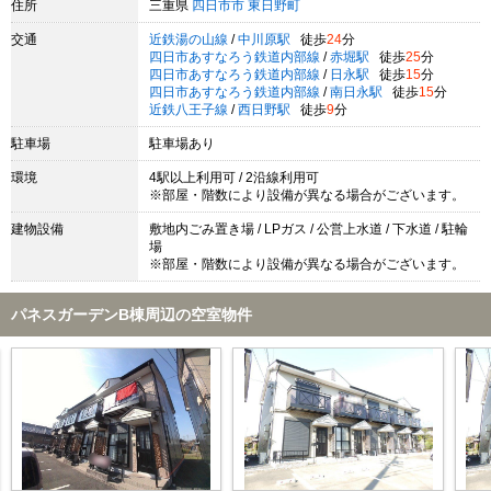
住所
三重県
四日市市
東日野町
交通
近鉄湯の山線
/
中川原駅
徒歩
24
分
四日市あすなろう鉄道内部線
/
赤堀駅
徒歩
25
分
四日市あすなろう鉄道内部線
/
日永駅
徒歩
15
分
四日市あすなろう鉄道内部線
/
南日永駅
徒歩
15
分
近鉄八王子線
/
西日野駅
徒歩
9
分
駐車場
駐車場あり
環境
4駅以上利用可 / 2沿線利用可
※部屋・階数により設備が異なる場合がございます。
建物設備
敷地内ごみ置き場 / LPガス / 公営上水道 / 下水道 / 駐輪
場
※部屋・階数により設備が異なる場合がございます。
パネスガーデンB棟周辺の空室物件