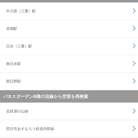
中川原（三重）駅
赤堀駅
日永（三重）駅
南日永駅
西日野駅
パネスガーデンB棟の沿線から空室を再検索
近鉄湯の山線
四日市あすなろう鉄道内部線