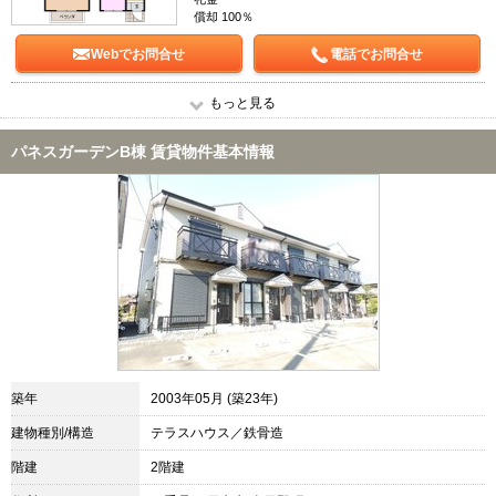
償却 100％
Webでお問合せ
電話でお問合せ
もっと見る
パネスガーデンB棟 賃貸物件基本情報
築年
2003年05月 (築23年)
建物種別/構造
テラスハウス／鉄骨造
階建
2階建