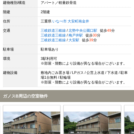
建物種別/構造
アパート／軽量鉄骨造
階建
2階建
住所
三重県
いなべ市
大安町南金井
交通
三岐鉄道三岐線
/
北勢中央公園口駅
徒歩
49
分
三岐鉄道三岐線
/
梅戸井駅
徒歩
30
分
三岐鉄道三岐線
/
大安駅
徒歩
39
分
駐車場
駐車場あり
環境
3駅利用可
※部屋・階数により設備が異なる場合がございます。
建物設備
敷地内ごみ置き場 / LPガス / 公営上水道 / 下水道 / 駐車
場1台無料 / 駐輪場
※部屋・階数により設備が異なる場合がございます。
ガノスB周辺の空室物件