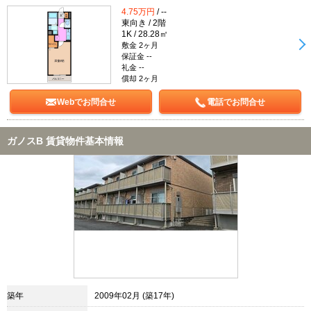
4.75万円
/ --
東向き / 2階
1K / 28.28㎡
敷金 2ヶ月
保証金 --
礼金 --
償却 2ヶ月
Webでお問合せ
電話でお問合せ
ガノスB 賃貸物件基本情報
築年
2009年02月 (築17年)