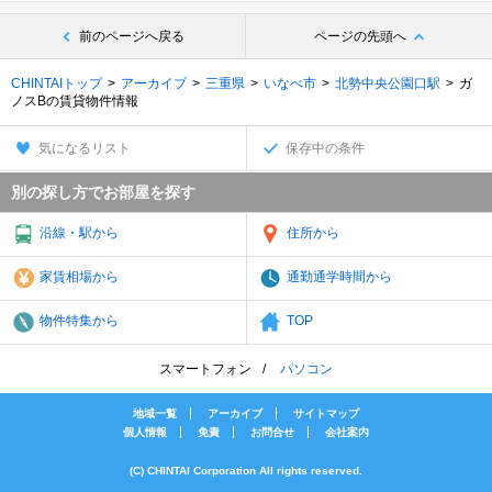
前のページへ戻る
ページの先頭へ
CHINTAIトップ
アーカイブ
三重県
いなべ市
北勢中央公園口駅
ガ
ノスBの賃貸物件情報
気になるリスト
保存中の条件
別の探し方でお部屋を探す
沿線・駅から
住所から
家賃相場から
通勤通学時間から
物件特集から
TOP
スマートフォン
パソコン
地域一覧
アーカイブ
サイトマップ
個人情報
免責
お問合せ
会社案内
(C) CHINTAI Corporation All rights reserved.