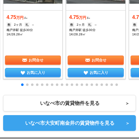
4.75
4.75
4.
万円
万円
/--
/--
敷
2ヶ月
礼
--
敷
2ヶ月
礼
--
敷
梅戸井駅 徒歩30分
梅戸井駅 徒歩30分
梅戸
1K/28.28㎡
1K/28.28㎡
1K/
お問合せ
お問合せ
お気に入り
お気に入り
いなべ市の賃貸物件を見る
＞
いなべ市大安町南金井の賃貸物件を見る
＞