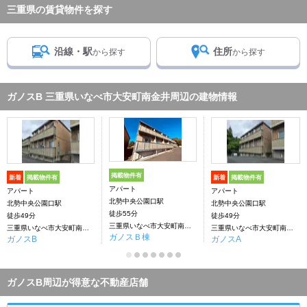
三重県の賃貸物件を探す
沿線・駅
住所
から探す
から探す
ガノスB 三重県いなべ市大安町南金井周辺の建物情報
掲載物件有
新着
掲載物件有
新着
掲載物件有
アパート
アパート
アパート
北勢中央公園口駅
北勢中央公園口駅
北勢中央公園口駅
徒歩55分
徒歩49分
徒歩49分
三重県いなべ市大安町南金井
三重県いなべ市大安町南金井
三重県いなべ市大安町南金井
ガノスＢ棟
ガノスB
ガノスA
ガノスB周辺が得意な不動産店舗