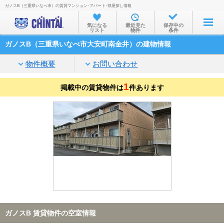
ガノスB（三重県いなべ市）の賃貸マンション･アパート･部屋探し情報
お部屋を探す
気になる
最近見た
保存中の
リスト
物件
条件
沿線・駅から
ガノスB（三重県いなべ市大安町南金井）の建物情報
住所から
物件概要
お問い合わせ
家賃相場から
1
掲載中の賃貸物件は
通勤通学時間から
件あります
物件特集から
不動産会社から
TOP
ガノスB 賃貸物件の空室情報