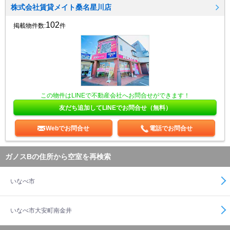
株式会社賃貸メイト桑名星川店
102
掲載物件数:
件
この物件はLINEで不動産会社へお問合せができます！
友だち追加してLINEでお問合せ（無料）
Webでお問合せ
電話でお問合せ
ガノスBの住所から空室を再検索
いなべ市
いなべ市大安町南金井