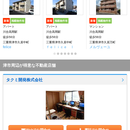
新着
掲載物件有
新着
掲載物件有
新着
掲載物件有
アパート
アパート
マンション
川合高岡駅
川合高岡駅
川合高岡駅
徒歩56分
徒歩56分
徒歩56分
三重県津市久居中町
三重県津市久居中町
三重県津市久居万町
felice
ｆｅｌｉｃｅ Ⅰ
メルヴェーユ
津市周辺が得意な不動産店舗
タクミ開発株式会社