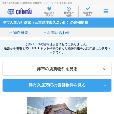
津市久居万町借家（三重県津市）の賃貸マンション･アパート･部屋探し情報
お部屋を探す
気になる
最近見た
保存中の
リスト
物件
条件
沿線・駅から
津市久居万町借家（三重県津市久居万町）の建物情報
住所から
物件概要
お問い合わせ
家賃相場から
通勤通学時間から
このページの情報は広告情報ではありません。
過去から現在までCHINTAIネット掲載のあった物件情報を元に作成した参考ペ
ージです。
物件特集から
不動産会社から
津市の賃貸物件を見る
＞
TOP
津市久居万町の賃貸物件を見る
＞