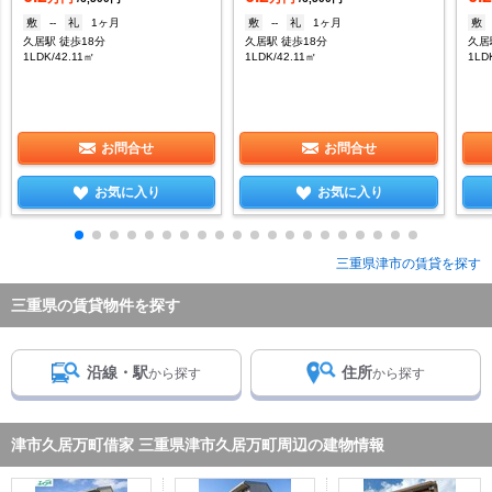
敷
--
礼
1ヶ月
敷
--
礼
1ヶ月
敷
久居駅 徒歩18分
久居駅 徒歩18分
久居
1LDK/42.11㎡
1LDK/42.11㎡
1LD
お問合せ
お問合せ
お気に入り
お気に入り
三重県津市の賃貸を探す
三重県の賃貸物件を探す
沿線・駅
住所
から探す
から探す
津市久居万町借家 三重県津市久居万町周辺の建物情報