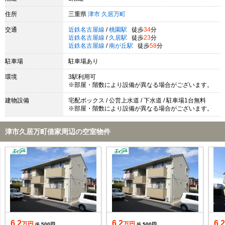
住所
三重県
津市
久居万町
交通
近鉄名古屋線
/
桃園駅
徒歩
34
分
近鉄名古屋線
/
久居駅
徒歩
23
分
近鉄名古屋線
/
南が丘駅
徒歩
58
分
駐車場
駐車場あり
環境
3駅利用可
※部屋・階数により設備が異なる場合がございます。
建物設備
宅配ボックス / 公営上水道 / 下水道 / 駐車場1台無料
※部屋・階数により設備が異なる場合がございます。
津市久居万町借家周辺の空室物件
6.2
6.2
6.
万円
万円
/6,500円
/6,500円