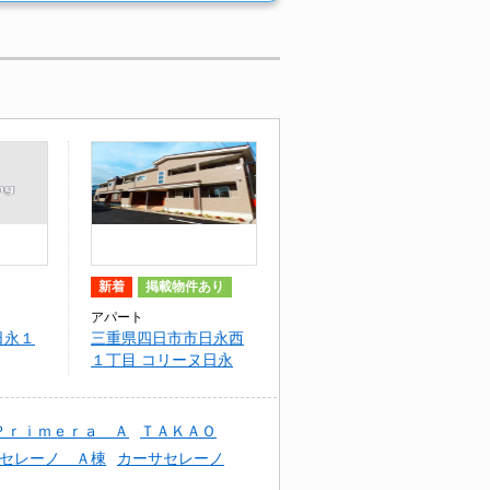
新着
掲載物件あり
アパート
日永１
三重県四日市市日永西
１丁目 コリーヌ日永
西 B
Ｐｒｉｍｅｒａ Ａ
ＴＡＫＡＯ
セレーノ Ａ棟
カーサセレーノ