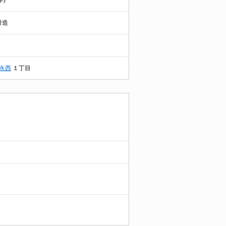
年)
骨造
永西
１丁目