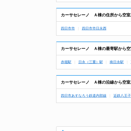
カーサセレーノ Ａ棟の住所から空室
四日市市
四日市市日永西
カーサセレーノ Ａ棟の最寄駅から空
赤堀駅
日永（三重）駅
南日永駅
カーサセレーノ Ａ棟の沿線から空室
四日市あすなろう鉄道内部線
近鉄八王子