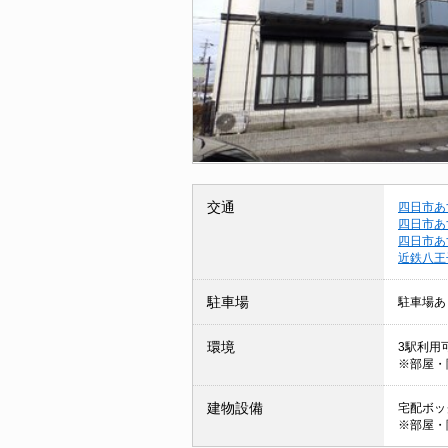
交通
四日市あ
四日市あ
四日市あ
近鉄八王
駐車場
駐車場あ
環境
3駅利用
※部屋・
建物設備
宅配ボック
※部屋・