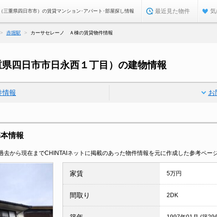
最近見た物件
気
（三重県四日市市）の賃貸マンション･アパート･部屋探し情報
赤堀駅
カーサセレーノ Ａ棟の賃貸物件情報
重県四日市市日永西１丁目）の建物情報
件情報
お
基本情報
去から現在までCHINTAIネットに掲載のあった物件情報を元に作成した参考ペー
家賃
5万円
間取り
2DK