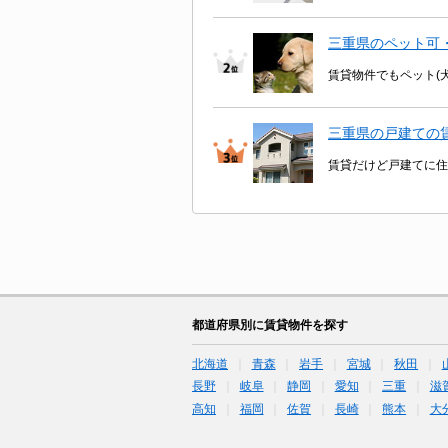
三重県のペット可
賃貸物件でもペット(
三重県の戸建ての
賃貸だけど戸建てに住
都道府県別に賃貸物件を探す
北海道
青森
岩手
宮城
秋田
長野
岐阜
静岡
愛知
三重
滋
高知
福岡
佐賀
長崎
熊本
大