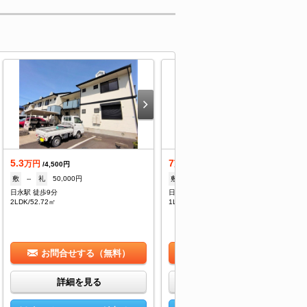
5.3
7
万円
万円
/4,500円
/4,600円
敷
--
礼
50,000円
敷
--
礼
1ヶ月
日永駅 徒歩9分
日永駅 徒歩10分
2LDK/52.72㎡
1LDK/51.09㎡
お問合せする（無料）
お問合せする（無料）
詳細を見る
詳細を見る