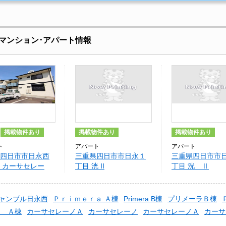
マンション･アパート情報
掲載物件あり
掲載物件あり
掲載物件あり
ト
アパート
アパート
四日市市日永西
三重県四日市市日永１
三重県四日市市
 カーサセレー
丁目 洸 II
丁目 洸 Ⅱ
棟
ャンブル日永西
Ｐｒｉｍｅｒａ Ａ棟
Primera B棟
プリメーラＢ棟
ノ Ａ棟
カーサセレーノＡ
カーサセレーノ
カーサセレーノＡ
カーサ