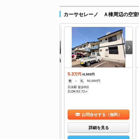
カーサセレーノ Ａ棟周辺の空室
5.3
築
万円
/4,500円
0.5
敷
--
礼
50,000円
万円
/7,500円
日永駅 徒歩9分
--
礼
2ヶ月
2LDK/52.72㎡
永駅 徒歩9分
DK/65.22㎡
お問合せする（無料）
お問合せする（無料）
詳細を見る
詳細を見る