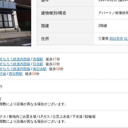
築年
1997年01月 (築29
建物種別/構造
アパート／軽量鉄
階建
2階建
住所
三重県
四日市市
日
すなろう鉄道内部線
/
赤堀駅
徒歩
17
分
すなろう鉄道内部線
/
日永駅
徒歩
10
分
すなろう鉄道内部線
/
南日永駅
徒歩
18
分
子線
/
西日野駅
徒歩
18
分
り
可
階数により設備が異なる場合がございます。
ス / 敷地内ごみ置き場 / LPガス / 公営上水道 / 下水道 / 駐輪場
階数により設備が異なる場合がございます。