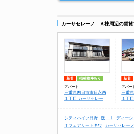
カーサセレーノ Ａ棟周辺の賃貸
新着
掲載物件あり
新着
アパート
アパー
三重県四日市市日永西
三重県
１丁目 カーサセレー
１丁目
ノ Ａ棟
ノ Ｂ
シティハイツ日野
洸 Ⅰ
ディーシ
Ｔフェアリートキワ
カーサセレー