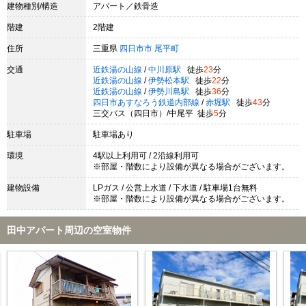
建物種別/構造
アパート／鉄骨造
階建
2階建
住所
三重県
四日市市
尾平町
交通
近鉄湯の山線
/
中川原駅
徒歩
23
分
近鉄湯の山線
/
伊勢松本駅
徒歩
22
分
近鉄湯の山線
/
伊勢川島駅
徒歩
36
分
四日市あすなろう鉄道内部線
/
赤堀駅
徒歩
43
分
三交バス（四日市）/中尾平 徒歩
5
分
駐車場
駐車場あり
環境
4駅以上利用可 / 2沿線利用可
※部屋・階数により設備が異なる場合がございます。
建物設備
LPガス / 公営上水道 / 下水道 / 駐車場1台無料
※部屋・階数により設備が異なる場合がございます。
田中アパート周辺の空室物件