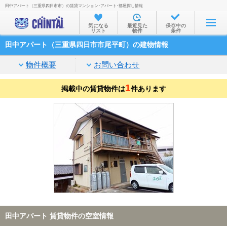
田中アパート（三重県四日市市）の賃貸マンション･アパート･部屋探し情報
お部屋を探す
気になる
最近見た
保存中の
リスト
物件
条件
沿線・駅から
田中アパート（三重県四日市市尾平町）の建物情報
住所から
物件概要
お問い合わせ
家賃相場から
1
掲載中の賃貸物件は
通勤通学時間から
件あります
物件特集から
不動産会社から
TOP
田中アパート 賃貸物件の空室情報