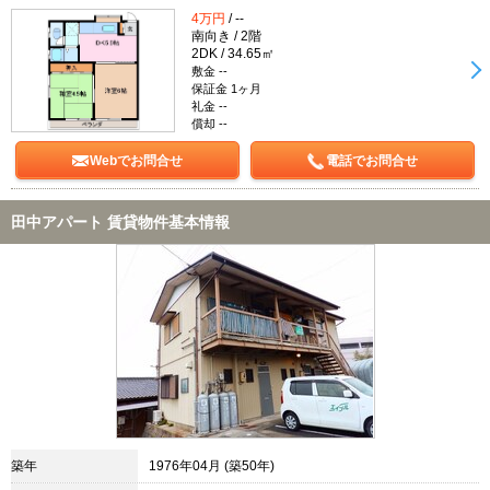
4万円
/ --
南向き / 2階
2DK / 34.65㎡
敷金 --
保証金 1ヶ月
礼金 --
償却 --
Webでお問合せ
電話でお問合せ
田中アパート 賃貸物件基本情報
築年
1976年04月 (築50年)