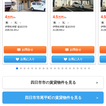
4
4.5
4.
万円
万円
/--
/--
敷
--
礼
--
敷
--
礼
--
敷
伊勢松本駅 徒歩22分
伊勢松本駅 徒歩20分
伊勢
2DK/34.65㎡
2LDK/66㎡
2LD
お問合せ
お問合せ
お気に入り
お気に入り
四日市市の賃貸物件を見る
＞
四日市市尾平町の賃貸物件を見る
＞