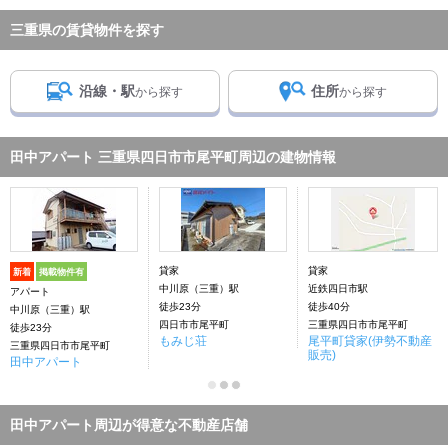
三重県の賃貸物件を探す
沿線・駅
住所
から探す
から探す
田中アパート 三重県四日市市尾平町周辺の建物情報
貸家
貸家
新着
掲載物件有
中川原（三重）駅
近鉄四日市駅
アパート
徒歩23分
徒歩40分
中川原（三重）駅
四日市市尾平町
三重県四日市市尾平町
徒歩23分
もみじ荘
尾平町貸家(伊勢不動産
三重県四日市市尾平町
販売)
田中アパート
田中アパート周辺が得意な不動産店舗