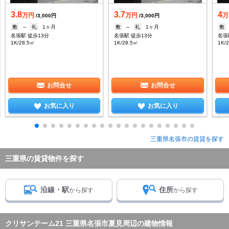
3.8
3.7
4
万円
万円
万
/3,000円
/3,000円
敷
--
礼
1ヶ月
敷
--
礼
1ヶ月
敷
名張駅 徒歩13分
名張駅 徒歩13分
名張
1K/28.5㎡
1K/28.5㎡
1K/
お問合せ
お問合せ
お気に入り
お気に入り
三重県名張市の賃貸を探す
三重県の賃貸物件を探す
沿線・駅
住所
から探す
から探す
クリサンテーム21 三重県名張市夏見周辺の建物情報