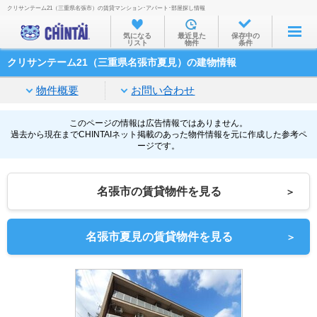
クリサンテーム21（三重県名張市）の賃貸マンション･アパート･部屋探し情報
お部屋を探す
気になる
最近見た
保存中の
リスト
物件
条件
沿線・駅から
クリサンテーム21（三重県名張市夏見）の建物情報
住所から
物件概要
お問い合わせ
家賃相場から
通勤通学時間から
このページの情報は広告情報ではありません。
過去から現在までCHINTAIネット掲載のあった物件情報を元に作成した参考ペ
ージです。
物件特集から
不動産会社から
名張市の賃貸物件を見る
＞
TOP
名張市夏見の賃貸物件を見る
＞