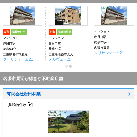
マンション
新着
掲載物件有
新着
掲載物件有
赤目口駅
マンション
マンション
徒歩53分
赤目口駅
赤目口駅
名張市夏見
徒歩53分
徒歩52分
クリサンテーム21
三重県名張市夏見
三重県名張市夏見
クリサンテーム21
メルヴェーユ
名張市周辺が得意な不動産店舗
有限会社岩田林業
5
掲載物件数:
件