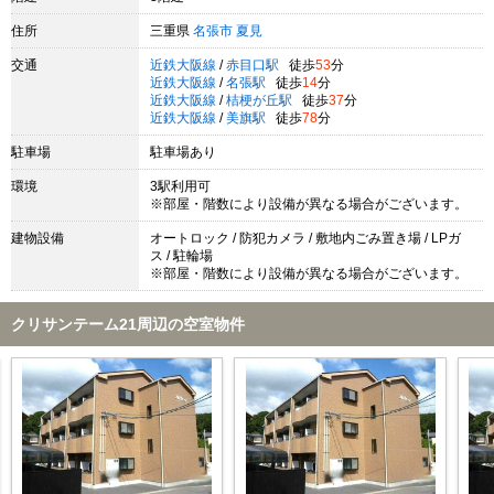
住所
三重県
名張市
夏見
交通
近鉄大阪線
/
赤目口駅
徒歩
53
分
近鉄大阪線
/
名張駅
徒歩
14
分
近鉄大阪線
/
桔梗が丘駅
徒歩
37
分
近鉄大阪線
/
美旗駅
徒歩
78
分
駐車場
駐車場あり
環境
3駅利用可
※部屋・階数により設備が異なる場合がございます。
建物設備
オートロック / 防犯カメラ / 敷地内ごみ置き場 / LPガ
ス / 駐輪場
※部屋・階数により設備が異なる場合がございます。
クリサンテーム21周辺の空室物件