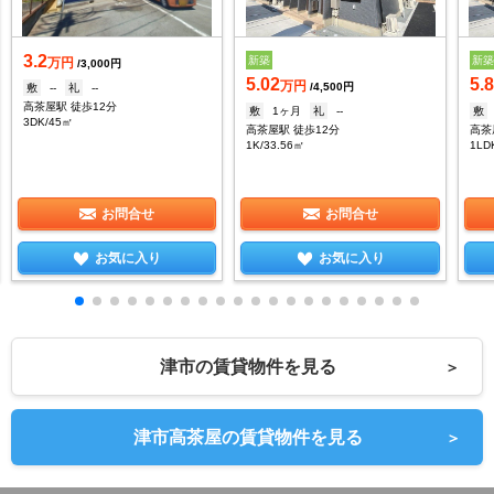
3.2
新築
新
万円
/3,000円
5.02
5.
万円
/4,500円
敷
--
礼
--
高茶屋駅 徒歩12分
敷
1ヶ月
礼
--
敷
3DK/45㎡
高茶屋駅 徒歩12分
高茶
1K/33.56㎡
1LD
お問合せ
お問合せ
お気に入り
お気に入り
津市の賃貸物件を見る
＞
津市高茶屋の賃貸物件を見る
＞