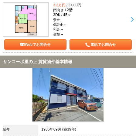
3.2万円
/ 3,000円
南向き / 2階
3DK / 45㎡
敷金 --
保証金 --
礼金 --
償却 --
Webでお問合せ
電話でお問合せ
サンコーポ里の上 賃貸物件基本情報
築年
1986年09月 (築39年)