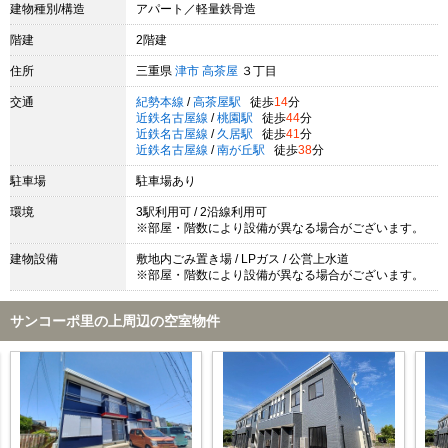
建物種別/構造
アパート／軽量鉄骨造
階建
2階建
住所
三重県
津市
高茶屋
３丁目
交通
紀勢本線
/
高茶屋駅
徒歩
14
分
近鉄名古屋線
/
桃園駅
徒歩
44
分
近鉄名古屋線
/
久居駅
徒歩
41
分
近鉄名古屋線
/
南が丘駅
徒歩
38
分
駐車場
駐車場あり
環境
3駅利用可 / 2沿線利用可
※部屋・階数により設備が異なる場合がございます。
建物設備
敷地内ごみ置き場 / LPガス / 公営上水道
※部屋・階数により設備が異なる場合がございます。
サンコーポ里の上周辺の空室物件