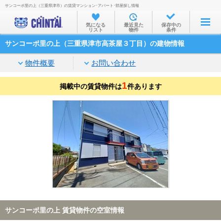
サンコーポ里の上（三重県津市）の賃貸マンション･アパート･部屋探し情報
お部屋を探す
気になる
最近見た
保存中の
リスト
物件
条件
沿線・駅から
サンコーポ里の上（三重県津市高茶屋３丁目）の建物情報
住所から
物件概要
お問い合わせ
家賃相場から
1
掲載中の賃貸物件は
通勤通学時間から
件あります
物件特集から
不動産会社から
TOP
サンコーポ里の上 賃貸物件の空室情報