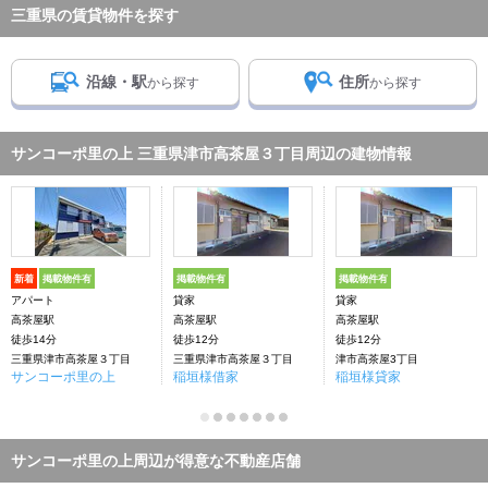
三重県の賃貸物件を探す
沿線・駅
住所
から探す
から探す
サンコーポ里の上 三重県津市高茶屋３丁目周辺の建物情報
新着
掲載物件有
掲載物件有
掲載物件有
アパート
貸家
貸家
高茶屋駅
高茶屋駅
高茶屋駅
徒歩14分
徒歩12分
徒歩12分
三重県津市高茶屋３丁目
三重県津市高茶屋３丁目
津市高茶屋3丁目
サンコーポ里の上
稲垣様借家
稲垣様貸家
サンコーポ里の上周辺が得意な不動産店舗