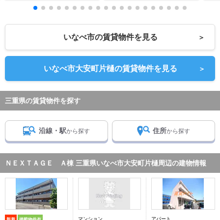
いなべ市の賃貸物件を見る
＞
いなべ市大安町片樋の賃貸物件を見る
＞
三重県の賃貸物件を探す
沿線・駅
住所
から探す
から探す
ＮＥＸＴＡＧＥ Ａ棟 三重県いなべ市大安町片樋周辺の建物情報
マンション
アパート
新着
掲載物件有