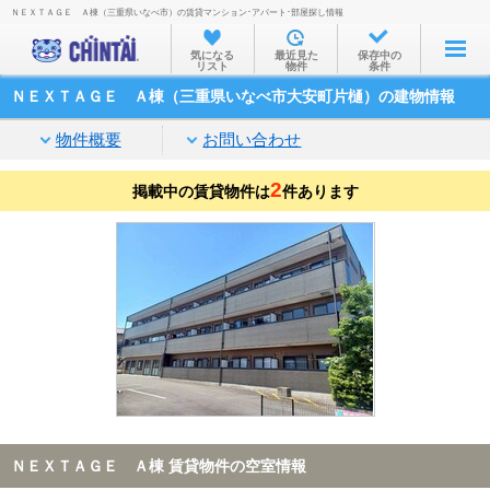
ＮＥＸＴＡＧＥ Ａ棟（三重県いなべ市）の賃貸マンション･アパート･部屋探し情報
お部屋を探す
気になる
最近見た
保存中の
リスト
物件
条件
沿線・駅から
ＮＥＸＴＡＧＥ Ａ棟（三重県いなべ市大安町片樋）の建物情報
住所から
物件概要
お問い合わせ
家賃相場から
2
掲載中の賃貸物件は
通勤通学時間から
件あります
物件特集から
不動産会社から
TOP
ＮＥＸＴＡＧＥ Ａ棟 賃貸物件の空室情報