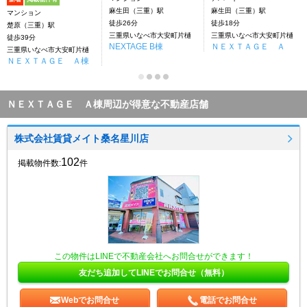
麻生田（三重）駅
麻生田（三重）駅
マンション
徒歩26分
徒歩18分
楚原（三重）駅
三重県いなべ市大安町片樋
三重県いなべ市大安町片樋
徒歩39分
NEXTAGE B棟
ＮＥＸＴＡＧＥ Ａ
三重県いなべ市大安町片樋
ＮＥＸＴＡＧＥ Ａ棟
ＮＥＸＴＡＧＥ Ａ棟周辺が得意な不動産店舗
株式会社賃貸メイト桑名星川店
102
掲載物件数:
件
この物件はLINEで不動産会社へお問合せができます！
友だち追加してLINEでお問合せ（無料）
Webでお問合せ
電話でお問合せ