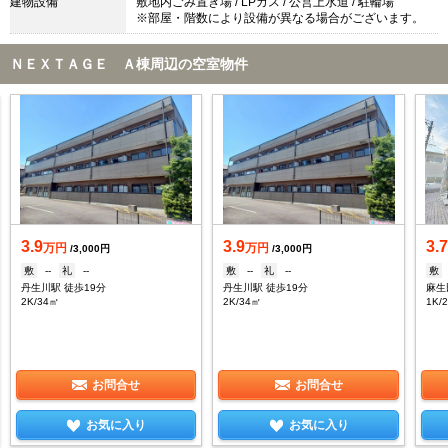
建物設備
敷地内ごみ置き場 / LPガス / 公営上水道 / 駐輪場
※部屋・階数により設備が異なる場合がございます。
ＮＥＸＴＡＧＥ Ａ棟周辺の空室物件
3.9
3.9
3.
万円
万円
/3,000円
/3,000円
敷
--
礼
--
敷
--
礼
--
敷
丹生川駅 徒歩19分
丹生川駅 徒歩19分
麻生
2K/34㎡
2K/34㎡
1K/
お問合せ
お問合せ
お気に入り
お気に入り