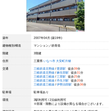
築年
2007年04月 (築19年)
建物種別/構造
マンション／鉄骨造
階建
3階建
住所
三重県
いなべ市
大安町片樋
交通
三岐鉄道北勢線
/
楚原駅
徒歩
39
分
三岐鉄道北勢線
/
麻生田駅
徒歩
31
分
三岐鉄道三岐線
/
三里駅
徒歩
25
分
三岐鉄道三岐線
/
丹生川駅
徒歩
20
分
三岐鉄道三岐線
/
伊勢治田駅
徒歩
36
分
駐車場
駐車場あり
環境
3駅利用可 / 2沿線利用可
※部屋・階数により設備が異なる場合がございます。