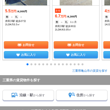
5.5
4
新着
万円
万
/4,000円
6.7
万円
/4,300円
敷
--
礼
--
敷
井田川駅 徒歩27分
井田
敷
--
礼
1ヶ月
2LDK/53.5㎡
1K/
井田川駅 徒歩30分
2LDK/63.05㎡
お問合せ
お問合せ
お気に入り
お気に入り
三重県亀山市の賃貸を探す
三重県の賃貸物件を探す
沿線・駅
住所
から探す
から探す