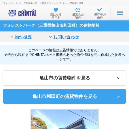
フォレストパーク（三重県亀山市）の賃貸マンション･アパート･部屋探し情報
お部屋を探す
気になる
最近見た
保存中の
リスト
物件
条件
沿線・駅から
フォレストパーク（三重県亀山市和田町）の建物情報
住所から
物件概要
お問い合わせ
家賃相場から
通勤通学時間から
このページの情報は広告情報ではありません。
過去から現在までCHINTAIネット掲載のあった物件情報を元に作成した参考ペ
ージです。
物件特集から
不動産会社から
亀山市の賃貸物件を見る
＞
TOP
亀山市和田町の賃貸物件を見る
＞