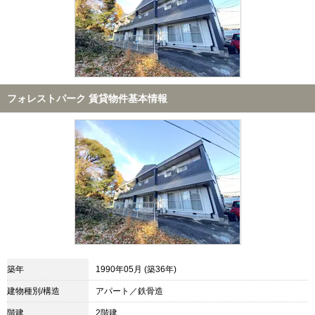
フォレストパーク 賃貸物件基本情報
築年
1990年05月 (築36年)
建物種別/構造
アパート／鉄骨造
階建
2階建