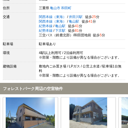
住所
三重県
亀山市
和田町
交通
関西本線（東海）
/
井田川駅
徒歩
25
分
関西本線（東海）
/
亀山駅
徒歩
41
分
紀勢本線
/
亀山駅
徒歩
41
分
紀勢本線
/
下庄駅
徒歩
81
分
三交バス（鈴鹿北部）/和田団地前 徒歩
5
分
駐車場
駐車場あり
環境
4駅以上利用可 / 2沿線利用可
※部屋・階数により設備が異なる場合がございます。
建物設備
敷地内ごみ置き場 / LPガス / 公営上水道 / 駐車場1台無
料
※部屋・階数により設備が異なる場合がございます。
フォレストパーク周辺の空室物件