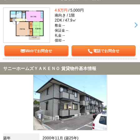
4.6万円
/ 5,000円
南向き / 1階
2DK / 47.9㎡
敷金 --
保証金 --
礼金 --
償却 --
Webでお問合せ
電話でお問合せ
サニーホームズＹＡＫＥＮＯ 賃貸物件基本情報
築年
2000年11月 (築25年)