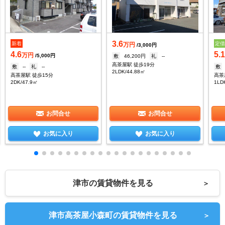
3.6
新着
定
万円
/3,000円
4.6
5.
万円
/5,000円
敷
46,200円
礼
--
高茶屋駅 徒歩19分
敷
--
礼
--
敷
2LDK/44.88㎡
高茶屋駅 徒歩15分
高茶
2DK/47.9㎡
1LD
お問合せ
お問合せ
お気に入り
お気に入り
津市の賃貸物件を見る
＞
津市高茶屋小森町の賃貸物件を見る
＞