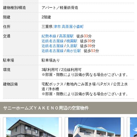
建物種別/構造
アパート／軽量鉄骨造
階建
2階建
住所
三重県
津市
高茶屋小森町
交通
紀勢本線
/
高茶屋駅
徒歩
33
分
近鉄名古屋線
/
桃園駅
徒歩
39
分
近鉄名古屋線
/
久居駅
徒歩
39
分
近鉄名古屋線
/
南が丘駅
徒歩
53
分
駐車場
駐車場あり
環境
3駅利用可 / 2沿線利用可
※部屋・階数により設備が異なる場合がございます。
建物設備
宅配ボックス / 敷地内ごみ置き場 / LPガス / 公営上水
道 / 浄水槽
※部屋・階数により設備が異なる場合がございます。
サニーホームズＹＡＫＥＮＯ周辺の空室物件