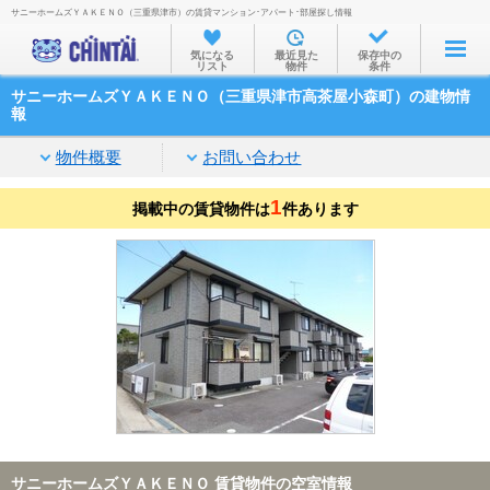
サニーホームズＹＡＫＥＮＯ（三重県津市）の賃貸マンション･アパート･部屋探し情報
お部屋を探す
気になる
最近見た
保存中の
リスト
物件
条件
沿線・駅から
サニーホームズＹＡＫＥＮＯ（三重県津市高茶屋小森町）の建物情
住所から
報
家賃相場から
物件概要
お問い合わせ
通勤通学時間から
1
掲載中の賃貸物件は
件あります
物件特集から
不動産会社から
TOP
サニーホームズＹＡＫＥＮＯ 賃貸物件の空室情報