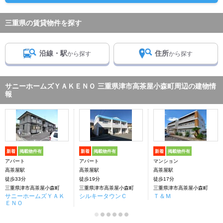
三重県の賃貸物件を探す
沿線・駅
住所
から探す
から探す
サニーホームズＹＡＫＥＮＯ 三重県津市高茶屋小森町周辺の建物情
報
新着
掲載物件有
新着
掲載物件有
新着
掲載物件有
アパート
アパート
マンション
高茶屋駅
高茶屋駅
高茶屋駅
徒歩33分
徒歩19分
徒歩17分
三重県津市高茶屋小森町
三重県津市高茶屋小森町
三重県津市高茶屋小森町
サニーホームズＹＡＫ
シルキータウンＣ
Ｔ＆Ｍ
ＥＮＯ