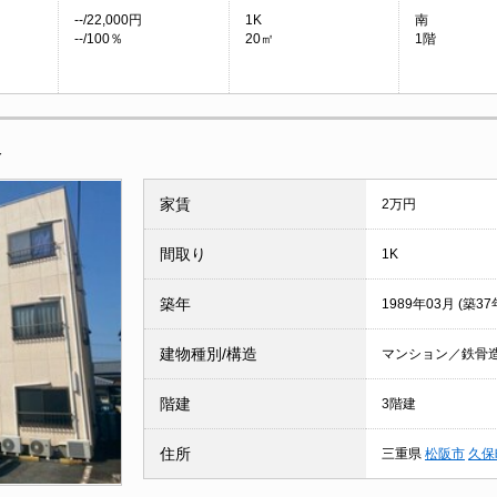
--/22,000円
1K
南
--/100％
20㎡
1階
報
家賃
2万円
間取り
1K
築年
1989年03月 (築37
建物種別/構造
マンション／鉄骨
階建
3階建
住所
三重県
松阪市
久保