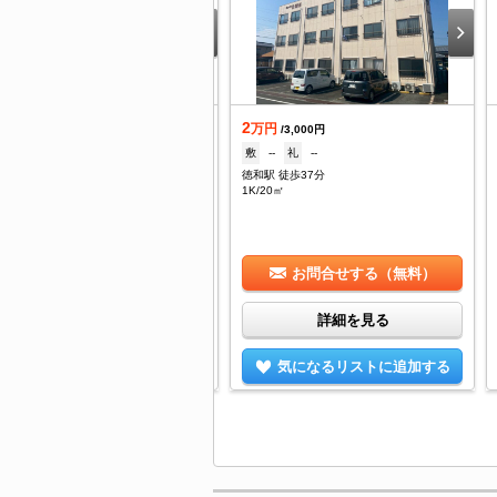
.55
2
万円
万円
/3,500円
/3,000円
--
礼
1ヶ月
敷
--
礼
--
松阪駅 バス16分 三重交通バス・梅村学園口下車：停歩13分
徳和駅 徒歩37分
/32.9㎡
1K/20㎡
お問合せする（無料）
お問合せする（無料）
詳細を見る
詳細を見る
気になるリストに追加する
気になるリストに追加する