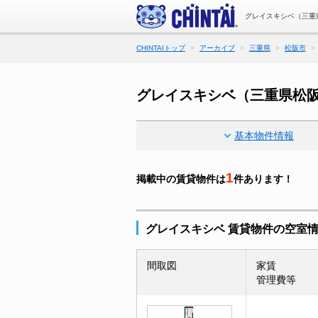
グレイスキシベ（三重
CHINTAIトップ
アーカイブ
三重県
松阪市
グレイスキシベ（三重県松
基本物件情報
1
掲載中の賃貸物件は
件あります！
グレイスキシベ 賃貸物件の空室
間取図
家賃
管理費等