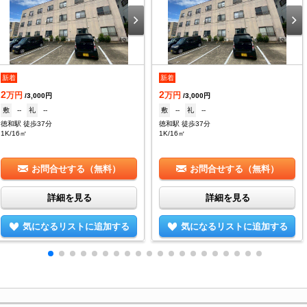
新着
新着
2
2
万円
万円
/3,000円
/3,000円
敷
--
礼
--
敷
--
礼
--
徳和駅 徒歩37分
徳和駅 徒歩37分
1K/16㎡
1K/16㎡
お問合せする（無料）
お問合せする（無料）
詳細を見る
詳細を見る
気になるリストに追加する
気になるリストに追加する