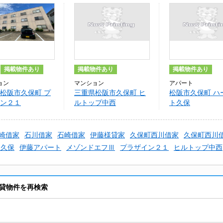
掲載物件あり
掲載物件あり
掲載物件あり
ョン
マンション
アパート
松阪市久保町 プ
三重県松阪市久保町 ヒ
松阪市久保町 ハ
ン２１
ルトップ中西
ト久保
崎借家
石川借家
石崎借家
伊藤様貸家
久保町西川借家
久保町西川
ツ久保
伊藤アパート
メゾンドエフⅢ
プラザイン２１
ヒルトップ中西
貸物件を再検索