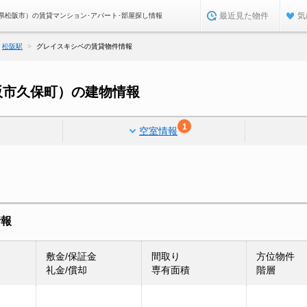
最近見た物件
気
県松阪市）の賃貸マンション･アパート･部屋探し情報
松阪駅
グレイスキシベの賃貸物件情報
阪市久保町）の建物情報
1
空室情報
情報
敷金/保証金
間取り
方位物件
礼金/償却
専有面積
階層