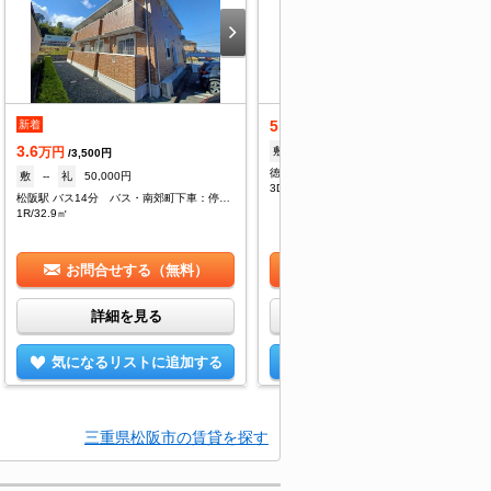
5.5
新着
万円
/--
3.6
敷
--
礼
--
万円
/3,500円
徳和駅 徒歩34分
敷
--
礼
50,000円
3DK/51.79㎡
松阪駅 バス14分 バス・南郊町下車：停歩10分
1R/32.9㎡
お問合せする（無料）
お問合せする（無料）
詳細を見る
詳細を見る
気になるリストに追加する
気になるリストに追加する
三重県松阪市の賃貸を探す