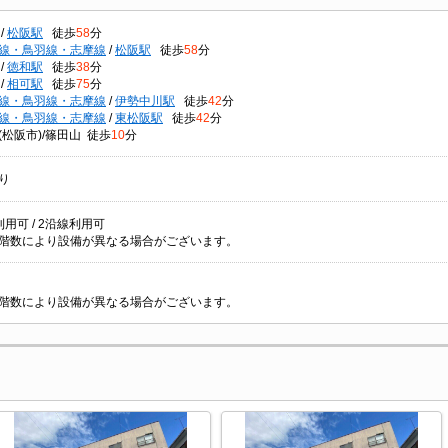
/
松阪駅
徒歩
58
分
線・鳥羽線・志摩線
/
松阪駅
徒歩
58
分
/
徳和駅
徒歩
38
分
/
相可駅
徒歩
75
分
線・鳥羽線・志摩線
/
伊勢中川駅
徒歩
42
分
線・鳥羽線・志摩線
/
東松阪駅
徒歩
42
分
(松阪市)/篠田山 徒歩
10
分
り
用可 / 2沿線利用可
階数により設備が異なる場合がございます。
階数により設備が異なる場合がございます。