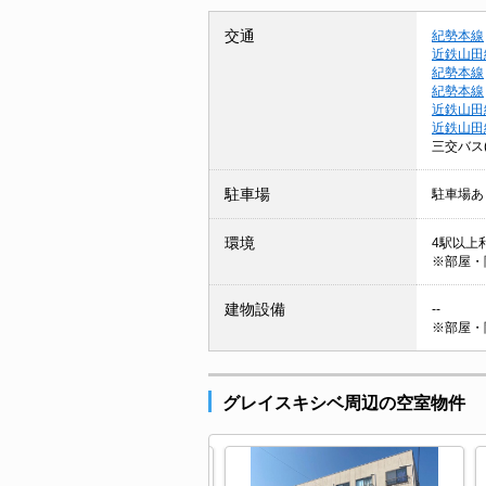
交通
紀勢本線
近鉄山田
紀勢本線
紀勢本線
近鉄山田
近鉄山田
三交バス
駐車場
駐車場あ
環境
4駅以上利
※部屋・
建物設備
--
※部屋・
グレイスキシベ周辺の空室物件