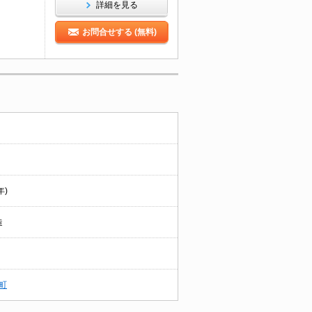
詳細を見る
お問合せする (無料)
年)
造
町