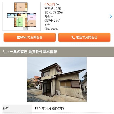
6.5万円
/ --
南向き / 1階
3DK / 77.25㎡
敷金 --
保証金 2ヶ月
礼金 --
償却 100％
Webでお問合せ
電話でお問合せ
リソー桑名森忠 賃貸物件基本情報
築年
1974年03月 (築52年)