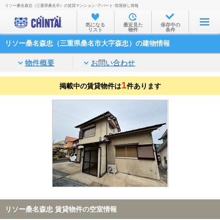
リソー桑名森忠（三重県桑名市）の賃貸マンション･アパート･部屋探し情報
お部屋を探す
気になる
最近見た
保存中の
リスト
物件
条件
沿線・駅から
リソー桑名森忠（三重県桑名市大字森忠）の建物情報
住所から
物件概要
お問い合わせ
家賃相場から
1
掲載中の賃貸物件は
通勤通学時間から
件あります
物件特集から
不動産会社から
TOP
リソー桑名森忠 賃貸物件の空室情報