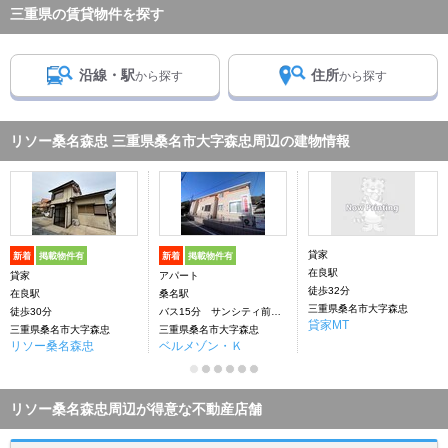
三重県の賃貸物件を探す
沿線・駅
住所
から探す
から探す
リソー桑名森忠 三重県桑名市大字森忠周辺の建物情報
貸家
新着
掲載物件有
新着
掲載物件有
在良駅
貸家
アパート
徒歩32分
在良駅
桑名駅
三重県桑名市大字森忠
徒歩30分
バス15分 サンシティ前下車：停歩10分
貸家MT
三重県桑名市大字森忠
三重県桑名市大字森忠
リソー桑名森忠
ベルメゾン・Ｋ
リソー桑名森忠周辺が得意な不動産店舗