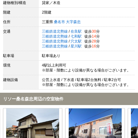
建物種別/構造
貸家／木造
階建
2階建
住所
三重県
桑名市
大字森忠
交通
三岐鉄道北勢線
/
在良駅
徒歩
30
分
三岐鉄道北勢線
/
七和駅
徒歩
14
分
三岐鉄道北勢線
/
穴太駅
徒歩
28
分
三岐鉄道北勢線
/
星川駅
徒歩
16
分
駐車場
駐車場あり
環境
4駅以上利用可
※部屋・階数により設備が異なる場合がございます。
建物設備
公営上水道 / 下水道 / 駐車場2台無料 / 駐車2台可
※部屋・階数により設備が異なる場合がございます。
リソー桑名森忠周辺の空室物件