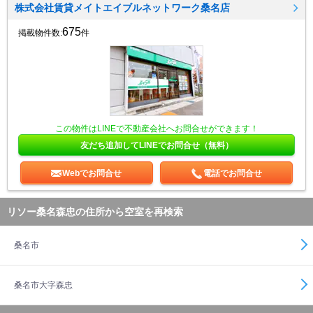
株式会社賃貸メイトエイブルネットワーク桑名店
675
掲載物件数:
件
この物件はLINEで不動産会社へお問合せができます！
友だち追加してLINEでお問合せ（無料）
Webでお問合せ
電話でお問合せ
リソー桑名森忠の住所から空室を再検索
桑名市
桑名市大字森忠