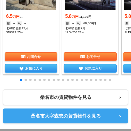
6.5
5.8
5.
万円
万円
/--
/4,100円
敷
--
礼
--
敷
--
礼
68,000円
敷
七和駅 徒歩13分
七和駅 徒歩9分
七和
3DK/77.25㎡
1LDK/50.23㎡
1LD
お問合せ
お問合せ
お気に入り
お気に入り
桑名市の賃貸物件を見る
＞
桑名市大字森忠の賃貸物件を見る
＞