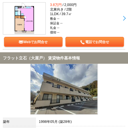
3.8万円
/ 2,000円
北東向き / 2階
1LDK / 39.7㎡
敷金 --
保証金 --
礼金 --
償却 --
Webでお問合せ
電話でお問合せ
フラット立石（大屋戸） 賃貸物件基本情報
築年
1998年05月 (築28年)