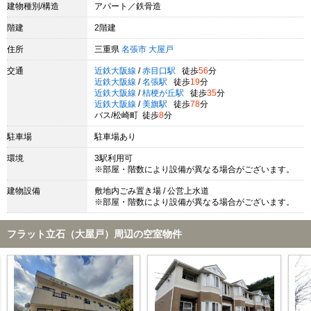
建物種別/構造
アパート／鉄骨造
階建
2階建
住所
三重県
名張市
大屋戸
交通
近鉄大阪線
/
赤目口駅
徒歩
56
分
近鉄大阪線
/
名張駅
徒歩
19
分
近鉄大阪線
/
桔梗が丘駅
徒歩
35
分
近鉄大阪線
/
美旗駅
徒歩
78
分
バス/松崎町 徒歩
8
分
駐車場
駐車場あり
環境
3駅利用可
※部屋・階数により設備が異なる場合がございます。
建物設備
敷地内ごみ置き場 / 公営上水道
※部屋・階数により設備が異なる場合がございます。
フラット立石（大屋戸）周辺の空室物件