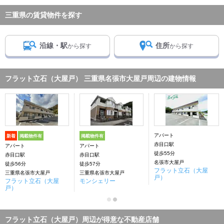
三重県の賃貸物件を探す
沿線・駅
住所
から探す
から探す
フラット立石（大屋戸） 三重県名張市大屋戸周辺の建物情報
アパート
新着
掲載物件有
掲載物件有
赤目口駅
アパート
アパート
徒歩55分
赤目口駅
赤目口駅
名張市大屋戸
徒歩56分
徒歩57分
フラット立石（大屋
三重県名張市大屋戸
三重県名張市大屋戸
戸）
フラット立石（大屋
モンシェリー
戸）
フラット立石（大屋戸）周辺が得意な不動産店舗