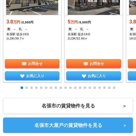
3.8
5
3.
万円
万円
/2,000円
/3,000円
敷
--
礼
--
敷
--
礼
--
敷
名張駅 徒歩19分
名張駅 徒歩19分
名張
1LDK/39.7㎡
2LDK/52.94㎡
1K/
お問合せ
お問合せ
お気に入り
お気に入り
名張市の賃貸物件を見る
＞
名張市大屋戸の賃貸物件を見る
＞