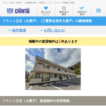
フラット立石（大屋戸）（三重県名張市）の賃貸マンション･アパート･部屋探し情報
お部屋を探す
気になる
最近見た
保存中の
リスト
物件
条件
沿線・駅から
フラット立石（大屋戸）（三重県名張市大屋戸）の建物情報
住所から
物件概要
お問い合わせ
家賃相場から
1
掲載中の賃貸物件は
通勤通学時間から
件あります
物件特集から
不動産会社から
TOP
フラット立石（大屋戸） 賃貸物件の空室情報