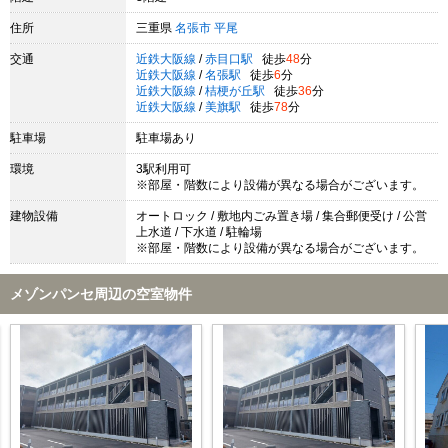
住所
三重県
名張市
平尾
交通
近鉄大阪線
/
赤目口駅
徒歩
48
分
近鉄大阪線
/
名張駅
徒歩
6
分
近鉄大阪線
/
桔梗が丘駅
徒歩
36
分
近鉄大阪線
/
美旗駅
徒歩
78
分
駐車場
駐車場あり
環境
3駅利用可
※部屋・階数により設備が異なる場合がございます。
建物設備
オートロック / 敷地内ごみ置き場 / 集合郵便受け / 公営
上水道 / 下水道 / 駐輪場
※部屋・階数により設備が異なる場合がございます。
メゾンパンセ周辺の空室物件