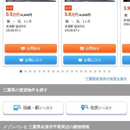
3.
新着
新着
5.5
5.6
万円
万円
/4,600円
/4,600円
敷
名張
敷
--
礼
1ヶ月
敷
--
礼
1ヶ月
2DK
名張駅 徒歩5分
名張駅 徒歩5分
1K/28.87㎡
1K/28.87㎡
お問合せ
お問合せ
お気に入り
お気に入り
三重県名張市の賃貸を探す
三重県の賃貸物件を探す
沿線・駅
住所
から探す
から探す
メゾンパンセ 三重県名張市平尾周辺の建物情報