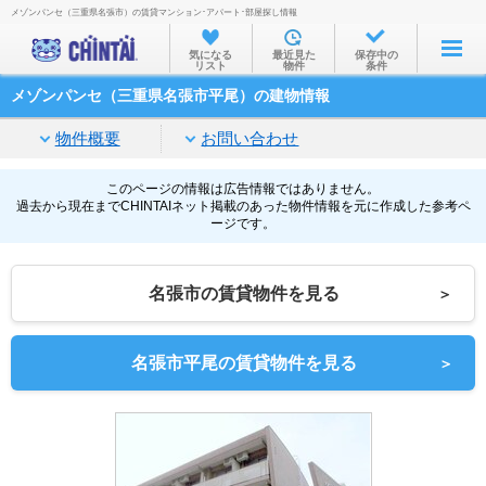
メゾンパンセ（三重県名張市）の賃貸マンション･アパート･部屋探し情報
お部屋を探す
気になる
最近見た
保存中の
リスト
物件
条件
沿線・駅から
メゾンパンセ（三重県名張市平尾）の建物情報
住所から
物件概要
お問い合わせ
家賃相場から
通勤通学時間から
このページの情報は広告情報ではありません。
過去から現在までCHINTAIネット掲載のあった物件情報を元に作成した参考ペ
ージです。
物件特集から
不動産会社から
名張市の賃貸物件を見る
＞
TOP
名張市平尾の賃貸物件を見る
＞