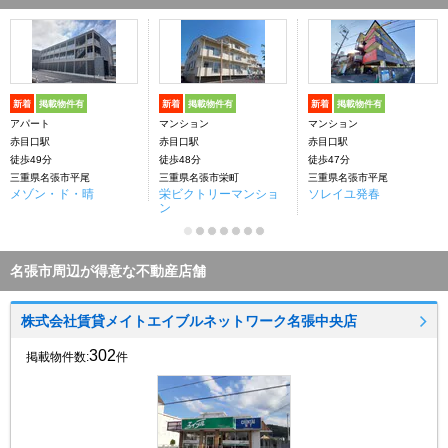
新着
掲載物件有
新着
掲載物件有
新着
掲載物件有
アパート
マンション
マンション
赤目口駅
赤目口駅
赤目口駅
徒歩49分
徒歩48分
徒歩47分
三重県名張市平尾
三重県名張市栄町
三重県名張市平尾
メゾン・ド・晴
栄ビクトリーマンショ
ソレイユ発春
ン
名張市周辺が得意な不動産店舗
株式会社賃貸メイトエイブルネットワーク名張中央店
302
掲載物件数:
件