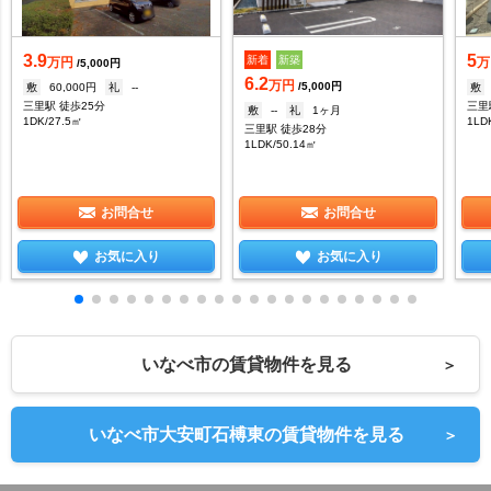
3.9
5
新着
新築
万円
万
/5,000円
6.2
万円
/5,000円
敷
60,000円
礼
--
敷
三里駅 徒歩25分
三里
敷
--
礼
1ヶ月
1DK/27.5㎡
1LD
三里駅 徒歩28分
1LDK/50.14㎡
お問合せ
お問合せ
お気に入り
お気に入り
いなべ市の賃貸物件を見る
＞
いなべ市大安町石榑東の賃貸物件を見る
＞