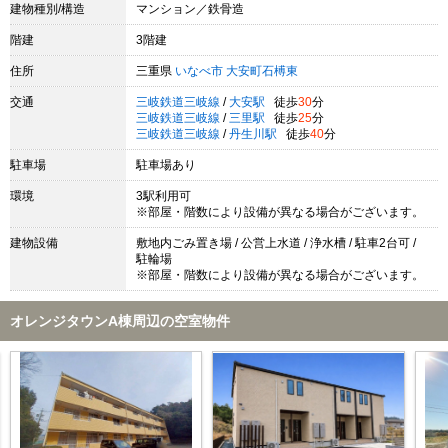
建物種別/構造
マンション／鉄骨造
階建
3階建
住所
三重県
いなべ市
大安町石榑東
交通
三岐鉄道三岐線
/
大安駅
徒歩
30
分
三岐鉄道三岐線
/
三里駅
徒歩
25
分
三岐鉄道三岐線
/
丹生川駅
徒歩
40
分
駐車場
駐車場あり
環境
3駅利用可
※部屋・階数により設備が異なる場合がございます。
建物設備
敷地内ごみ置き場 / 公営上水道 / 浄水槽 / 駐車2台可 /
駐輪場
※部屋・階数により設備が異なる場合がございます。
オレンジタウンA棟周辺の空室物件