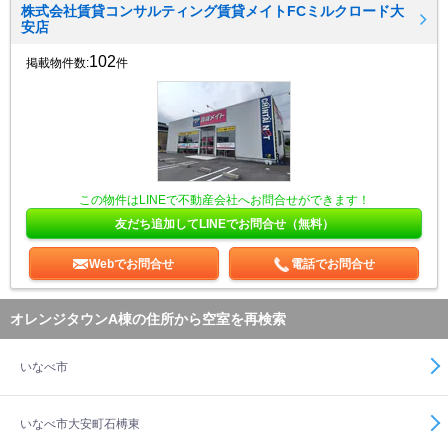
株式会社賃貸コンサルティング賃貸メイトFCミルクロード大
安店
102
掲載物件数:
件
この物件はLINEで不動産会社へお問合せができます！
友だち追加してLINEでお問合せ（無料）
Webでお問合せ
電話でお問合せ
オレンジタウンA棟の住所から空室を再検索
いなべ市
いなべ市大安町石榑東