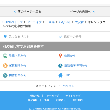
前のページへ戻る
ページの先頭へ
CHINTAIトップ
アーカイブ
三重県
いなべ市
大安駅
オレンジタウ
ンA棟の賃貸物件情報
気になるリスト
保存中の条件
別の探し方でお部屋を探す
沿線・駅から
住所から
家賃相場から
通勤通学時間から
物件特集から
TOP
スマートフォン
パソコン
地域一覧
アーカイブ
サイトマップ
個人情報
免責
お問合せ
会社案内
(C) CHINTAI Corporation All rights reserved.