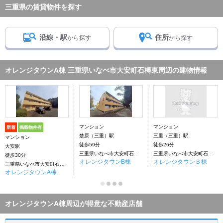
三重県の賃貸物件を探す
沿線・駅
住所
から探す
から探す
オレンジタウンA棟 三重県いなべ市大安町石榑東周辺の建物情報
マンション
マンション
新着
掲載物件有
楚原（三重）駅
三里（三重）駅
マンション
徒歩59分
徒歩26分
大安駅
三重県いなべ市大安町石榑東
三重県いなべ市大安町石榑東
徒歩30分
オレンジタウンB棟
オレンジタウンＢ棟
三重県いなべ市大安町石榑東
オレンジタウンA棟
オレンジタウンA棟周辺が得意な不動産店舗