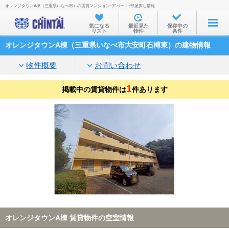
オレンジタウンA棟（三重県いなべ市）の賃貸マンション･アパート･部屋探し情報
お部屋を探す
気になる
最近見た
保存中の
リスト
物件
条件
沿線・駅から
オレンジタウンA棟（三重県いなべ市大安町石榑東）の建物情報
住所から
物件概要
お問い合わせ
家賃相場から
1
掲載中の賃貸物件は
通勤通学時間から
件あります
物件特集から
不動産会社から
TOP
オレンジタウンA棟 賃貸物件の空室情報