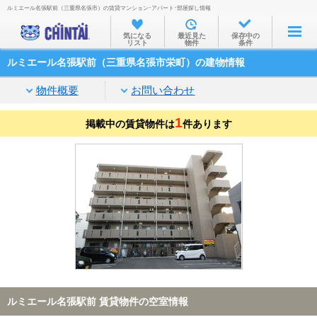
ルミエール名張駅前（三重県名張市）の賃貸マンション･アパート･部屋探し情報
お部屋を探す
気になる
最近見た
保存中の
リスト
物件
条件
沿線・駅から
ルミエール名張駅前（三重県名張市栄町）の建物情報
住所から
物件概要
お問い合わせ
家賃相場から
1
掲載中の賃貸物件は
通勤通学時間から
件あります
物件特集から
不動産会社から
TOP
ルミエール名張駅前 賃貸物件の空室情報