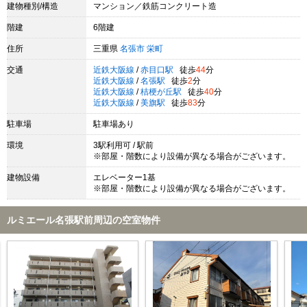
建物種別/構造
マンション／鉄筋コンクリート造
階建
6階建
住所
三重県
名張市
栄町
交通
近鉄大阪線
/
赤目口駅
徒歩
44
分
近鉄大阪線
/
名張駅
徒歩
2
分
近鉄大阪線
/
桔梗が丘駅
徒歩
40
分
近鉄大阪線
/
美旗駅
徒歩
83
分
駐車場
駐車場あり
環境
3駅利用可 / 駅前
※部屋・階数により設備が異なる場合がございます。
建物設備
エレベーター1基
※部屋・階数により設備が異なる場合がございます。
ルミエール名張駅前周辺の空室物件