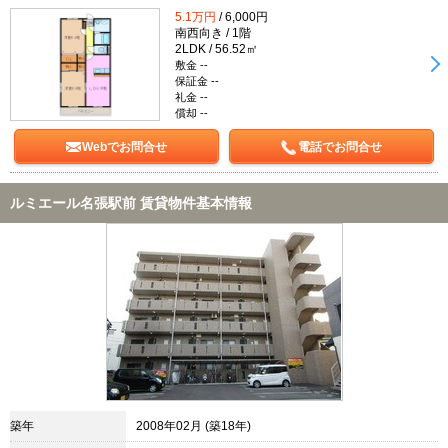
5.1万円
/ 6,000円
南西向き / 1階
2LDK / 56.52㎡
敷金 --
保証金 --
礼金 --
償却 --
Webでお問合せ
電話でお問合せ
ルミエール名張駅前 賃貸物件基本情報
築年
2008年02月 (築18年)