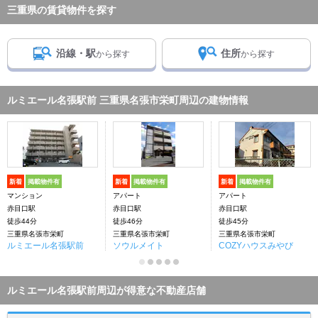
三重県の賃貸物件を探す
沿線・駅
住所
から探す
から探す
ルミエール名張駅前 三重県名張市栄町周辺の建物情報
新着
掲載物件有
新着
掲載物件有
新着
掲載物件有
マンション
アパート
アパート
赤目口駅
赤目口駅
赤目口駅
徒歩44分
徒歩46分
徒歩45分
三重県名張市栄町
三重県名張市栄町
三重県名張市栄町
ルミエール名張駅前
ソウルメイト
COZYハウスみやび
ルミエール名張駅前周辺が得意な不動産店舗