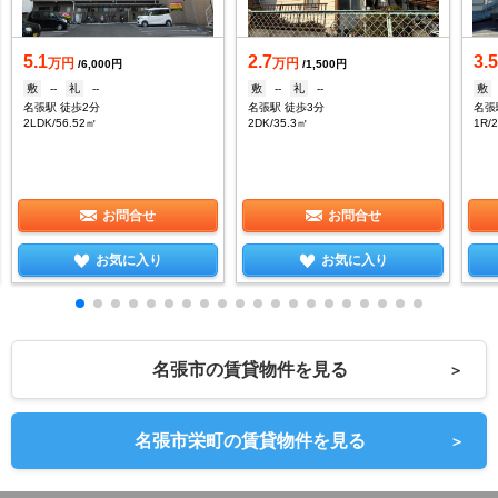
5.1
2.7
3.
万円
万円
/6,000円
/1,500円
敷
--
礼
--
敷
--
礼
--
敷
名張駅 徒歩2分
名張駅 徒歩3分
名張
2LDK/56.52㎡
2DK/35.3㎡
1R/
お問合せ
お問合せ
お気に入り
お気に入り
名張市の賃貸物件を見る
＞
名張市栄町の賃貸物件を見る
＞