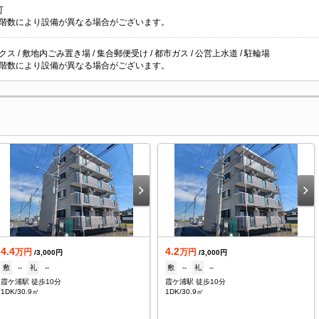
可
階数により設備が異なる場合がございます。
ス / 敷地内ごみ置き場 / 集合郵便受け / 都市ガス / 公営上水道 / 駐輪場
階数により設備が異なる場合がございます。
4.4
4.2
万円
万円
/3,000円
/3,000円
敷
--
礼
--
敷
--
礼
--
霞ケ浦駅 徒歩10分
霞ケ浦駅 徒歩10分
1DK/30.9㎡
1DK/30.9㎡