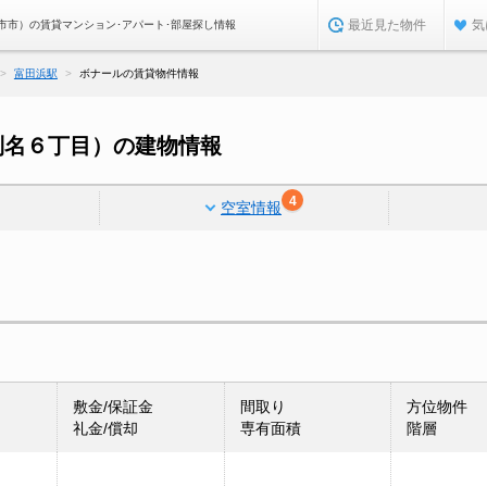
最近見た物件
気
市市）の賃貸マンション･アパート･部屋探し情報
富田浜駅
ボナールの賃貸物件情報
別名６丁目）の建物情報
4
空室情報
敷金/保証金
間取り
方位物件
礼金/償却
専有面積
階層