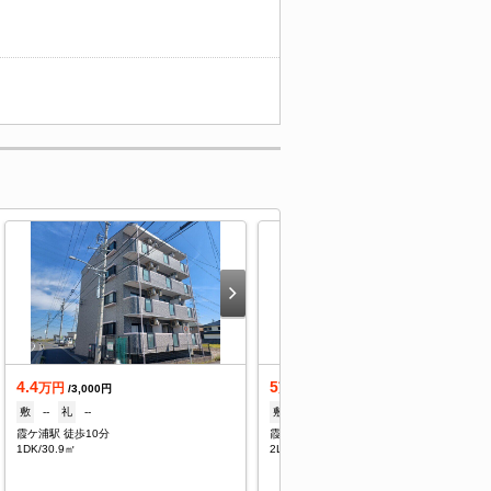
4.4
5
万円
万円
/3,000円
/2,000円
敷
--
礼
--
敷
70,000円
礼
--
霞ケ浦駅 徒歩10分
霞ケ浦駅 徒歩12分
1DK/30.9㎡
2LDK/52.17㎡