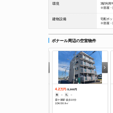
環境
3駅利用
※部屋・
建物設備
宅配ボック
※部屋・
ボナール周辺の空室物件
4.2
借
万円
/3,000円
敷
--
礼
--
万円
/3,000円
霞ケ浦駅 徒歩10分
--
礼
--
1DK/30.9㎡
ケ浦駅 徒歩12分
K/51.97㎡