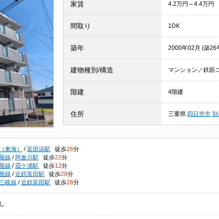
家賃
4.2万円～4.4万円
間取り
1DK
築年
2000年02月 (築26
建物種別/構造
マンション／鉄筋
階建
4階建
住所
三重県
四日市市
別
（東海）
/
富田浜駅
徒歩
26
分
屋線
/
阿倉川駅
徒歩
22
分
屋線
/
霞ケ浦駅
徒歩
12
分
屋線
/
近鉄富田駅
徒歩
28
分
三岐線
/
近鉄富田駅
徒歩
28
分
し