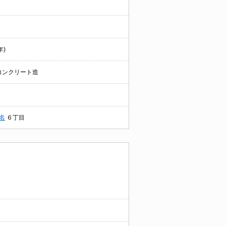
年)
コンクリート造
名
６丁目