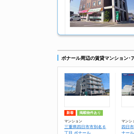
ボナール周辺の賃貸マンション･
新着
掲載物件あり
マンション
マンシ
三重県四日市市別名６
四日市
丁目 ボナール
ナール