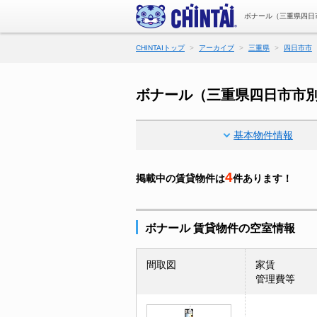
ボナール（三重県四日
CHINTAIトップ
アーカイブ
三重県
四日市市
ボナール（三重県四日市市
基本物件情報
4
掲載中の賃貸物件は
件あります！
ボナール 賃貸物件の空室情報
間取図
家賃
管理費等