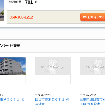
701
掲載物件数：
件
059-366-1212
お問合せする
アパート情報
ョン
テラスハウス
テラスハウス
市別名６丁目 ボ
四日市市別名６丁目 別
三重県四日市市
名貸家
丁目 別名貸家