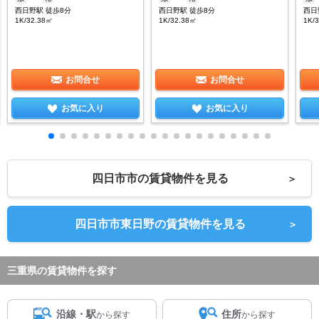
西日野駅 徒歩8分
西日野駅 徒歩8分
西日
1K/32.38㎡
1K/32.38㎡
1K/
お問合せ
お問合せ
お気に入り
お気に入り
四日市市の賃貸物件を見る
＞
四日市市東日野の賃貸物件を見る
＞
三重県の賃貸物件を探す
沿線・駅
住所
から探す
から探す