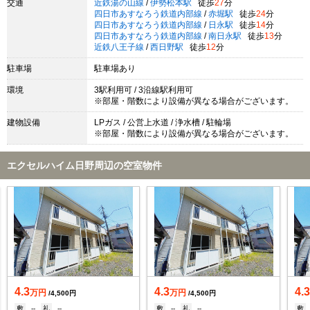
交通
近鉄湯の山線
/
伊勢松本駅
徒歩
27
分
四日市あすなろう鉄道内部線
/
赤堀駅
徒歩
24
分
四日市あすなろう鉄道内部線
/
日永駅
徒歩
14
分
四日市あすなろう鉄道内部線
/
南日永駅
徒歩
13
分
近鉄八王子線
/
西日野駅
徒歩
12
分
駐車場
駐車場あり
環境
3駅利用可 / 3沿線駅利用可
※部屋・階数により設備が異なる場合がございます。
建物設備
LPガス / 公営上水道 / 浄水槽 / 駐輪場
※部屋・階数により設備が異なる場合がございます。
エクセルハイム日野周辺の空室物件
4.3
4.3
4.
万円
万円
/4,500円
/4,500円
敷
--
礼
--
敷
--
礼
--
敷