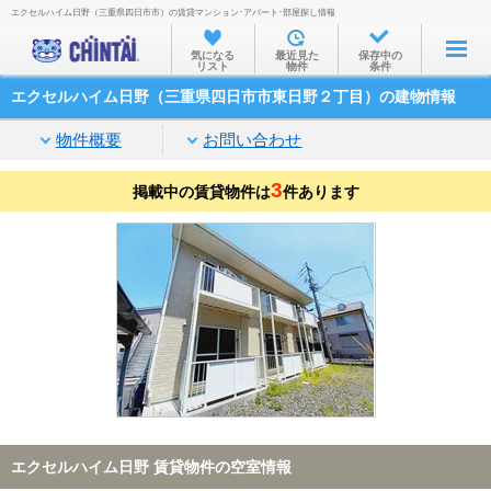
エクセルハイム日野（三重県四日市市）の賃貸マンション･アパート･部屋探し情報
お部屋を探す
気になる
最近見た
保存中の
リスト
物件
条件
沿線・駅から
エクセルハイム日野（三重県四日市市東日野２丁目）の建物情報
住所から
物件概要
お問い合わせ
家賃相場から
3
掲載中の賃貸物件は
通勤通学時間から
件あります
物件特集から
不動産会社から
TOP
エクセルハイム日野 賃貸物件の空室情報