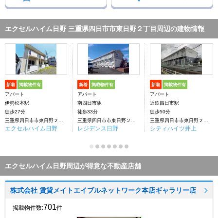
エクセルハイム日野 三重県四日市市東日野２丁目周辺の建物情報
新着
掲載物件有
新着
掲載物件有
新着
掲載物件有
アパート
アパート
アパート
伊勢松本駅
南四日市駅
近鉄四日市駅
徒歩27分
徒歩33分
徒歩50分
三重県四日市市東日野２丁目
三重県四日市市東日野２丁目
三重県四日市市東日野２丁目
エクセルハイム日野
レジデンス日野
シティハイツ井上
エクセルハイム日野周辺が得意な不動産店舗
株式会社 賃貸メイトエイブルネットワーク本店ギャラリー店
701
掲載物件数:
件