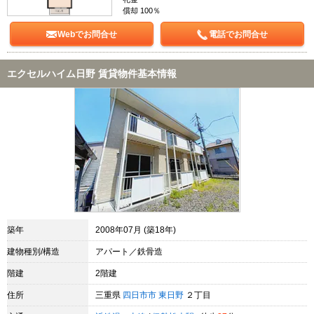
償却 100％
Webでお問合せ
電話でお問合せ
エクセルハイム日野 賃貸物件基本情報
築年
2008年07月 (築18年)
建物種別/構造
アパート／鉄骨造
階建
2階建
住所
三重県
四日市市
東日野
２丁目