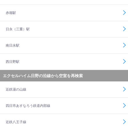
赤堀駅
日永（三重）駅
南日永駅
西日野駅
エクセルハイム日野の沿線から空室を再検索
近鉄湯の山線
四日市あすなろう鉄道内部線
近鉄八王子線