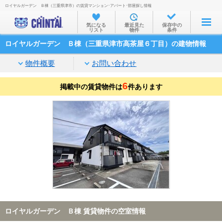
ロイヤルガーデン Ｂ棟（三重県津市）の賃貸マンション･アパート･部屋探し情報
お部屋を探す
気になる
最近見た
保存中の
リスト
物件
条件
沿線・駅から
ロイヤルガーデン Ｂ棟（三重県津市高茶屋６丁目）の建物情報
住所から
物件概要
お問い合わせ
家賃相場から
6
掲載中の賃貸物件は
通勤通学時間から
件あります
物件特集から
不動産会社から
TOP
ロイヤルガーデン Ｂ棟 賃貸物件の空室情報