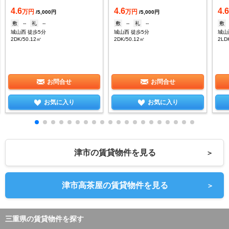
4.6
4.6
4.
万円
万円
/5,000円
/5,000円
敷
--
礼
--
敷
--
礼
--
敷
城山西 徒歩5分
城山西 徒歩5分
城山
2DK/50.12㎡
2DK/50.12㎡
2LD
お問合せ
お問合せ
お気に入り
お気に入り
津市の賃貸物件を見る
＞
津市高茶屋の賃貸物件を見る
＞
三重県の賃貸物件を探す