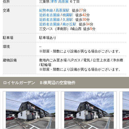
住所
三重県
津市
高茶屋
６丁目
交通
紀勢本線
/
高茶屋駅
徒歩
27
分
近鉄名古屋線
/
桃園駅
徒歩
42
分
近鉄名古屋線
/
久居駅
徒歩
30
分
近鉄名古屋線
/
南が丘駅
徒歩
34
分
三交バス（津南部）/城山西 徒歩
5
分
駐車場
駐車場あり
環境
--
※部屋・階数により設備が異なる場合がございます。
建物設備
敷地内ごみ置き場 / LPガス / 電気 / 公営上水道 / 浄水槽
/ 駐輪場
※部屋・階数により設備が異なる場合がございます。
ロイヤルガーデン Ｂ棟周辺の空室物件