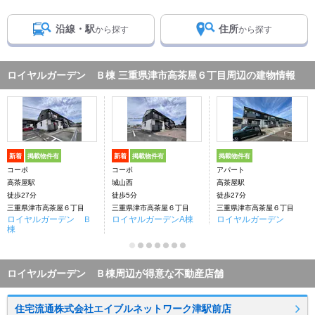
沿線・駅
住所
から探す
から探す
ロイヤルガーデン Ｂ棟 三重県津市高茶屋６丁目周辺の建物情報
新着
掲載物件有
新着
掲載物件有
掲載物件有
コーポ
コーポ
アパート
高茶屋駅
城山西
高茶屋駅
徒歩27分
徒歩5分
徒歩27分
三重県津市高茶屋６丁目
三重県津市高茶屋６丁目
三重県津市高茶屋６丁目
ロイヤルガーデン Ｂ
ロイヤルガーデンA棟
ロイヤルガーデン
棟
ロイヤルガーデン Ｂ棟周辺が得意な不動産店舗
住宅流通株式会社エイブルネットワーク津駅前店