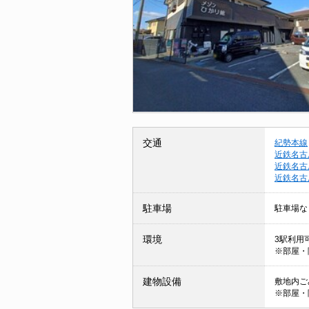
交通
紀勢本線
近鉄名古
近鉄名古
近鉄名古
駐車場
駐車場な
環境
3駅利用可
※部屋・
建物設備
敷地内ご
※部屋・