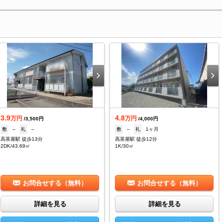
3.9
4.8
万円
万円
/3,500円
/4,000円
敷
--
礼
--
敷
--
礼
1ヶ月
高茶屋駅 徒歩13分
高茶屋駅 徒歩12分
2DK/43.69㎡
1K/30㎡
お問合せする（無料）
お問合せする（無料）
詳細を見る
詳細を見る