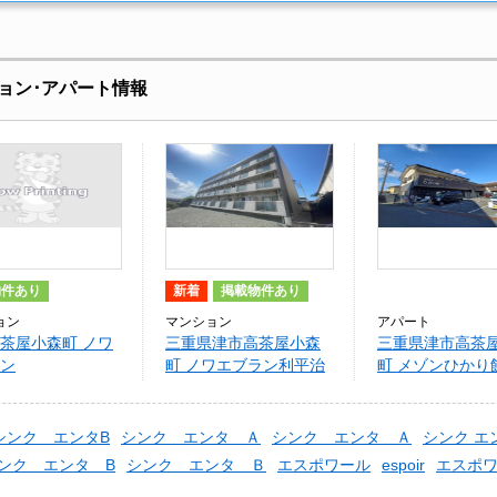
ョン･アパート情報
物件あり
新着
掲載物件あり
ョン
マンション
アパート
茶屋小森町 ノワ
三重県津市高茶屋小森
三重県津市高茶
ン
町 ノワエブラン利平治
町 メゾンひかり
シンク エンタB
シンク エンタ Ａ
シンク エンタ Ａ
シンク エ
ンク エンタ B
シンク エンタ Ｂ
エスポワール
espoir
エスポ