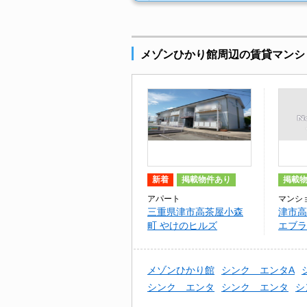
メゾンひかり館周辺の賃貸マンシ
新着
掲載物件あり
掲載
アパート
マンシ
三重県津市高茶屋小森
津市高
町 やけのヒルズ
エブラ
メゾンひかり館
シンク エンタA
シンク エンタ
シンク エンタ
シ