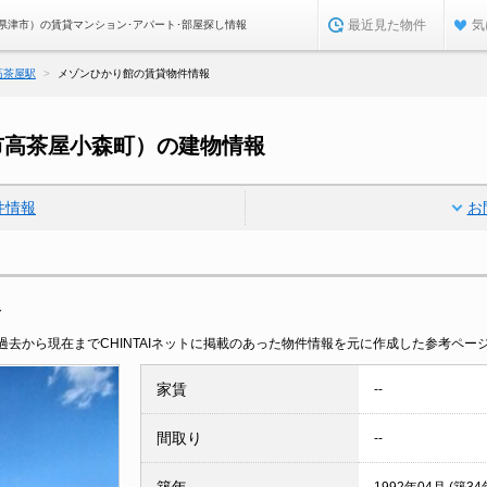
最近見た物件
気
県津市）の賃貸マンション･アパート･部屋探し情報
高茶屋駅
メゾンひかり館の賃貸物件情報
市高茶屋小森町）の建物情報
件情報
お
報
去から現在までCHINTAIネットに掲載のあった物件情報を元に作成した参考ペー
家賃
--
間取り
--