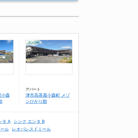
アパート
屋小森
津市高茶屋小森町 メゾ
館
ンひかり館
ンタ A
シンク エンタ B
ワール
レオパレスドミール