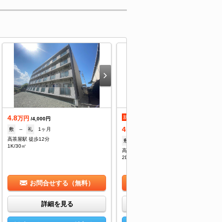
4.8
新着
万円
/4,000円
4.6
敷
--
礼
1ヶ月
万円
/5,000円
高茶屋駅 徒歩12分
敷
--
礼
--
1K/30㎡
高茶屋駅 徒歩15分
2DK/47.9㎡
お問合せする（無料）
お問合せする（無料）
詳細を見る
詳細を見る