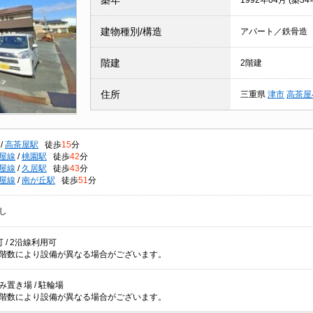
築年
1992年04月 (築34
建物種別/構造
アパート／鉄骨造
階建
2階建
住所
三重県
津市
高茶屋
/
高茶屋駅
徒歩
15
分
屋線
/
桃園駅
徒歩
42
分
屋線
/
久居駅
徒歩
43
分
屋線
/
南が丘駅
徒歩
51
分
し
 / 2沿線利用可
階数により設備が異なる場合がございます。
み置き場 / 駐輪場
階数により設備が異なる場合がございます。