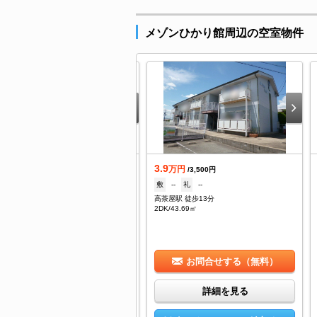
メゾンひかり館周辺の空室物件
.8
3.9
万円
万円
/--
/3,500円
1ヶ月
礼
--
敷
--
礼
--
茶屋駅 徒歩13分
高茶屋駅 徒歩13分
/26.98㎡
2DK/43.69㎡
お問合せする（無料）
お問合せする（無料）
詳細を見る
詳細を見る