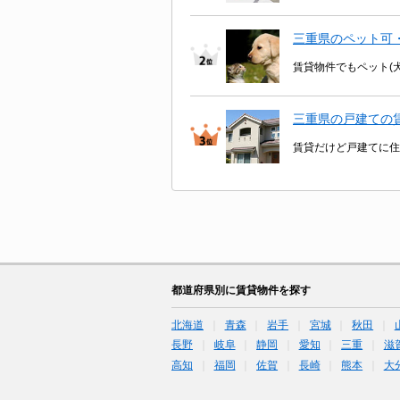
三重県のペット可
賃貸物件でもペット(
三重県の戸建ての
賃貸だけど戸建てに住
都道府県別に賃貸物件を探す
北海道
青森
岩手
宮城
秋田
長野
岐阜
静岡
愛知
三重
滋
高知
福岡
佐賀
長崎
熊本
大