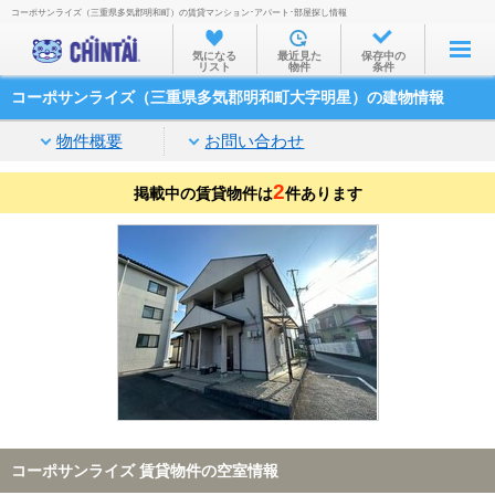
コーポサンライズ（三重県多気郡明和町）の賃貸マンション･アパート･部屋探し情報
お部屋を探す
気になる
最近見た
保存中の
リスト
物件
条件
沿線・駅から
コーポサンライズ（三重県多気郡明和町大字明星）の建物情報
住所から
物件概要
お問い合わせ
家賃相場から
2
掲載中の賃貸物件は
通勤通学時間から
件あります
物件特集から
不動産会社から
TOP
コーポサンライズ 賃貸物件の空室情報