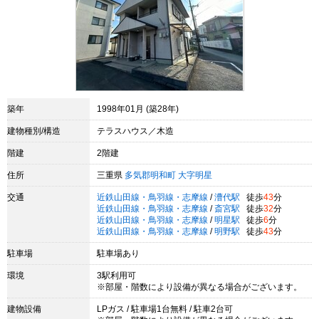
築年
1998年01月 (築28年)
建物種別/構造
テラスハウス／木造
階建
2階建
住所
三重県
多気郡明和町
大字明星
交通
近鉄山田線・鳥羽線・志摩線
/
漕代駅
徒歩
43
分
近鉄山田線・鳥羽線・志摩線
/
斎宮駅
徒歩
32
分
近鉄山田線・鳥羽線・志摩線
/
明星駅
徒歩
6
分
近鉄山田線・鳥羽線・志摩線
/
明野駅
徒歩
43
分
駐車場
駐車場あり
環境
3駅利用可
※部屋・階数により設備が異なる場合がございます。
建物設備
LPガス / 駐車場1台無料 / 駐車2台可