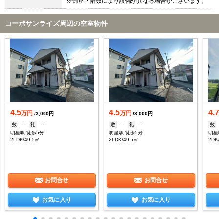
※部屋・階数により設備が異なる場合がございます。
コーポサンライズ周辺の空室物件
4.5
4.5
4.
万円
万円
/3,000円
/3,000円
敷
--
礼
--
敷
--
礼
--
敷
明星駅 徒歩5分
明星駅 徒歩5分
明星
2LDK/49.5㎡
2LDK/49.5㎡
2DK
お問合せ
お問合せ
お気に入り
お気に入り