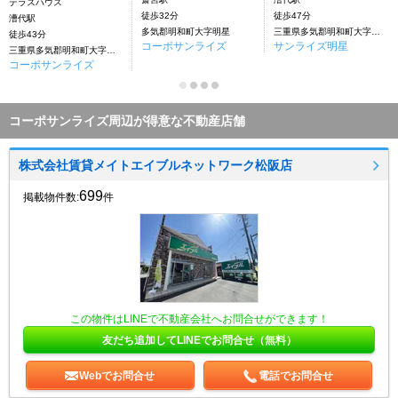
テラスハウス
徒歩32分
徒歩47分
漕代駅
多気郡明和町大字明星
三重県多気郡明和町大字明星
徒歩43分
コーポサンライズ
サンライズ明星
三重県多気郡明和町大字明星
コーポサンライズ
コーポサンライズ周辺が得意な不動産店舗
株式会社賃貸メイトエイブルネットワーク松阪店
699
掲載物件数:
件
この物件はLINEで不動産会社へお問合せができます！
友だち追加してLINEでお問合せ（無料）
Webでお問合せ
電話でお問合せ