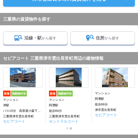
三重県の賃貸物件を探す
沿線・駅
住所
から探す
から探す
セピアコート 三重県津市雲出長常町周辺の建物情報
マンション
新着
掲載物件有
新着
掲載物件有
阿漕駅
マンション
マンション
徒歩68分
津駅
阿漕駅
津市雲出長常町
バス15分 高茶屋小森下車：停歩3分
徒歩69分
セピアコート
三重県津市雲出長常町
三重県津市雲出長常町
セピアコート
セントラルコート