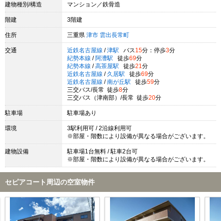
建物種別/構造
マンション／鉄骨造
階建
3階建
住所
三重県
津市
雲出長常町
交通
近鉄名古屋線
/
津駅
バス
15
分：停歩
3
分
紀勢本線
/
阿漕駅
徒歩
69
分
紀勢本線
/
高茶屋駅
徒歩
21
分
近鉄名古屋線
/
久居駅
徒歩
69
分
近鉄名古屋線
/
南が丘駅
徒歩
59
分
三交バス/長常 徒歩
8
分
三交バス（津南部）/長常 徒歩
20
分
駐車場
駐車場あり
環境
3駅利用可 / 2沿線利用可
※部屋・階数により設備が異なる場合がございます。
建物設備
駐車場1台無料 / 駐車2台可
※部屋・階数により設備が異なる場合がございます。
セピアコート周辺の空室物件