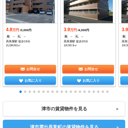
4.8
3.9
3.
万円
万円
/3,000円
/4,000円
敷
--
礼
--
敷
--
礼
--
敷
高茶屋駅 徒歩19分
高茶屋駅 徒歩20分
高茶
2LDK/63㎡
1K/30.9㎡
1K/
お問合せ
お問合せ
お気に入り
お気に入り
津市の賃貸物件を見る
＞
津市雲出長常町の賃貸物件を見る
＞