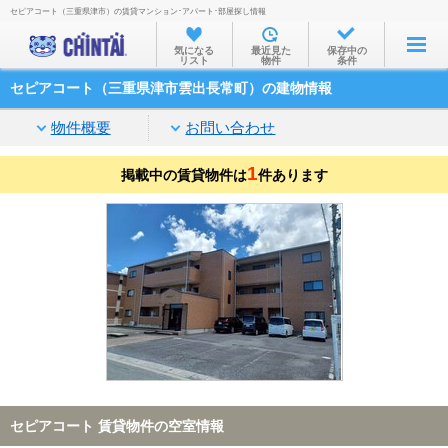
セピアコート（三重県津市）の賃貸マンション･アパート･部屋探し情報
お部屋を探す
気になる
最近見た
保存中の
リスト
物件
条件
沿線・駅から
セピアコート（三重県津市雲出長常町）の建物情報
住所から
物件概要
お問い合わせ
家賃相場から
1
掲載中の賃貸物件は
通勤通学時間から
件あります
物件特集から
不動産会社から
TOP
セピアコート 賃貸物件の空室情報