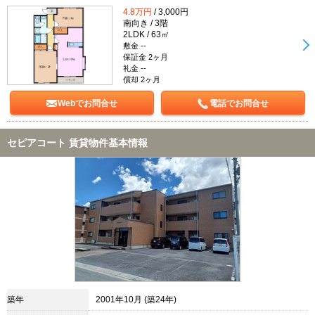
4.8万円
/ 3,000円
南向き / 3階
2LDK / 63㎡
敷金 --
保証金 2ヶ月
礼金 --
償却 2ヶ月
Webでお問合せ
電話でお問合せ
セピアコート 賃貸物件基本情報
築年
2001年10月 (築24年)