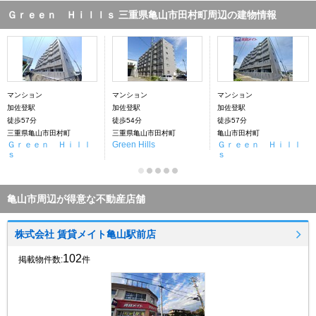
Ｇｒｅｅｎ Ｈｉｌｌｓ 三重県亀山市田村町周辺の建物情報
マンション
マンション
マンション
加佐登駅
加佐登駅
加佐登駅
徒歩57分
徒歩54分
徒歩57分
三重県亀山市田村町
三重県亀山市田村町
亀山市田村町
Ｇｒｅｅｎ Ｈｉｌｌ
Green Hills
Ｇｒｅｅｎ Ｈｉｌｌ
ｓ
ｓ
亀山市周辺が得意な不動産店舗
株式会社 賃貸メイト亀山駅前店
102
掲載物件数:
件