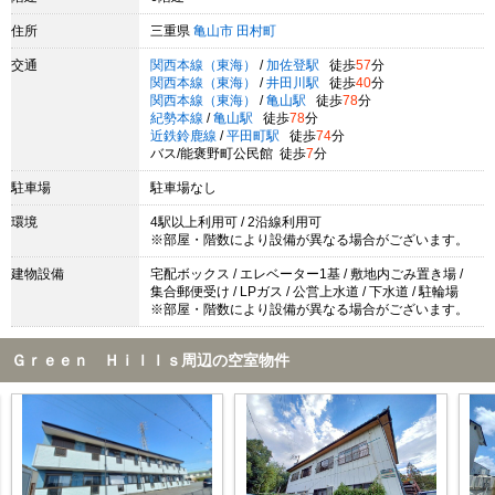
住所
三重県
亀山市
田村町
交通
関西本線（東海）
/
加佐登駅
徒歩
57
分
関西本線（東海）
/
井田川駅
徒歩
40
分
関西本線（東海）
/
亀山駅
徒歩
78
分
紀勢本線
/
亀山駅
徒歩
78
分
近鉄鈴鹿線
/
平田町駅
徒歩
74
分
バス/能褒野町公民館 徒歩
7
分
駐車場
駐車場なし
環境
4駅以上利用可 / 2沿線利用可
※部屋・階数により設備が異なる場合がございます。
建物設備
宅配ボックス / エレベーター1基 / 敷地内ごみ置き場 /
集合郵便受け / LPガス / 公営上水道 / 下水道 / 駐輪場
※部屋・階数により設備が異なる場合がございます。
Ｇｒｅｅｎ Ｈｉｌｌｓ周辺の空室物件