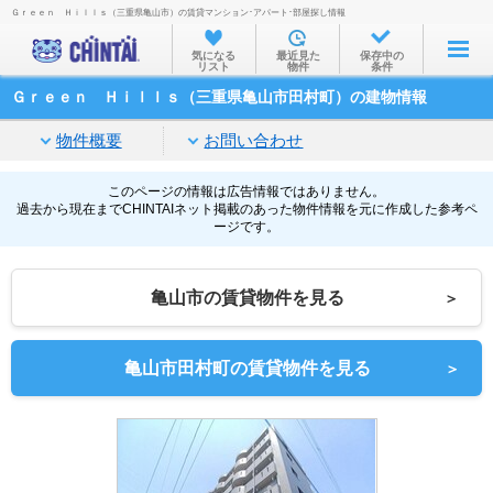
Ｇｒｅｅｎ Ｈｉｌｌｓ（三重県亀山市）の賃貸マンション･アパート･部屋探し情報
お部屋を探す
気になる
最近見た
保存中の
リスト
物件
条件
沿線・駅から
Ｇｒｅｅｎ Ｈｉｌｌｓ（三重県亀山市田村町）の建物情報
住所から
物件概要
お問い合わせ
家賃相場から
通勤通学時間から
このページの情報は広告情報ではありません。
過去から現在までCHINTAIネット掲載のあった物件情報を元に作成した参考ペ
ージです。
物件特集から
不動産会社から
亀山市の賃貸物件を見る
＞
TOP
亀山市田村町の賃貸物件を見る
＞