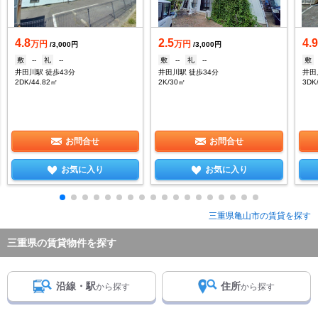
4.8
2.5
4.9
万円
万円
/3,000円
/3,000円
敷
--
礼
--
敷
--
礼
--
敷
井田川駅 徒歩43分
井田川駅 徒歩34分
井田
2DK/44.82㎡
2K/30㎡
3DK
お問合せ
お問合せ
お気に入り
お気に入り
三重県亀山市の賃貸を探す
三重県の賃貸物件を探す
沿線・駅
住所
から探す
から探す