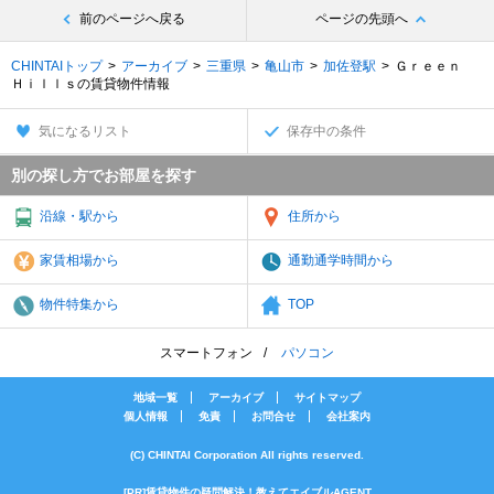
前のページへ戻る
ページの先頭へ
CHINTAIトップ
アーカイブ
三重県
亀山市
加佐登駅
Ｇｒｅｅｎ
Ｈｉｌｌｓの賃貸物件情報
気になるリスト
保存中の条件
別の探し方でお部屋を探す
沿線・駅から
住所から
家賃相場から
通勤通学時間から
物件特集から
TOP
スマートフォン
パソコン
地域一覧
アーカイブ
サイトマップ
個人情報
免責
お問合せ
会社案内
(C) CHINTAI Corporation All rights reserved.
[PR]賃貸物件の疑問解決！教えてエイブルAGENT