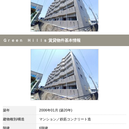
Ｇｒｅｅｎ Ｈｉｌｌｓ 賃貸物件基本情報
築年
2006年01月 (築20年)
建物種別/構造
マンション／鉄筋コンクリート造
階建
6階建