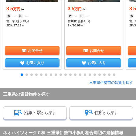
3.5
3.5
3.
万円
万円
/--
/--
敷
--
礼
--
敷
--
礼
--
敷
宮川駅 徒歩13分
宮川駅 徒歩13分
宮川
2DK/37.19㎡
2K/30.98㎡
2K/
お問合せ
お問合せ
お気に入り
お気に入り
三重県伊勢市の賃貸を探す
三重県の賃貸物件を探す
沿線・駅
住所
から探す
から探す
ネオハイツオークＣ棟 三重県伊勢市小俣町相合周辺の建物情報