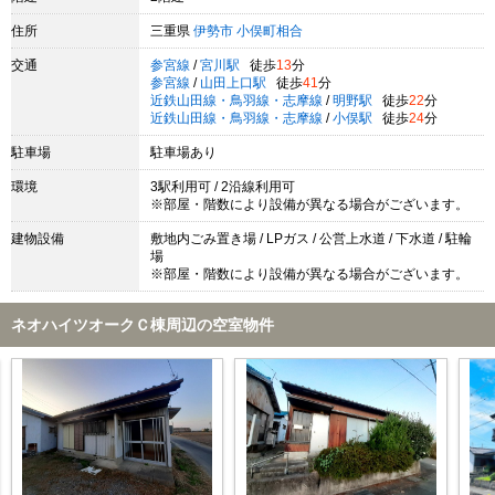
住所
三重県
伊勢市
小俣町相合
交通
参宮線
/
宮川駅
徒歩
13
分
参宮線
/
山田上口駅
徒歩
41
分
近鉄山田線・鳥羽線・志摩線
/
明野駅
徒歩
22
分
近鉄山田線・鳥羽線・志摩線
/
小俣駅
徒歩
24
分
駐車場
駐車場あり
環境
3駅利用可 / 2沿線利用可
※部屋・階数により設備が異なる場合がございます。
建物設備
敷地内ごみ置き場 / LPガス / 公営上水道 / 下水道 / 駐輪
場
※部屋・階数により設備が異なる場合がございます。
ネオハイツオークＣ棟周辺の空室物件