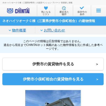
ネオハイツオークＣ棟（三重県伊勢市）の賃貸マンション･アパート･部屋探し情報
お部屋を探す
気になる
最近見た
保存中の
リスト
物件
条件
沿線・駅から
ネオハイツオークＣ棟（三重県伊勢市小俣町相合）の建物情報
住所から
物件概要
お問い合わせ
家賃相場から
通勤通学時間から
このページの情報は広告情報ではありません。
過去から現在までCHINTAIネット掲載のあった物件情報を元に作成した参考ペ
ージです。
物件特集から
不動産会社から
伊勢市の賃貸物件を見る
＞
TOP
伊勢市小俣町相合の賃貸物件を見る
＞