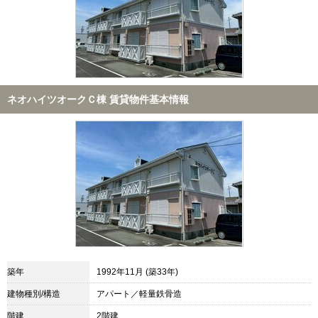
ネオハイツオークＣ棟 賃貸物件基本情報
築年
1992年11月 (築33年)
建物種別/構造
アパート／軽量鉄骨造
階建
2階建