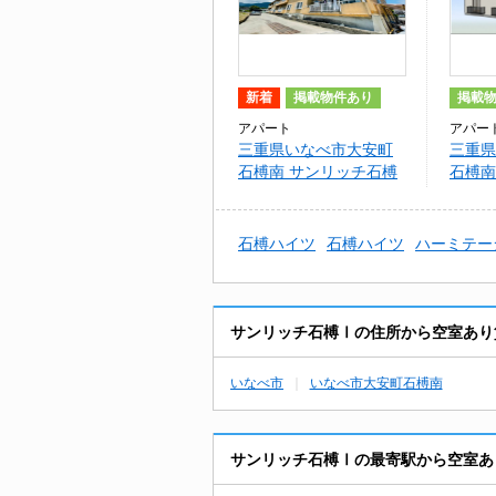
新着
掲載物件あり
掲載
アパート
アパー
三重県いなべ市大安町
三重県
石榑南 サンリッチ石榑
石榑南
Ⅰ
サープ
石榑ハイツ
石榑ハイツ
ハーミテー
サンリッチ石榑Ⅰの住所から空室あり
いなべ市
いなべ市大安町石榑南
サンリッチ石榑Ⅰの最寄駅から空室あ