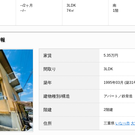
--/2ヶ月
3LDK
南
--/--
74㎡
1階
情報
家賃
5.35万円
間取り
3LDK
築年
1995年03月 (築31
建物種別/構造
アパート／鉄骨造
階建
2階建
住所
三重県
いなべ市
大