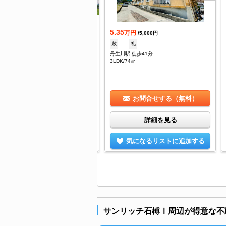
.8
5.35
万円
万円
/4,000円
/5,000円
--
礼
--
敷
--
礼
--
安駅 徒歩47分
丹生川駅 徒歩41分
/23.18㎡
3LDK/74㎡
お問合せする（無料）
お問合せする（無料）
詳細を見る
詳細を見る
気になるリストに追加する
気になるリストに追加する
サンリッチ石榑Ⅰ周辺が得意な不