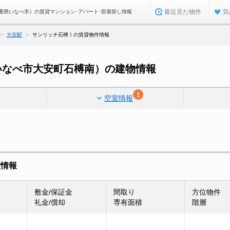
最近見た物件
気
重県いなべ市）の賃貸マンション･アパート･部屋探し情報
大安駅
サンリッチ石榑Ⅰの賃貸物件情報
いなべ市大安町石榑南）の建物情報
1
空室情報
室情報
敷金/保証金
間取り
方位物件
礼金/償却
専有面積
階層