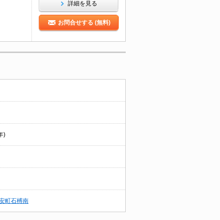
詳細を見る
お問合せする (無料)
年)
安町石榑南