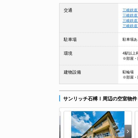
交通
三岐鉄道
三岐鉄道
三岐鉄道
三岐鉄道
駐車場
駐車場あ
環境
4駅以上利
※部屋・
建物設備
駐輪場
※部屋・
サンリッチ石榑Ⅰ周辺の空室物件