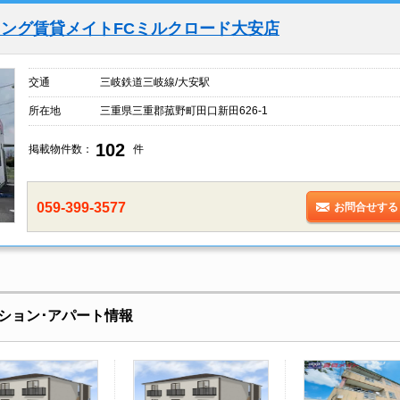
ング賃貸メイトFCミルクロード大安店
交通
三岐鉄道三岐線/大安駅
所在地
三重県三重郡菰野町田口新田626-1
102
掲載物件数：
件
059-399-3577
お問合せする
ション･アパート情報