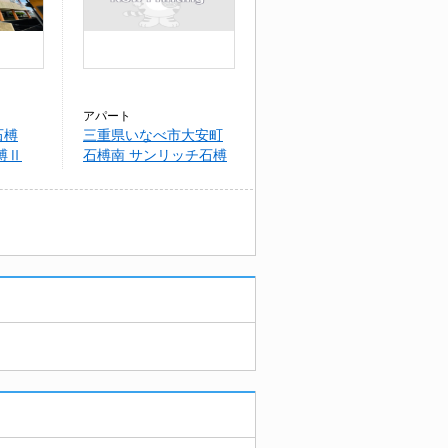
アパート
石榑
三重県いなべ市大安町
榑Ⅱ
石榑南 サンリッチ石榑
Ⅱ