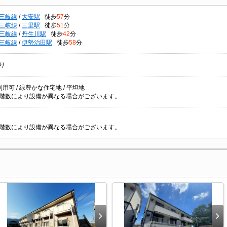
三岐線
/
大安駅
徒歩
57
分
三岐線
/
三里駅
徒歩
51
分
三岐線
/
丹生川駅
徒歩
42
分
三岐線
/
伊勢治田駅
徒歩
58
分
り
用可 / 緑豊かな住宅地 / 平坦地
階数により設備が異なる場合がございます。
階数により設備が異なる場合がございます。