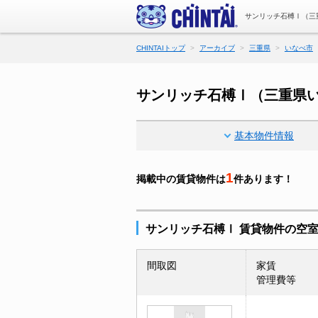
サンリッチ石榑Ⅰ（三
CHINTAIトップ
アーカイブ
三重県
いなべ市
サンリッチ石榑Ⅰ（三重県
基本物件情報
1
掲載中の賃貸物件は
件あります！
サンリッチ石榑Ⅰ 賃貸物件の空
間取図
家賃
管理費等