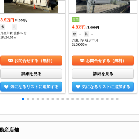
3.9
定借
万円
/4,500円
4.9
敷
--
礼
--
万円
/3,000円
丹生川駅 徒歩32分
敷
--
礼
--
1K/24.09㎡
丹生川駅 徒歩35分
3LDK/55㎡
お問合せする（無料）
お問合せする（無料）
詳細を見る
詳細を見る
気になるリストに追加する
気になるリストに追加する
動産店舗